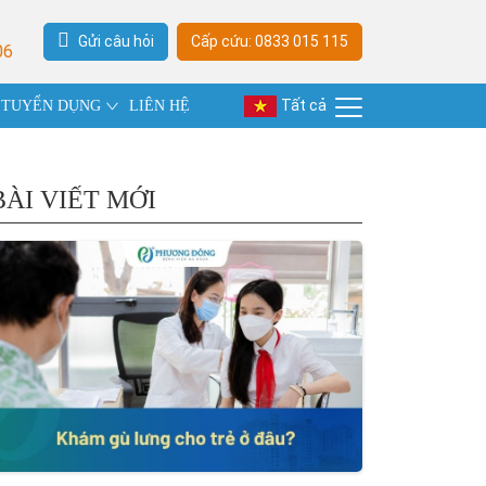
Gửi câu hỏi
Cấp cứu: 0833 015 115
06
Tất cả
TUYỂN DỤNG
LIÊN HỆ
BÀI VIẾT MỚI