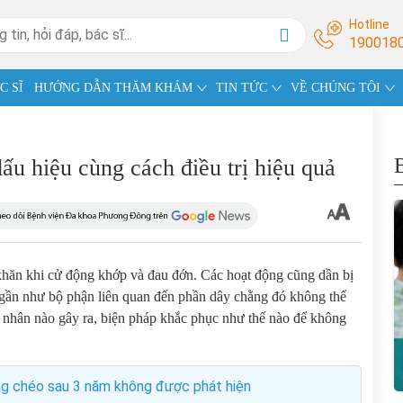
Hotline
190018
C SĨ
HƯỚNG DẪN THĂM KHÁM
TIN TỨC
VỀ CHÚNG TÔI
u hiệu cùng cách điều trị hiệu quả
hăn khi cử động khớp và đau đớn. Các hoạt động cũng dần bị
ì gần như bộ phận liên quan đến phần dây chằng đó không thể
nhân nào gây ra, biện pháp khắc phục như thế nào để không
g chéo sau 3 năm không được phát hiện