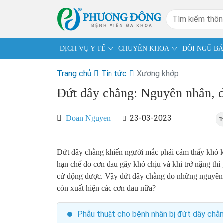
DỊCH VỤ Y TẾ
CHUYÊN KHOA
ĐỘI NGŨ BÁ
Trang chủ
Tin tức
Xương khớp
Đứt dây chằng: Nguyên nhân, dấ
23-03-2023
Doan Nguyen
Đứt dây chằng khiến người mắc phải cảm thấy khó k
hạn chế do cơn đau gây khó chịu và khi trở nặng th
cử động được. Vậy đứt dây chằng do những nguyên 
còn xuất hiện các cơn đau nữa?
Phẫu thuật cho bệnh nhân bị đứt dây chằn