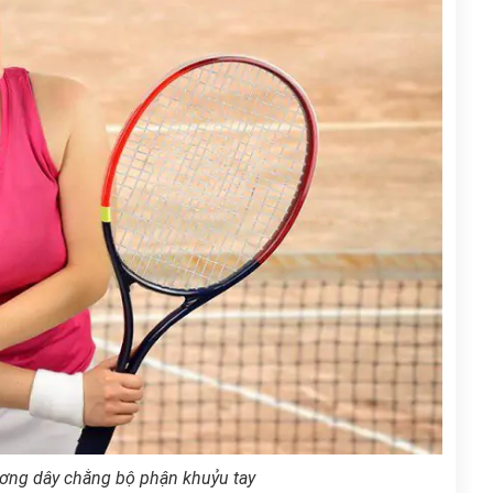
ương dây chằng bộ phận khuỷu tay