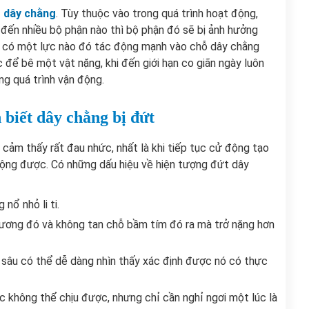
 dây chằng
. Tùy thuộc vào trong quá trình hoạt động,
đến nhiều bộ phận nào thì bộ phận đó sẽ bị ảnh hưởng
o có một lực nào đó tác động mạnh vào chỗ dây chằng
để bê một vật nặng, khi đến giới hạn co giãn ngày luôn
ng quá trình vận động.
 biết dây chằng bị đứt
ẽ cảm thấy rất đau nhức, nhất là khi tiếp tục cử động tạo
động được. Có những dấu hiệu về hiện tượng đứt dây
nổ nhỏ li ti.
ương đó và không tan chỗ bầm tím đó ra mà trở nặng hơn
 sâu có thể dễ dàng nhìn thấy xác định được nó có thực
ức không thể chịu được, nhưng chỉ cần nghỉ ngơi một lúc là