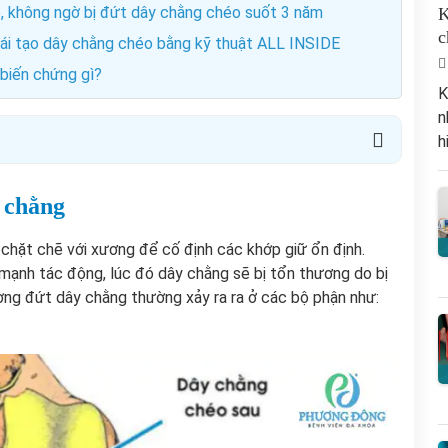
ẹ, không ngờ bị đứt dây chằng chéo suốt 3 năm
K
c
tái tạo dây chằng chéo bằng kỹ thuật ALL INSIDE
biến chứng gì?
K
n
h
y chằng
 chặt chẽ với xương để cố định các khớp giữ ổn định.
mạnh tác động, lúc đó dây chằng sẽ bị tổn thương do bị
ờng đứt dây chằng thường xảy ra ra ở các bộ phận như: