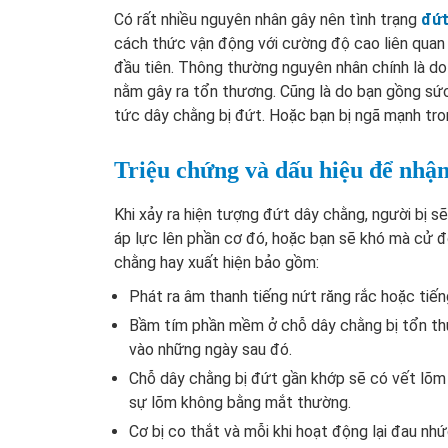
Có rất nhiều nguyên nhân gây nên tình trạng
đứt
cách thức vận động với cường độ cao liên quan 
đầu tiên. Thông thường nguyên nhân chính là d
nằm gây ra tổn thương. Cũng là do bạn gồng sức 
tức dây chằng bị đứt. Hoặc bạn bị ngã mạnh tro
Triệu chứng và dấu hiệu để nhận
Khi xảy ra hiện tượng đứt dây chằng, người bị s
áp lực lên phần cơ đó, hoặc bạn sẽ khó mà cử 
chằng hay xuất hiện bảo gồm:
Phát ra âm thanh tiếng nứt răng rắc hoặc tiếng 
Bầm tím phần mềm ở chỗ dây chằng bị tổn th
vào những ngày sau đó.
Chỗ dây chằng bị đứt gần khớp sẽ có vết lõm
sự lõm không bằng mắt thường.
Cơ bị co thắt và mỗi khi hoạt động lại đau nh