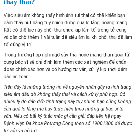
thấy thai?
Việc siêu âm không thấy hình ảnh túi thai có thể khiến bạn
cảm thấy hụt hẫng tuy nhiên đừng quá lo lắng, hoang mang.
Rất có thể lúc này phôi thai chưa kịp làm tổ trong tử cung
và cần chờ thêm 1 vài tuần để siêu âm lại khi phôi thai đã làm
tổ đúng vị trí.
Trong trường hợp nghi ngờ sảy thai hoặc mang thai ngoài tử
cung bác sĩ sẽ chỉ định làm thêm các xét nghiệm để chẩn
đoán chính xác hơn và có hướng tư vấn, xử lý kịp thời, đảm
bảo an toàn.
Trên đây là những thông tin về nguyên nhân gây ra tình trạng
siêu âm đầu dò không thấy thai và cách xử lý phù hợp. Có
nhiều lý do dẫn đến tình trạng này tuy nhiên bạn cũng không
cần quá lo lắng mà hãy thực hiện theo những gì bác sĩ tư
vấn. Nếu có bất kỳ thắc mắc gì cần giải đáp liên hệ ngay
Bệnh viện Đa khoa Phương Đông theo số 19001806 để được
tư vấn và hỗ trợ.