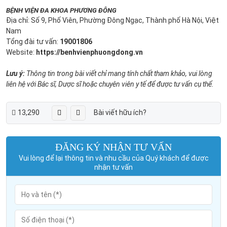
BỆNH VIỆN ĐA KHOA PHƯƠNG ĐÔNG
Địa chỉ: Số 9, Phố Viên, Phường Đông Ngạc, Thành phố Hà Nội, Việt
Nam
Tổng đài tư vấn:
19001806
Website:
https://benhvienphuongdong.vn
Lưu ý:
Thông tin trong bài viết chỉ mang tính chất tham khảo, vui lòng
liên hệ với Bác sĩ, Dược sĩ hoặc chuyên viên y tế để được tư vấn cụ thể.
13,290
Bài viết hữu ích?
ĐĂNG KÝ NHẬN TƯ VẤN
Vui lòng để lại thông tin và nhu cầu của Quý khách để được
nhận tư vấn