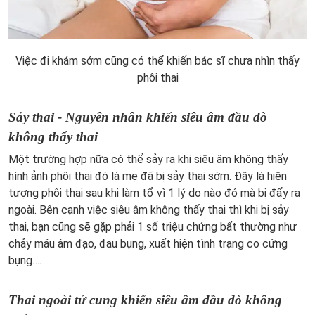
Việc đi khám sớm cũng có thể khiến bác sĩ chưa nhìn thấy
phôi thai
Sảy thai - Nguyên nhân khiến siêu âm đầu dò
không thấy thai
Một trường hợp nữa có thể sảy ra khi siêu âm không thấy
hình ảnh phôi thai đó là mẹ đã bị sảy thai sớm. Đây là hiện
tượng phôi thai sau khi làm tổ vì 1 lý do nào đó mà bị đẩy ra
ngoài. Bên cạnh việc siêu âm không thấy thai thì khi bị sảy
thai, bạn cũng sẽ gặp phải 1 số triệu chứng bất thường như
chảy máu âm đạo, đau bụng, xuất hiện tình trạng co cứng
bụng….
Thai ngoài tử cung khiến siêu âm đầu dò không