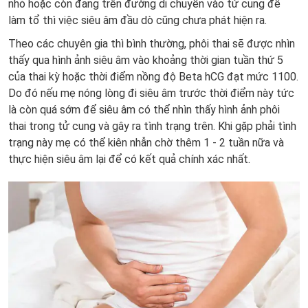
nhỏ hoặc còn đang trên đường di chuyển vào tử cung để
làm tổ thì việc siêu âm đầu dò cũng chưa phát hiện ra.
Theo các chuyên gia thì bình thường, phôi thai sẽ được nhìn
thấy qua hình ảnh siêu âm vào khoảng thời gian tuần thứ 5
của thai kỳ hoặc thời điểm nồng độ Beta hCG đạt mức 1100.
Do đó nếu mẹ nóng lòng đi siêu âm trước thời điểm này tức
là còn quá sớm để siêu âm có thể nhìn thấy hình ảnh phôi
thai trong tử cung và gây ra tình trạng trên. Khi gặp phải tình
trạng này mẹ có thể kiên nhẫn chờ thêm 1 - 2 tuần nữa và
thực hiện siêu âm lại để có kết quả chính xác nhất.