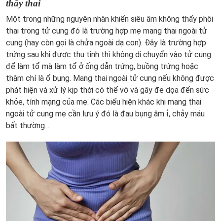
thấy thai
Một trong những nguyên nhân khiến siêu âm không thấy phôi
thai trong tử cung đó là trường hợp mẹ mang thai ngoài tử
cung (hay còn gọi là chửa ngoài dạ con). Đây là trường hợp
trứng sau khi được thụ tinh thì không di chuyển vào tử cung
để làm tổ mà làm tổ ở ống dẫn trứng, buồng trứng hoặc
thậm chí là ổ bụng. Mang thai ngoài tử cung nếu không được
phát hiện và xử lý kịp thời có thể vỡ và gây đe dọa đến sức
khỏe, tính mạng của mẹ. Các biểu hiện khác khi mang thai
ngoài tử cung mẹ cần lưu ý đó là đau bụng âm ỉ, chảy máu
bất thường....