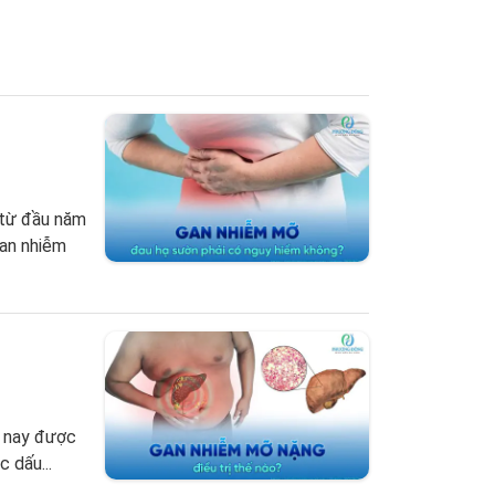
 từ đầu năm
gan nhiễm
n nay được
 dấu...