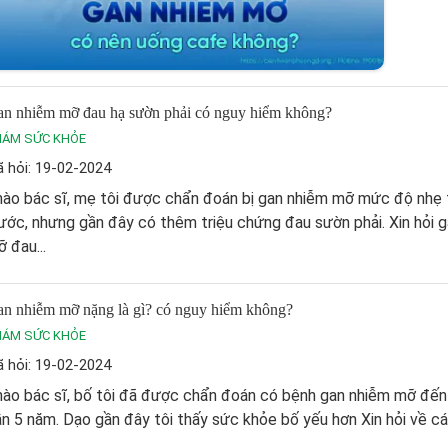
n nhiễm mỡ đau hạ sườn phải có nguy hiểm không?
HÁM SỨC KHỎE
 hỏi: 19-02-2024
hào bác sĩ, mẹ tôi được chẩn đoán bị gan nhiễm mỡ mức độ nhẹ
ước, nhưng gần đây có thêm triệu chứng đau sườn phải. Xin hỏi 
 đau...
n nhiễm mỡ nặng là gì? có nguy hiểm không?
HÁM SỨC KHỎE
 hỏi: 19-02-2024
hào bác sĩ, bố tôi đã được chẩn đoán có bệnh gan nhiễm mỡ đế
n 5 năm. Dạo gần đây tôi thấy sức khỏe bố yếu hơn Xin hỏi về các