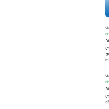
Ga
K
Đã
C
tr
mỡ
Ga
K
Đã
C
gầ