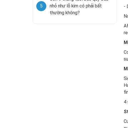
5
nhỏ như lỗ kim có phải bất
- 
thường không?
No
A
re
M
C
su
M
Si
Ha
fi
4 
S
Cu