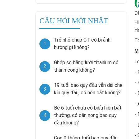
Đã
CÂU HỎI MỚI NHẤT
Hi
Ho
Trẻ nhỏ chụp CT có bị ảnh
To
1
hưởng gì không?
M
Le
Ghép sọ bằng lưới titanium có
2
thành công không?
- 
-
19 tuổi bao quy đầu vẫn dài che
3
kín quy đầu, có nên cắt không?
- 
-
Bé 6 tuổi chưa có biểu hiện bất
- 
4
thường, có cần nong bao quy
đầu không?
- 
- 
Con 9 tháng tuổi bao quy đầu