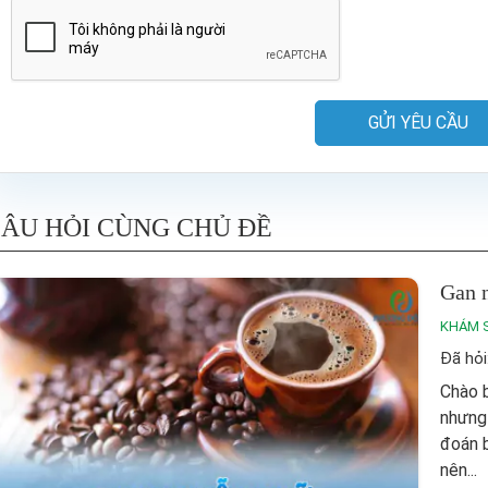
GỬI YÊU CẦU
ÂU HỎI CÙNG CHỦ ĐỀ
Gan 
KHÁM 
Đã hỏi
Chào b
nhưng
đoán b
nên...