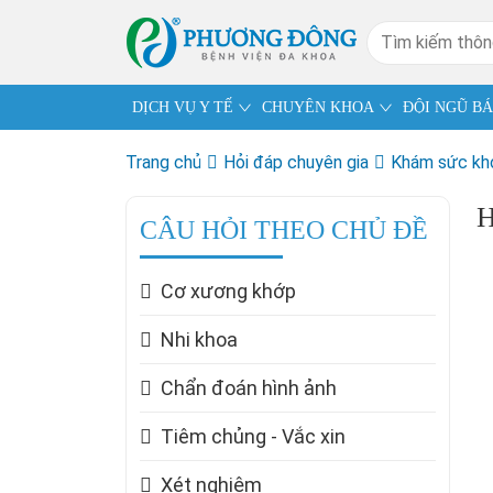
DỊCH VỤ Y TẾ
CHUYÊN KHOA
ĐỘI NGŨ BÁ
Trang chủ
Hỏi đáp chuyên gia
Khám sức kh
H
CÂU HỎI THEO CHỦ ĐỀ
Cơ xương khớp
Nhi khoa
Chẩn đoán hình ảnh
Tiêm chủng - Vắc xin
Xét nghiệm