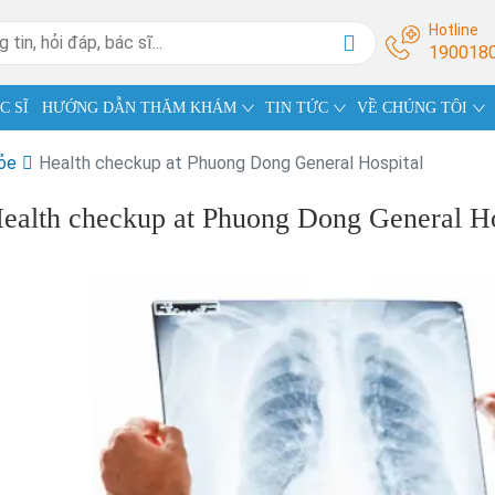
Hotline
190018
C SĨ
HƯỚNG DẪN THĂM KHÁM
TIN TỨC
VỀ CHÚNG TÔI
ỏe
Health checkup at Phuong Dong General Hospital
ealth checkup at Phuong Dong General Ho