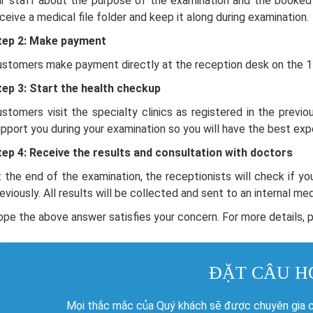
ur staff about the purpose of the examination and the booked 
ceive a medical file folder and keep it along during examination.
tep 2:
Make payment
ustomers make payment directly at the reception desk on the 1
tep 3:
Start the health checkup
stomers visit the specialty clinics as registered in the previou
pport you during your examination so you will have the best exp
tep 4:
Receive the results and consultation with doctors
 the end of the examination, the receptionists will check if you
eviously. All results will be collected and sent to an internal me
pe the above answer satisfies your concern. For more details,
ĐẶT CÂU H
Mọi thắc mắc của Quý khách sẽ được chuyên gia củ