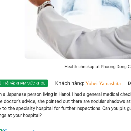
Health checkup at Phuong Dong Ge
Khách hàng:
Yohei Yamashita
Đ
Hỏi về:
KHÁM SỨC KHỎE
m a Japanese person living in Hanoi. I had a general medical che
e doctor’s advice, she pointed out there are nodular shadows a
 to the specialty hospital for further inspections. Can you pls 
ngs at your hospital?