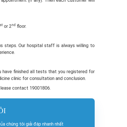
appointment (if any). Then each customer will
st
nd
or 2
floor.
s steps. Our hospital staff is always willing to
erience.
 have finished all tests that you registered for
dicine clinic for consultation and conclusion.
 please contact 19001806.
ỎI
a chúng tôi giải đáp nhanh nhất