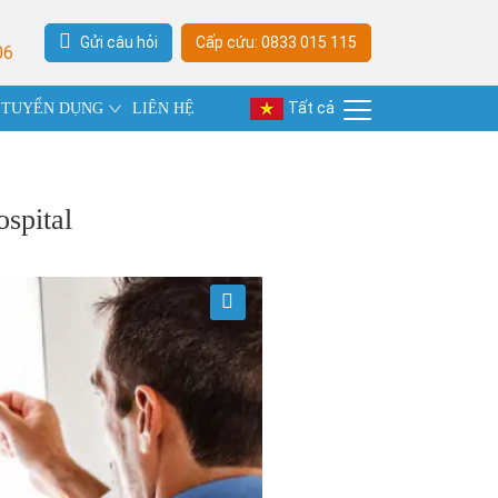
Gửi câu hỏi
Cấp cứu: 0833 015 115
06
Tất cả
TUYỂN DỤNG
LIÊN HỆ
spital