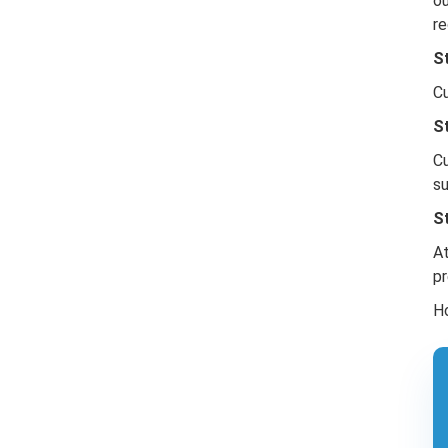
o
re
S
C
S
Cu
su
S
At
pr
Ho