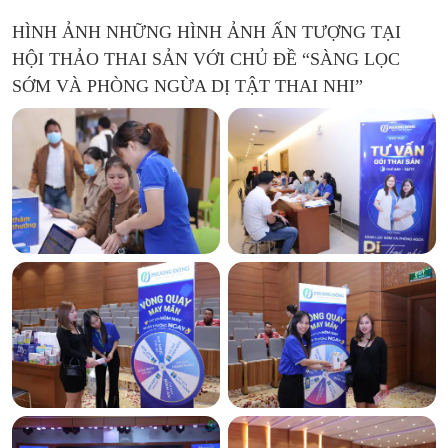
HÌNH ẢNH NHỮNG HÌNH ẢNH ẤN TƯỢNG TẠI
HỘI THẢO THAI SẢN VỚI CHỦ ĐỀ “SÀNG LỌC
SỚM VÀ PHÒNG NGỪA DỊ TẬT THAI NHI”