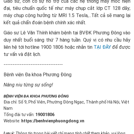
Giáo sư, còn có sự hỗ trợ của các hệ thống máy móc hiện
đại, tiêu chuẩn quốc tế như: máy chụp cắt lớp CT 128 dãy;
máy chụp cộng hưởng từ MRI 1.5 Tesla,...Tất cả sẽ mang lại
kết quả chẩn đoán bệnh chính xác nhất.
Giáo sư Lê Văn Thính khám bệnh tại BVĐK Phương Đông vào
duy nhất buổi sáng thứ 7 hàng tuần. Quý vị có nhu cầu hãy
liên hệ tới hotline 1900 1806 hoặc nhắn tin
TẠI ĐÂY
để được
tư vấn và đặt lịch.
---------------------------------
Bệnh viện Đa khoa Phương Đông
Nâng niu từng sự sống!
BỆNH VIỆN ĐA KHOA PHƯƠNG ĐÔNG
Địa chỉ: Số 9, Phố Viên, Phường Đông Ngạc, Thành phố Hà Nội, Việt
Nam
Tổng đài tư vấn:
19001806
Website:
https://benhvienphuongdong.vn
Lưu ý:
Thông tin trong bài viết chỉ mang tính chất tham khảo, vui lòng