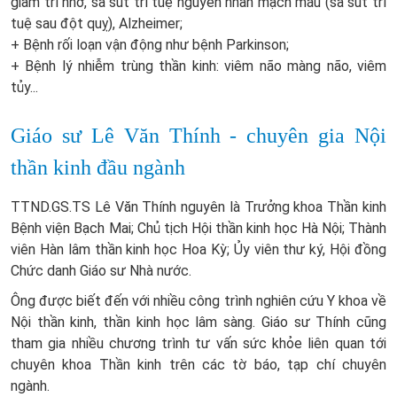
giảm trí nhớ, sa sút trí tuệ nguyên nhân mạch máu (sa sút trí
tuệ sau đột quỵ), Alzheimer;
+ Bệnh rối loạn vận động như bệnh Parkinson;
+ Bệnh lý nhiễm trùng thần kinh: viêm não màng não, viêm
tủy...
Giáo sư Lê Văn Thính - chuyên gia Nội
thần kinh đầu ngành
TTND.GS.TS Lê Văn Thính nguyên là Trưởng khoa Thần kinh
Bệnh viện Bạch Mai; Chủ tịch Hội thần kinh học Hà Nội; Thành
viên Hàn lâm thần kinh học Hoa Kỳ; Ủy viên thư ký, Hội đồng
Chức danh Giáo sư Nhà nước.
Ông được biết đến với nhiều công trình nghiên cứu Y khoa về
Nội thần kinh, thần kinh học lâm sàng. Giáo sư Thính cũng
tham gia nhiều chương trình tư vấn sức khỏe liên quan tới
chuyên khoa Thần kinh trên các tờ báo, tạp chí chuyên
ngành.