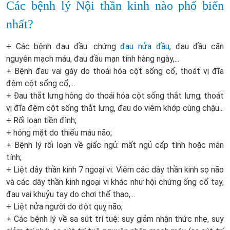
Các bệnh lý Nội thần kinh nào phổ biến
nhất?
+ Các bệnh đau đầu: chứng
đau nửa đầu
, đau đầu căn
nguyên mạch máu, đau đầu mạn tính hàng ngày,...
+ Bệnh đau vai gáy do thoái hóa cột sống cổ, thoát vị đĩa
đệm cột sống cổ,...
+ Đau thắt lưng hông do thoái hóa cột sống thắt lưng; thoát
vị đĩa đệm cột sống thắt lưng, đau do viêm khớp cùng chậu...
+ Rối loạn tiền đình;
+ hóng mặt do thiếu máu não;
+ Bệnh lý rối loạn về giấc ngủ: mất ngủ cấp tính hoặc mãn
tính;
+ Liệt dây thần kinh 7 ngoại vi: Viêm các dây thần kinh sọ não
và các dây thần kinh ngoại vi khác như hội chứng ống cổ tay,
đau vai khuỷu tay do chơi thể thao,...
+ Liệt nửa người do đột quỵ não;
+ Các bệnh lý về sa sút trí tuệ: suy giảm nhận thức nhẹ, suy