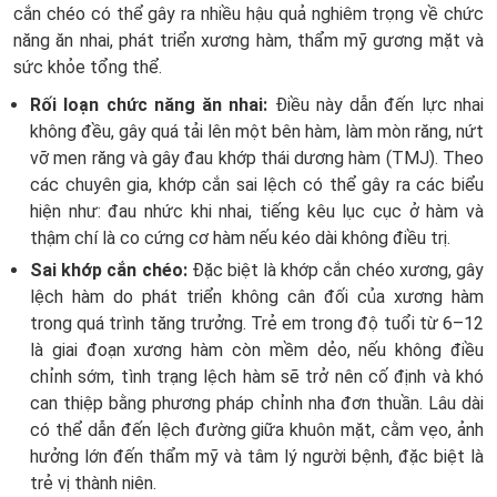
cắn chéo có thể gây ra nhiều hậu quả nghiêm trọng về chức
năng ăn nhai, phát triển xương hàm, thẩm mỹ gương mặt và
sức khỏe tổng thể.
Rối loạn chức năng ăn nhai:
Điều này dẫn đến lực nhai
không đều, gây quá tải lên một bên hàm, làm mòn răng, nứt
vỡ men răng và gây đau khớp thái dương hàm (TMJ). Theo
các chuyên gia, khớp cắn sai lệch có thể gây ra các biểu
hiện như: đau nhức khi nhai, tiếng kêu lục cục ở hàm và
thậm chí là co cứng cơ hàm nếu kéo dài không điều trị.
Sai khớp cắn chéo:
Đặc biệt là khớp cắn chéo xương, gây
lệch hàm do phát triển không cân đối của xương hàm
trong quá trình tăng trưởng. Trẻ em trong độ tuổi từ 6–12
là giai đoạn xương hàm còn mềm dẻo, nếu không điều
chỉnh sớm, tình trạng lệch hàm sẽ trở nên cố định và khó
can thiệp bằng phương pháp chỉnh nha đơn thuần. Lâu dài
có thể dẫn đến lệch đường giữa khuôn mặt, cằm vẹo, ảnh
hưởng lớn đến thẩm mỹ và tâm lý người bệnh, đặc biệt là
trẻ vị thành niên.