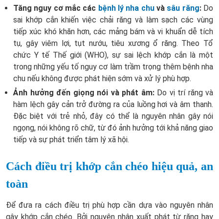
Tăng nguy cơ mắc các
bệnh lý nha chu
và
sâu răng
:
Do
sai khớp cắn khiến việc chải răng và làm sạch các vùng
tiếp xúc khó khăn hơn, các mảng bám và vi khuẩn dễ tích
tụ, gây viêm lợi, tụt nướu, tiêu xương ổ răng. Theo Tổ
chức Y tế Thế giới (WHO), sự sai lệch khớp cắn là một
trong những yếu tố nguy cơ làm trầm trọng thêm bệnh nha
chu nếu không được phát hiện sớm và xử lý phù hợp.
Ảnh hưởng đến giọng nói và phát âm:
Do vị trí răng và
hàm lệch gây cản trở đường ra của luồng hơi và âm thanh.
Đặc biệt với trẻ nhỏ, đây có thể là nguyên nhân gây nói
ngọng, nói không rõ chữ, từ đó ảnh hưởng tới khả năng giao
tiếp và sự phát triển tâm lý xã hội.
Cách điều trị khớp cắn chéo hiệu quả, an
toàn
Để đưa ra cách điều trị phù hợp cần dựa vào nguyên nhân
gây khớp cắn chéo. Bởi nguyên nhân xuất phát từ răng hay