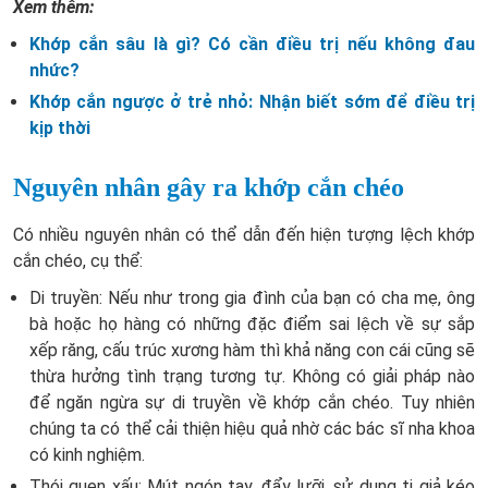
Xem thêm:
Khớp cắn sâu là gì? Có cần điều trị nếu không đau
nhức?
Khớp cắn ngược ở trẻ nhỏ: Nhận biết sớm để điều trị
kịp thời
Nguyên nhân gây ra khớp cắn chéo
Có nhiều nguyên nhân có thể dẫn đến hiện tượng lệch khớp
cắn chéo, cụ thể:
Di truyền:
Nếu như trong gia đình của bạn có cha mẹ, ông
bà hoặc họ hàng có những đặc điểm sai lệch về sự sắp
xếp răng, cấu trúc xương hàm thì khả năng con cái cũng sẽ
thừa hưởng tình trạng tương tự. Không có giải pháp nào
để ngăn ngừa sự di truyền về khớp cắn chéo. Tuy nhiên
chúng ta có thể cải thiện hiệu quả nhờ các bác sĩ nha khoa
có kinh nghiệm.
Thói quen xấu: Mút ngón tay, đẩy lưỡi, sử dụng ti giả kéo