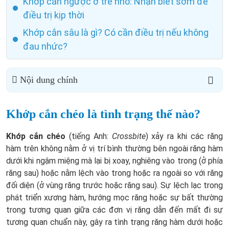
Khớp cắn ngược ở trẻ nhỏ: Nhận biết sớm để
điều trị kịp thời
Khớp cắn sâu là gì? Có cần điều trị nếu không
đau nhức?
Nội dung chính
Khớp cắn chéo là tình trạng thế nào?
Khớp cắn chéo
(tiếng Anh:
Crossbite
) xảy ra khi các răng
hàm trên không nằm ở vị trí bình thường bên ngoài răng hàm
dưới khi ngậm miệng mà lại bị xoay, nghiêng vào trong (ở phía
răng sau) hoặc nằm lệch vào trong hoặc ra ngoài so với răng
đối diện (ở vùng răng trước hoặc răng sau). Sự lệch lạc trong
phát triển xương hàm, hướng mọc răng hoặc sự bất thường
trong tương quan giữa các đơn vị răng dẫn đến mất đi sự
tương quan chuẩn này, gây ra tình trạng răng hàm dưới hoặc