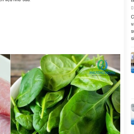
&
C
v
s
s