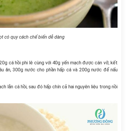
ọt có quy cách chế biến dễ dàng
20g cá hồi phi lê cùng với 40g yến mạch được cán vỡ, kết
ầu ăn, 300g nước cho phần hấp cá và 200g nước để nấu
 lẫn cá hồi, sau đó hấp chín cả hai nguyên liệu trong nồi