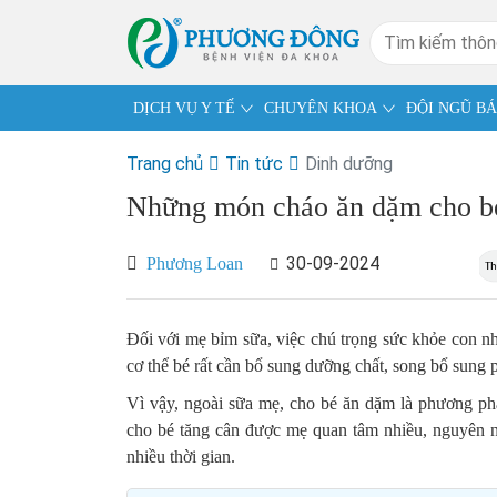
DỊCH VỤ Y TẾ
CHUYÊN KHOA
ĐỘI NGŨ BÁ
Trang chủ
Tin tức
Dinh dưỡng
Những món cháo ăn dặm cho bé 
30-09-2024
Phương Loan
Đối với mẹ bỉm sữa, việc chú trọng sức khỏe con nh
cơ thể bé rất cần bổ sung dưỡng chất, song bổ sung p
Vì vậy, ngoài sữa mẹ, cho bé ăn dặm là phương p
cho bé tăng cân được mẹ quan tâm nhiều, nguyên n
nhiều thời gian.