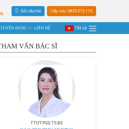
Gửi câu hỏi
Cấp cứu: 0833 015 115
06
Tất cả
TUYỂN DỤNG
LIÊN HỆ
THAM VẤN BÁC SĨ
TTƯT.PGS.TS.BS