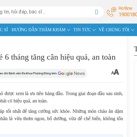
Hotline
190018
C SĨ
HƯỚNG DẪN THĂM KHÁM
TIN TỨC
VỀ CHÚNG TÔI
6 tháng tăng cân hiệu quả, an toàn
ỏ được xem là ưu tiên hàng đầu. Trong giai đoạn đầu sau sinh,
hải có hiệu quả, an toàn.
háp tốt nhất để tăng cường sức khỏe. Những món cháo ăn dặm
hân là vừa thơm ngon, bổ dưỡng, vừa dễ chế biến, không tốn