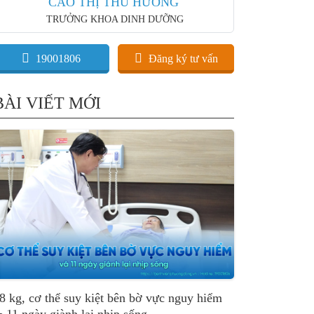
CAO THỊ THU HƯƠNG
TRƯỞNG KHOA DINH DƯỠNG
19001806
Đăng ký tư vấn
BÀI VIẾT MỚI
8 kg, cơ thể suy kiệt bên bờ vực nguy hiểm