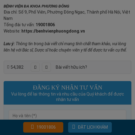
BỆNH VIỆN ĐA KHOA PHƯƠNG ĐÔNG
Địa chỉ: Số 9, Phố Viên, Phường Đông Ngạc, Thành phố Hà Nội, Việt
Nam
Tổng đài tư vấn:
19001806
Website:
https://benhvienphuongdong.vn
Lưu ý:
Thông tin trong bài viết chỉ mang tính chất tham khảo, vui lòng
liên hệ với Bác sĩ, Dược sĩ hoặc chuyên viên y tế để được tư vấn cụ thể.
54,382
Bài viết hữu ích?
ĐĂNG KÝ NHẬN TƯ VẤN
Vui lòng để lại thông tin và nhu cầu của Quý khách để được
nhận tư vấn
19001806
ĐẶT LỊCH KHÁM