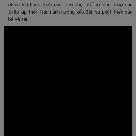
chậm lớn hoặc thừa cân, béo phì,... để có biện pháp can
thiệp kịp thời. Tránh ảnh hưởng xấu đến sự phát triển của
bé về sau.