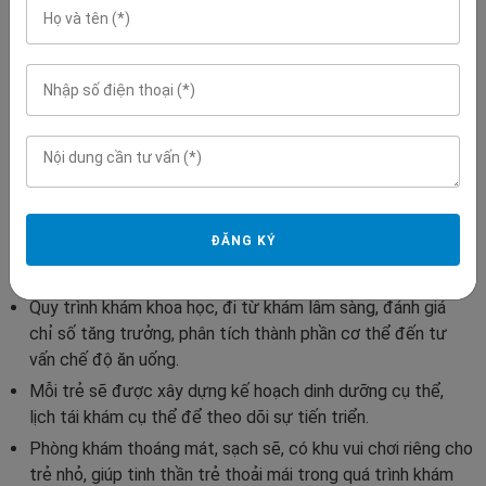
viện Phương Đông khám dinh dưỡng bao gồm:
Quy tụ đội ngũ chuyên gia giàu kinh nghiệm trong lĩnh vực
dinh dưỡng, nhi.
Luôn sẵn sàng lắng nghe, giải đáp thắc mắc của phụ huynh.
Đưa lời khuyên, hướng dẫn chế độ dinh dưỡng phù hợp với
từng tình trạng trẻ nhỏ.
Trang thiết bị hiện đại như máy Inbody 770 đánh giá chính
xác chỉ số cơ thể trẻ, máy phân tích xét nghiệm hiện đại
ĐĂNG KÝ
phát hiện vấn đề bất thường và tình trạng vi chất dinh
dưỡng của trẻ.
Quy trình khám khoa học, đi từ khám lâm sàng, đánh giá
chỉ số tăng trưởng, phân tích thành phần cơ thể đến tư
vấn chế độ ăn uống.
Mỗi trẻ sẽ được xây dựng kế hoạch dinh dưỡng cụ thể,
lịch tái khám cụ thể để theo dõi sự tiến triển.
Phòng khám thoáng mát, sạch sẽ, có khu vui chơi riêng cho
trẻ nhỏ, giúp tinh thần trẻ thoải mái trong quá trình khám