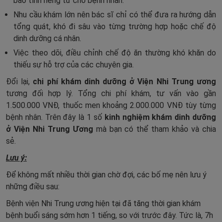
bảo tính riêng tư cho bệnh nhân.
Nhu cầu khám lớn nên bác sĩ chỉ có thể đưa ra hướng dẫn
tổng quát, khó đi sâu vào từng trường hợp hoặc chế độ
dinh dưỡng cá nhân.
Việc theo dõi, điều chỉnh chế độ ăn thường khó khăn do
thiếu sự hỗ trợ của các chuyên gia.
Đổi lại,
chi phí khám dinh dưỡng ở Viện Nhi Trung ương
tương đối hợp lý. Tổng chi phí khám, tư vấn vào gần
1.500.000 VNĐ, thuốc men khoảng 2.000.000 VNĐ tùy từng
bệnh nhân. Trên đây là 1 số
kinh nghiệm khám dinh dưỡng
ở Viện Nhi Trung Ương
mà bạn có thể tham khảo và chia
sẻ.
Lưu ý:
Để không mất nhiều thời gian chờ đợi, các bố mẹ nên lưu ý
những điều sau:
Bệnh viện Nhi Trung ương hiện tại đã tăng thời gian khám
bệnh buổi sáng sớm hơn 1 tiếng, so với trước đây. Tức là, 7h