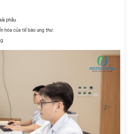
iải phẫu.
n hóa của tế bào ung thư.
g.