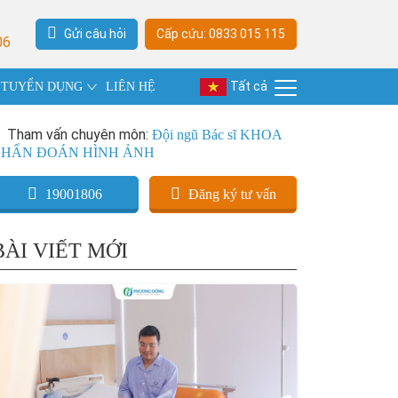
Gửi câu hỏi
Cấp cứu: 0833 015 115
06
Tất cả
TUYỂN DỤNG
LIÊN HỆ
Tham vấn chuyên môn:
Đội ngũ Bác sĩ KHOA
CHẨN ĐOÁN HÌNH ẢNH
19001806
Đăng ký tư vấn
BÀI VIẾT MỚI