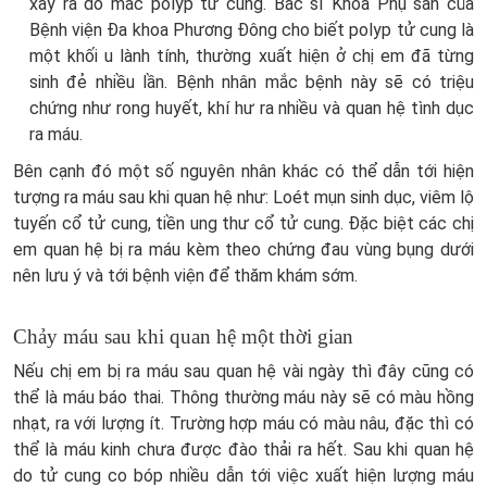
xảy ra do mắc polyp tử cung. Bác sĩ Khoa Phụ sản của
Bệnh viện Đa khoa Phương Đông cho biết polyp tử cung là
một khối u lành tính, thường xuất hiện ở chị em đã từng
sinh đẻ nhiều lần. Bệnh nhân mắc bệnh này sẽ có triệu
chứng như rong huyết, khí hư ra nhiều và quan hệ tình dục
ra máu.
Bên cạnh đó một số nguyên nhân khác có thể dẫn tới hiện
tượng ra máu sau khi quan hệ như: Loét mụn sinh dục, viêm lộ
tuyến cổ tử cung, tiền ung thư cổ tử cung. Đặc biệt các chị
em quan hệ bị ra máu kèm theo chứng đau vùng bụng dưới
nên lưu ý và tới bệnh viện để thăm khám sớm.
Chảy máu sau khi quan hệ một thời gian
Nếu chị em bị ra máu sau quan hệ vài ngày thì đây cũng có
thể là máu báo thai. Thông thường máu này sẽ có màu hồng
nhạt, ra với lượng ít. Trường hợp máu có màu nâu, đặc thì có
thể là máu kinh chưa được đào thải ra hết. Sau khi quan hệ
do tử cung co bóp nhiều dẫn tới việc xuất hiện lượng máu