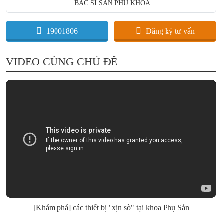
BÁC SĨ SẢN PHỤ KHOA
19001806
Đăng ký tư vấn
VIDEO CÙNG CHỦ ĐỀ
[Khám phá] các thiết bị "xịn sò" tại khoa Phụ Sản