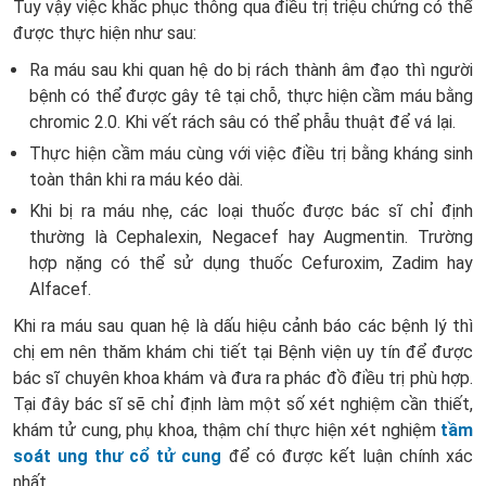
Tuy vậy việc khắc phục thông qua điều trị triệu chứng có thể
được thực hiện như sau:
Ra máu sau khi quan hệ do bị rách thành âm đạo thì người
bệnh có thể được gây tê tại chỗ, thực hiện cầm máu bằng
chromic 2.0. Khi vết rách sâu có thể phẫu thuật để vá lại.
Thực hiện cầm máu cùng với việc điều trị bằng kháng sinh
toàn thân khi ra máu kéo dài.
Khi bị ra máu nhẹ, các loại thuốc được bác sĩ chỉ định
thường là Cephalexin, Negacef hay Augmentin. Trường
hợp nặng có thể sử dụng thuốc Cefuroxim, Zadim hay
Alfacef.
Khi ra máu sau quan hệ là dấu hiệu cảnh báo các bệnh lý thì
chị em nên thăm khám chi tiết tại Bệnh viện uy tín để được
bác sĩ chuyên khoa khám và đưa ra phác đồ điều trị phù hợp.
Tại đây bác sĩ sẽ chỉ định làm một số xét nghiệm cần thiết,
khám tử cung, phụ khoa, thậm chí thực hiện xét nghiệm
tầm
soát ung thư cổ tử cung
để có được kết luận chính xác
nhất.