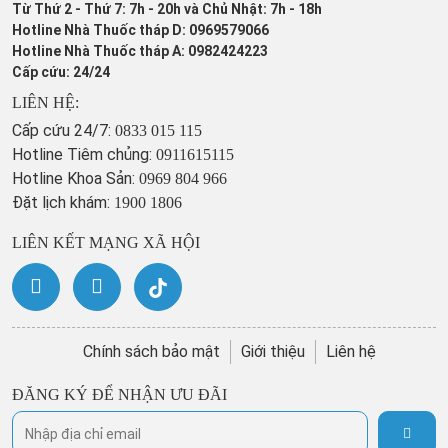
Từ Thứ 2 - Thứ 7: 7h - 20h và Chủ Nhật: 7h - 18h
Hotline Nhà Thuốc tháp D: 0969579066
Hotline Nhà Thuốc tháp A: 0982424223
Cấp cứu: 24/24
LIÊN HỆ:
Cấp cứu 24/7:
0833 015 115
Hotline Tiêm chủng:
0911615115
Hotline Khoa Sản:
0969 804 966
Đặt lịch khám:
1900 1806
LIÊN KẾT MẠNG XÃ HỘI
Chính sách bảo mật
Giới thiệu
Liên hệ
ĐĂNG KÝ ĐỂ NHẬN ƯU ĐÃI