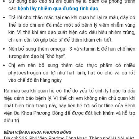
Sử dụng bao cao su khi quan hệ là cách để phòng tránh
các
bệnh lây nhiễm qua đường tình dục
.
Trả lời cho thắc mắc tại sao khi quan hệ lại ra máu, đây có
thể là do chị em đã mắc một số bệnh lý viêm nhiễm vùng
kín. Vì thế khi âm đạo xuất hiện các dấu hiệu nhiễm trùng,
chị em cần tới gặp bác sĩ để thăm khám chi tiết.
Nên bổ sung thêm omega - 3 và vitamin E để hạn chế hiện
tượng âm đạo bị “khô hạn”.
Chị em nên bổ sung thêm các thực phẩm có nhiều
phytoestrogen có lợi như hạt lanh, hạt óc chó và cà rốt
vào chế độ ăn hàng ngày.
Ra máu sau khi quan hệ có thể do yếu tố sinh lý hoặc là dấu
hiệu cảnh báo bệnh lý. Vì thế chị em không nên chủ quan khi
phát hiện tình trạng này, hãy liên hệ tới số hotline của Bệnh
viện Đa Khoa Phương Đông để được đặt lịch khám và hỗ trợ
điều trị.
BỆNH VIỆN ĐA KHOA PHƯƠNG ĐÔNG
Địa chỉ: Số 9, Phố Viên, Phường Đông Ngạc, Thành phố Hà Nội, Việt