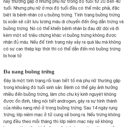
này thường gặp ở những phụ nữ trong độ tuổi từ 20 đến 40
tuổi. Nhưng phụ nữ ở mọi độ tuổi đều có thể mắc phải, đặc
biệt là bệnh nhân có u buồng trứng. Tình trạng buồng trứng
bị xoắn sẽ cắt lưu lượng máu di chuyển đến ống dẫn trứng và
buồng trứng. Nó có thể khiến bệnh nhân bị đau dữ dội và đi
kèm một số triệu chứng khác vì buồng trứng không được
nhận đủ máu. Nếu để tình trạng này xảy ra quá lâu mà không
có sự can thiệp kịp thời thì có thể dẫn đến mô buồng trứng
bị hoại tử.
Đa nang buồng trứng
Đây là một tình trạng rối loạn tiết tố mà phụ nữ thường gặp
trong khoảng độ tuổi sinh sản. Bệnh có thể gây ảnh hưởng
nhiều đến buồng trứng, làm cho chu kỳ kinh nguyệt không
được ổn định, tăng nội tiết androgen, gây ra sự hình thành
của nhiều nang nhỏ ở trong buồng trứng. Sau 14 ngày rụng
trứng, lớp niêm mạc ở tử cung sẽ bong ra. Nếu trứng không
rụng đều theo mỗi tháng thì lớp niêm mạc này sẽ không