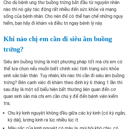
Cho dù bệnh ung thư buồng trứng bắt đầu từ nguyên nhân
nào thì nó gây tác động rất nhiều đến sức khỏe và mạng
sống của bệnh nhân. Cho nên để có thể hạn chế những nguy
hiểm, bạn hãy đi khám và điều trị ngay bệnh lý này.
Khi nào chị em cần đi siêu âm buồng
trứng?
Siêu âm buồng trứng là một phương pháp tốt mà chị em có
thể lựa chọn nếu muốn biết chính xác tình trạng sức khỏe
sinh sản bản thân. Tuy nhiên, khi nào thì cần đi siêu âm buồng
trứng? Bên cạnh việc đi khám theo định kỳ 6 tháng 1 lần thì
sau đây là một số biểu hiện bất thường liên quan đến cơ
quan sinh sản mà chị em cần chú ý để đến bệnh viện kiểm
tra;
Chu kỳ kinh nguyệt không đều giữa các kỳ kinh (có kỳ ngắn,
kỳ dài), lượng kinh ra lúc nhiều lúc ít.
Màu sắc của kinh nguyệt có màu lạ, mùi hôi khó chịu, có