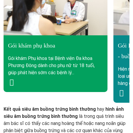
Gói khám phụ khoa
Gói K
- buồ
Gói khám Phụ khoa tại Bệnh viện Đa khoa
Phương Đông dành cho phụ nữ từ 18 tuổi,
Hiện na
giúp phát hiện sớm các bệnh lý...
loại un
hàng đầ
Kết quả siêu âm buồng trứng bình thường
hay
hình ảnh
siêu âm buồng trứng bình thường
là trong quá trình siêu
âm bác sĩ có thấy các nang hoàng thể hoặc nang noãn giúp
phân biệt giữa buồng trứng và các cơ quan khác của vùng