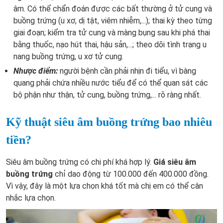
âm. Có thể chẩn đoán được các bất thường ở tử cung và
buồng trứng (u xơ, dị tật, viêm nhiễm,...); thai kỳ theo từng
giai đoạn; kiểm tra tử cung và màng bụng sau khi phá thai
bằng thuốc, nạo hút thai, hậu sản,...; theo dõi tình trạng u
nang buồng trứng, u xơ tử cung.
Nhược điểm:
người bệnh cần phải nhịn đi tiểu, vì bàng
quang phải chứa nhiều nước tiểu để có thể quan sát các
bộ phận như thận, tử cung, buồng trứng,... rõ ràng nhất.
Kỹ thuật siêu âm buồng trứng bao nhiêu
tiền?
Siêu âm buồng trứng có chi phí khá hợp lý.
Giá siêu âm
buồng trứng
chỉ dao động từ 100.000 đến 400.000 đồng.
Vì vậy, đây là một lựa chọn khá tốt mà chị em có thể cân
nhắc lựa chọn.