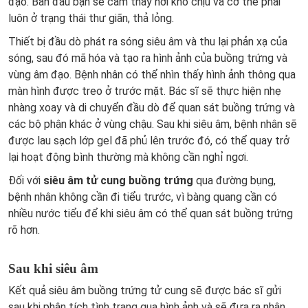
đạo. Ban đầu bạn sẽ cảm thấy hơi khó chịu và cơ thể phải
luôn ở trạng thái thư giãn, thả lỏng.
Thiết bị đầu dò phát ra sóng siêu âm và thu lại phản xạ của
sóng, sau đó mã hóa và tạo ra hình ảnh của buồng trứng và
vùng âm đạo. Bệnh nhân có thể nhìn thấy hình ảnh thông qua
màn hình được treo ở trước mặt. Bác sĩ sẽ thực hiện nhẹ
nhàng xoay và di chuyển đầu dò để quan sát buồng trứng và
các bộ phận khác ở vùng chậu. Sau khi siêu âm, bệnh nhân sẽ
được lau sạch lớp gel đã phủ lên trước đó, có thể quay trở
lại hoạt động bình thường mà không cần nghỉ ngơi.
Đối với
siêu âm tử cung buồng trứng
qua đường bụng,
bệnh nhân không cần đi tiểu trước, vì bàng quang cần có
nhiều nước tiểu để khi siêu âm có thể quan sát buồng trứng
rõ hơn.
Sau khi siêu âm
Kết quả siêu âm buồng trứng tử cung sẽ được bác sĩ gửi
sau khi phân tích tình trạng qua hình ảnh và sẽ đưa ra nhận