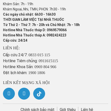
Khám Sản: 7h - 19h
Khám Ngoại, Nhi, TMH, PHCN: 7h30 - 19h
Các ngày chủ nhật: 6h30 - 16h30
THỜI GIAN LÀM VIỆC TẠI NHÀ THUỐC
Từ Thứ 2 - Thứ 7: 7h - 20h và Chủ Nhật: 7h - 18h
Hotline Nhà Thuốc tháp D: 0969579066
Hotline Nhà Thuốc tháp A: 0982424223
Cấp cứu: 24/24
LIÊN HỆ:
Cấp cứu 24/7:
0833 015 115
Hotline Tiêm chủng:
0911615115
Hotline Khoa Sản:
0969 804 966
Đặt lịch khám:
1900 1806
LIÊN KẾT MẠNG XÃ HỘI
Chính sách bảo mật
Giới thiệu
Liên hệ