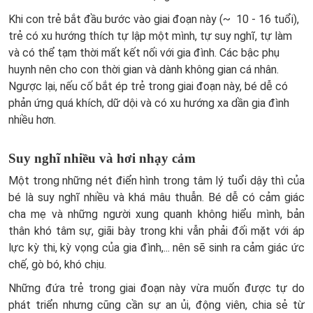
Khi con trẻ bắt đầu bước vào giai đoạn này (~ 10 - 16 tuổi),
trẻ có xu hướng thích tự lập một mình, tự suy nghĩ, tự làm
và có thể tạm thời mất kết nối với gia đình. Các bậc phụ
huynh nên cho con thời gian và dành không gian cá nhân.
Ngược lại, nếu cố bắt ép trẻ trong giai đoạn này, bé dễ có
phản ứng quá khích, dữ dội và có xu hướng xa dần gia đình
nhiều hơn.
Suy nghĩ nhiều và hơi nhạy cảm
Một trong những nét điển hình trong tâm lý tuổi dậy thì của
bé là suy nghĩ nhiều và khá mâu thuẫn. Bé dễ có cảm giác
cha mẹ và những người xung quanh không hiểu mình, bản
thân khó tâm sự, giãi bày trong khi vẫn phải đối mặt với áp
lực kỳ thi, kỳ vọng của gia đình,... nên sẽ sinh ra cảm giác ức
chế, gò bó, khó chịu.
Những đứa trẻ trong giai đoạn này vừa muốn được tự do
phát triển nhưng cũng cần sự an ủi, động viên, chia sẻ từ