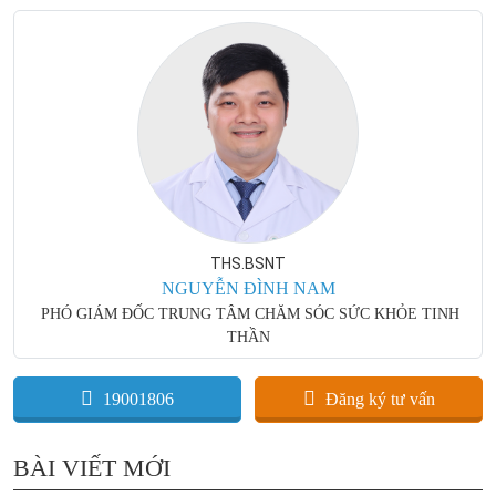
THS.BSNT
NGUYỄN ĐÌNH NAM
PHÓ GIÁM ĐỐC TRUNG TÂM CHĂM SÓC SỨC KHỎE TINH
THẦN
19001806
Đăng ký tư vấn
BÀI VIẾT MỚI