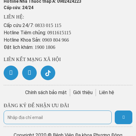
Hotline Nhà Thuốc tháp A: 0982424223
Cấp cứu: 24/24
LIÊN HỆ:
Cấp cứu 24/7:
0833 015 115
Hotline Tiêm chủng:
0911615115
Hotline Khoa Sản:
0969 804 966
Đặt lịch khám:
1900 1806
LIÊN KẾT MẠNG XÃ HỘI
Chính sách bảo mật
Giới thiệu
Liên hệ
ĐĂNG KÝ ĐỂ NHẬN ƯU ĐÃI
Copyright 2020 © Bệnh Viện Đa khoa Phương Đông