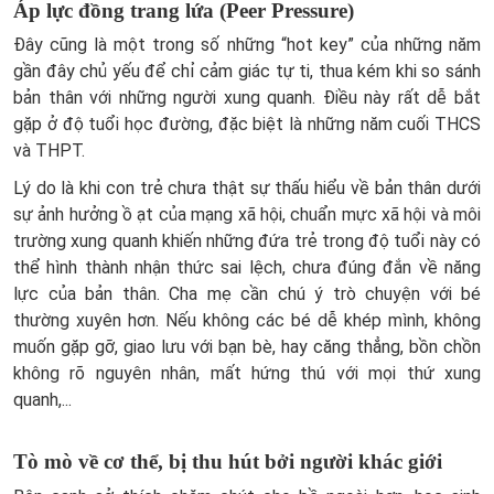
Áp lực đồng trang lứa (Peer Pressure)
Đây cũng là một trong số những “hot key” của những năm
gần đây chủ yếu để chỉ cảm giác tự ti, thua kém khi so sánh
bản thân với những người xung quanh. Điều này rất dễ bắt
gặp ở độ tuổi học đường, đặc biệt là những năm cuối THCS
và THPT.
Lý do là khi con trẻ chưa thật sự thấu hiểu về bản thân dưới
sự ảnh hưởng ồ ạt của mạng xã hội, chuẩn mực xã hội và môi
trường xung quanh khiến những đứa trẻ trong độ tuổi này có
thể hình thành nhận thức sai lệch, chưa đúng đắn về năng
lực của bản thân. Cha mẹ cần chú ý trò chuyện với bé
thường xuyên hơn. Nếu không các bé dễ khép mình, không
muốn gặp gỡ, giao lưu với bạn bè, hay căng thẳng, bồn chồn
không rõ nguyên nhân, mất hứng thú với mọi thứ xung
quanh,...
Tò mò về cơ thể, bị thu hút bởi người khác giới