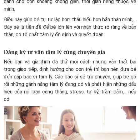
dành cho con khoảng không gian, thời gian riêng thuộc về
mình.
Điều này giúp bé tự tự lập hơn, thấu hiểu hơn bản thân mình,...
Đây sẽ là tiền đề để bé lớn lên với nhận thức rõ ràng về bản
thân, có tố chất tâm lý ổn định và quyết đoán.
Đăng ký tư vấn tâm lý cùng chuyên gia
Nếu bạn và gia đình đã thử mọi cách nhưng vẫn thất bại
trong giao tiếp, định hướng cho con trẻ thì bạn nên đưa bé
đến gặp bác sĩ tâm lý. Các bác sĩ sẽ trò chuyện, giúp bé gỡ
rối những gánh nặng tâm lý đang có và phát hiện những dấu
hiệu của rối loạn căng thẳng, stress, tự kỷ, trầm cảm,... nếu
có.