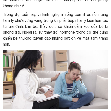
dễ buồn bã, dễ cáu gắt, dễ khóc,... khi gặp bất cứ chuyện gì
không như ý.
Trong độ tuổi này, vì kinh nghiệm sống còn ít ỏi, nền tảng
tâm lý chưa vững vàng trong khi phải tiếp nhận ý kiến liên tục
từ gia đình, bạn bè, thầy cô,... sẽ khiến cảm xúc của bé bị
phóng đại. Ngoài ra, sự thay đổi hormone trong cơ thể cũng
khiến bé thường xuyên gặp những bất ổn về mặt tâm trạng
hơn.