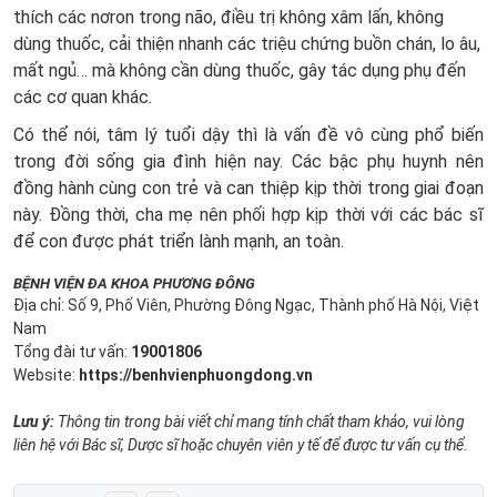
thích các nơron trong não, điều trị không xâm lấn, không
dùng thuốc, cải thiện nhanh các triệu chứng buồn chán, lo âu,
mất ngủ… mà không cần dùng thuốc, gây tác dụng phụ đến
các cơ quan khác.
Có thể nói, tâm lý tuổi dậy thì là vấn đề vô cùng phổ biến
trong đời sống gia đình hiện nay. Các bậc phụ huynh nên
đồng hành cùng con trẻ và can thiệp kịp thời trong giai đoạn
này. Đồng thời, cha mẹ nên phối hợp kịp thời với các bác sĩ
để con được phát triển lành mạnh, an toàn.
BỆNH VIỆN ĐA KHOA PHƯƠNG ĐÔNG
Địa chỉ: Số 9, Phố Viên, Phường Đông Ngạc, Thành phố Hà Nội, Việt
Nam
Tổng đài tư vấn:
19001806
Website:
https://benhvienphuongdong.vn
Lưu ý:
Thông tin trong bài viết chỉ mang tính chất tham khảo, vui lòng
liên hệ với Bác sĩ, Dược sĩ hoặc chuyên viên y tế để được tư vấn cụ thể.