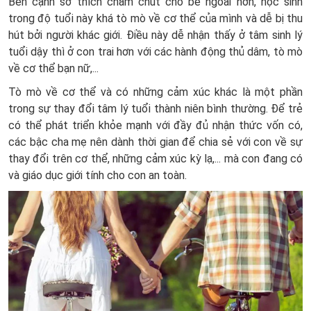
Bên cạnh sở thích chăm chút cho bề ngoài hơn, học sinh
trong độ tuổi này khá tò mò về cơ thể của mình và dễ bị thu
hút bởi người khác giới. Điều này dễ nhận thấy ở
tâm sinh lý
tuổi dậy thì ở con trai hơn với các hành động thủ dâm, tò mò
về cơ thể bạn nữ,...
Tò mò về cơ thể và có những cảm xúc khác là một phần
trong sự thay đổi tâm lý tuổi thành niên bình thường. Để trẻ
có thể phát triển khỏe mạnh với đầy đủ nhận thức vốn có,
các bậc cha mẹ nên dành thời gian để chia sẻ với con về sự
thay đổi trên cơ thể, những cảm xúc kỳ lạ,... mà con đang có
và giáo dục giới tính cho con an toàn.