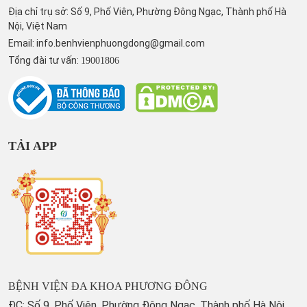
Địa chỉ trụ sở: Số 9, Phố Viên, Phường Đông Ngạc, Thành phố Hà
Nội, Việt Nam
Email:
info.benhvienphuongdong@gmail.com
Tổng đài tư vấn:
19001806
TẢI APP
BỆNH VIỆN ĐA KHOA PHƯƠNG ĐÔNG
ĐC: Số 9, Phố Viên, Phường Đông Ngạc, Thành phố Hà Nội,