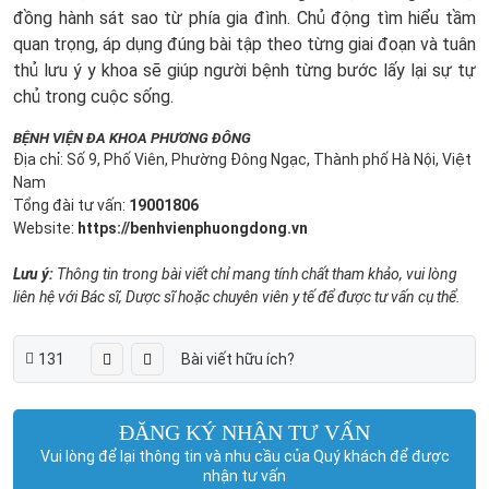
đồng hành sát sao từ phía gia đình. Chủ động tìm hiểu tầm
quan trọng, áp dụng đúng bài tập theo từng giai đoạn và tuân
thủ lưu ý y khoa sẽ giúp người bệnh từng bước lấy lại sự tự
chủ trong cuộc sống.
BỆNH VIỆN ĐA KHOA PHƯƠNG ĐÔNG
Địa chỉ: Số 9, Phố Viên, Phường Đông Ngạc, Thành phố Hà Nội, Việt
Nam
Tổng đài tư vấn:
19001806
Website:
https://benhvienphuongdong.vn
Lưu ý:
Thông tin trong bài viết chỉ mang tính chất tham khảo, vui lòng
liên hệ với Bác sĩ, Dược sĩ hoặc chuyên viên y tế để được tư vấn cụ thể.
131
Bài viết hữu ích?
ĐĂNG KÝ NHẬN TƯ VẤN
Vui lòng để lại thông tin và nhu cầu của Quý khách để được
nhận tư vấn