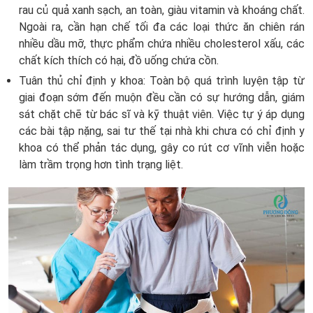
rau củ quả xanh sạch, an toàn, giàu vitamin và khoáng chất.
Ngoài ra, cần hạn chế tối đa các loại thức ăn chiên rán
nhiều dầu mỡ, thực phẩm chứa nhiều cholesterol xấu, các
chất kích thích có hại, đồ uống chứa cồn.
Tuân thủ chỉ định y khoa: Toàn bộ quá trình luyện tập từ
giai đoạn sớm đến muộn đều cần có sự hướng dẫn, giám
sát chặt chẽ từ bác sĩ và kỹ thuật viên. Việc tự ý áp dụng
các bài tập nặng, sai tư thế tại nhà khi chưa có chỉ định y
khoa có thể phản tác dụng, gây co rút cơ vĩnh viễn hoặc
làm trầm trọng hơn tình trạng liệt.