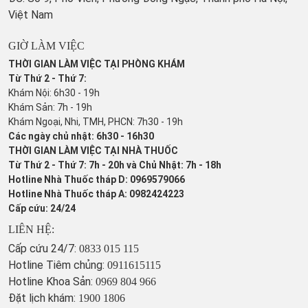
Việt Nam
GIỜ LÀM VIỆC
THỜI GIAN LÀM VIỆC TẠI PHÒNG KHÁM
Từ Thứ 2 - Thứ 7:
Khám Nội: 6h30 - 19h
Khám Sản: 7h - 19h
Khám Ngoại, Nhi, TMH, PHCN: 7h30 - 19h
Các ngày chủ nhật: 6h30 - 16h30
THỜI GIAN LÀM VIỆC TẠI NHÀ THUỐC
Từ Thứ 2 - Thứ 7: 7h - 20h và Chủ Nhật: 7h - 18h
Hotline Nhà Thuốc tháp D: 0969579066
Hotline Nhà Thuốc tháp A: 0982424223
Cấp cứu: 24/24
LIÊN HỆ:
Cấp cứu 24/7:
0833 015 115
Hotline Tiêm chủng:
0911615115
Hotline Khoa Sản:
0969 804 966
Đặt lịch khám:
1900 1806