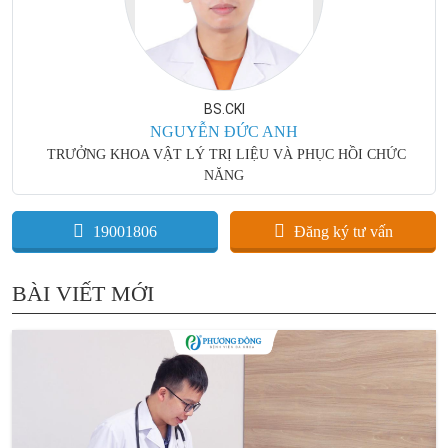
BS.CKI
NGUYỄN ĐỨC ANH
TRƯỞNG KHOA VẬT LÝ TRỊ LIỆU VÀ PHỤC HỒI CHỨC
NĂNG
19001806
Đăng ký tư vấn
BÀI VIẾT MỚI