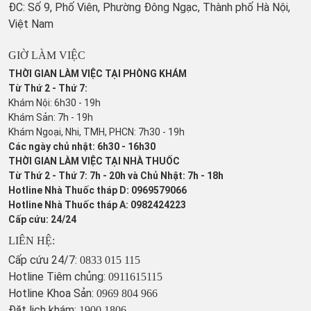
ĐC: Số 9, Phố Viên, Phường Đông Ngạc, Thành phố Hà Nội,
Việt Nam
GIỜ LÀM VIỆC
THỜI GIAN LÀM VIỆC TẠI PHÒNG KHÁM
Từ Thứ 2 - Thứ 7:
Khám Nội: 6h30 - 19h
Khám Sản: 7h - 19h
Khám Ngoại, Nhi, TMH, PHCN: 7h30 - 19h
Các ngày chủ nhật: 6h30 - 16h30
THỜI GIAN LÀM VIỆC TẠI NHÀ THUỐC
Từ Thứ 2 - Thứ 7: 7h - 20h và Chủ Nhật: 7h - 18h
Hotline Nhà Thuốc tháp D: 0969579066
Hotline Nhà Thuốc tháp A: 0982424223
Cấp cứu: 24/24
LIÊN HỆ:
Cấp cứu 24/7:
0833 015 115
Hotline Tiêm chủng:
0911615115
Hotline Khoa Sản:
0969 804 966
Đặt lịch khám:
1900 1806