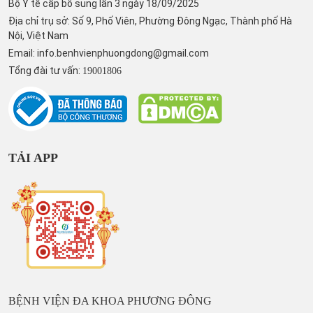
Bộ Y tế cấp bổ sung lần 3 ngày 18/09/2025
Địa chỉ trụ sở: Số 9, Phố Viên, Phường Đông Ngạc, Thành phố Hà
Nội, Việt Nam
Email:
info.benhvienphuongdong@gmail.com
Tổng đài tư vấn:
19001806
TẢI APP
BỆNH VIỆN ĐA KHOA PHƯƠNG ĐÔNG