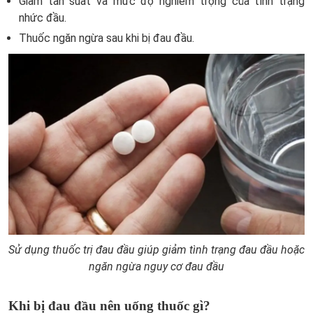
Giảm tần suất và mức độ nghiêm trọng của tình trạng
nhức đầu.
Thuốc ngăn ngừa sau khi bị đau đầu.
Sử dụng thuốc trị đau đầu giúp giảm tình trạng đau đầu hoặc
ngăn ngừa nguy cơ đau đầu
Khi bị đau đầu nên uống thuốc gì?