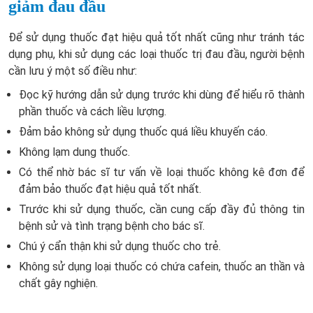
giảm đau đầu
Để sử dụng thuốc đạt hiệu quả tốt nhất cũng như tránh tác
dụng phụ, khi sử dụng các loại thuốc trị đau đầu, người bệnh
cần lưu ý một số điều như:
Đọc kỹ hướng dẫn sử dụng trước khi dùng để hiểu rõ thành
phần thuốc và cách liều lượng.
Đảm bảo không sử dụng thuốc quá liều khuyến cáo.
Không lạm dung thuốc.
Có thể nhờ bác sĩ tư vấn về loại thuốc không kê đơn để
đảm bảo thuốc đạt hiệu quả tốt nhất.
Trước khi sử dụng thuốc, cần cung cấp đầy đủ thông tin
bệnh sử và tình trạng bệnh cho bác sĩ.
Chú ý cẩn thận khi sử dụng thuốc cho trẻ.
Không sử dụng loại thuốc có chứa cafein, thuốc an thần và
chất gây nghiện.