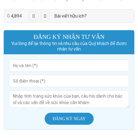
4,894
Bài viết hữu ích?
ĐĂNG KÝ NHẬN TƯ VẤN
Vui lòng để lại thông tin và nhu cầu của Quý khách để được
nhận tư vấn
ĐĂNG KÝ NGAY