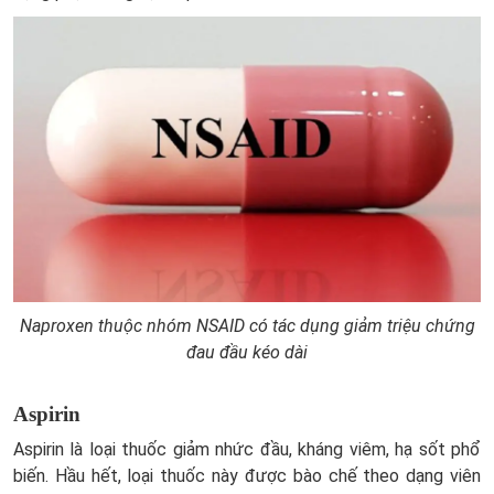
Naproxen thuộc nhóm NSAID có tác dụng giảm triệu chứng
đau đầu kéo dài
Aspirin
Aspirin là loại thuốc giảm nhức đầu, kháng viêm, hạ sốt phổ
biến. Hầu hết, loại thuốc này được bào chế theo dạng viên