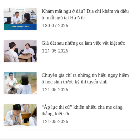
Khám mất ngủ ở đâu? Địa chỉ khám và điều
trị mất ngủ tại Hà Nội
30-07-2026
Giá đắt sau những ca làm việc vắt kiệt sức
21-05-2026
Chuyên gia chỉ ra những tín hiệu nguy hiểm
ở học sinh trước kỳ thi tuyển sinh
21-05-2026
“Áp lực thi cử” khiến nhiều cha mẹ căng
thẳng, kiệt sức
21-05-2026