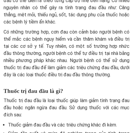
đau có thể diễn ra theo từng cấp độ nhẹ đến nặng. Có nhiều
nguyên nhân có thể gây ra tình trạng đau đầu như: Căng
thẳng, mệt mỏi, thiếu ngủ, sốt, tác dụng phụ của thuốc hoặc
các bệnh lý tiềm ẩn khác.
Có những trường hợp, cơn đau còn cảnh báo người bệnh có
thể mắc các bệnh nguy hiểm và cần thăm khám và điều trị
tại các cơ sở y tế. Tuy nhiên, có một số trường hợp nhức
đầu thông thường, người bệnh có thể tự điều trị tại nhà bằng
nhiều phương pháp khác nhau. Người bệnh có thể sử dụng
thuốc trị đau đầu để làm giảm các triệu chứng đau đầu, dưới
đây là các loại thuốc điều trị đau đầu thông thường.
Thuốc trị đau đầu là gì?
Thuốc trị đau đầu là loại thuốc giúp làm giảm tình trạng đau
đầu hoặc ngăn ngừa đau đầu. Sử dụng thuốc với các mục
đích sau:
Thuốc giảm đau đầu và các triệu chứng khác đi kèm.