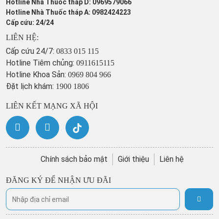
Hotline Nhà Thuốc tháp D: 0969579066
Hotline Nhà Thuốc tháp A: 0982424223
Cấp cứu: 24/24
LIÊN HỆ:
Cấp cứu 24/7:
0833 015 115
Hotline Tiêm chủng:
0911615115
Hotline Khoa Sản:
0969 804 966
Đặt lịch khám:
1900 1806
LIÊN KẾT MẠNG XÃ HỘI
Chính sách bảo mật
Giới thiệu
Liên hệ
ĐĂNG KÝ ĐỂ NHẬN ƯU ĐÃI