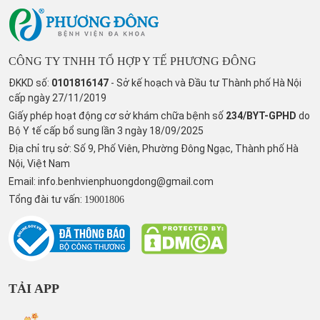
CÔNG TY TNHH TỔ HỢP Y TẾ PHƯƠNG ĐÔNG
ĐKKD số:
0101816147
- Sở kế hoạch và Đầu tư Thành phố Hà Nội
cấp ngày 27/11/2019
Giấy phép hoạt động cơ sở khám chữa bệnh số
234/BYT-GPHD
do
Bộ Y tế cấp bổ sung lần 3 ngày 18/09/2025
Địa chỉ trụ sở: Số 9, Phố Viên, Phường Đông Ngạc, Thành phố Hà
Nội, Việt Nam
Email:
info.benhvienphuongdong@gmail.com
Tổng đài tư vấn:
19001806
TẢI APP