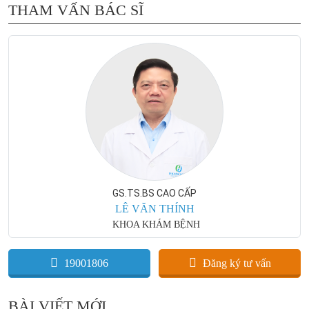
THAM VẤN BÁC SĨ
GS.TS.BS CAO CẤP
LÊ VĂN THÍNH
KHOA KHÁM BỆNH
19001806
Đăng ký tư vấn
BÀI VIẾT MỚI