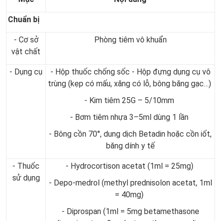
Chuẩn bị
- Cơ sở
Phòng tiêm vô khuẩn
vật chất
- Dụng cụ
- Hộp thuốc chống sốc - Hộp đựng dụng cụ vô
trùng (kẹp có mấu, xăng có lỗ, bông băng gạc…)
- Kim tiêm 25G – 5/10mm
- Bơm tiêm nhựa 3–5ml dùng 1 lần
- Bông cồn 70°, dung dịch Betadin hoặc cồn iốt,
băng dính y tế
- Thuốc
- Hydrocortison acetat (1ml = 25mg)
sử dụng
- Depo-medrol (methyl prednisolon acetat, 1ml
= 40mg)
- Diprospan (1ml = 5mg betamethasone