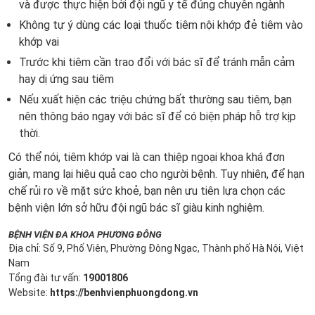
và được thực hiện bởi đội ngũ y tế đúng chuyên ngành
Không tự ý dùng các loại thuốc tiêm nội khớp đẻ tiêm vào
khớp vai
Trước khi tiêm cần trao đổi với bác sĩ để tránh mẫn cảm
hay dị ứng sau tiêm
Nếu xuất hiện các triệu chứng bất thường sau tiêm, bạn
nên thông báo ngay với bác sĩ để có biện pháp hỗ trợ kịp
thời.
Có thể nói, tiêm khớp vai là can thiệp ngoại khoa khá đơn
giản, mang lại hiệu quả cao cho người bệnh. Tuy nhiên, để hạn
chế rủi ro về mặt sức khoẻ, bạn nên ưu tiên lựa chọn các
bệnh viện lớn sở hữu đội ngũ bác sĩ giàu kinh nghiệm.
BỆNH VIỆN ĐA KHOA PHƯƠNG ĐÔNG
Địa chỉ: Số 9, Phố Viên, Phường Đông Ngạc, Thành phố Hà Nội, Việt
Nam
Tổng đài tư vấn:
19001806
Website:
https://benhvienphuongdong.vn