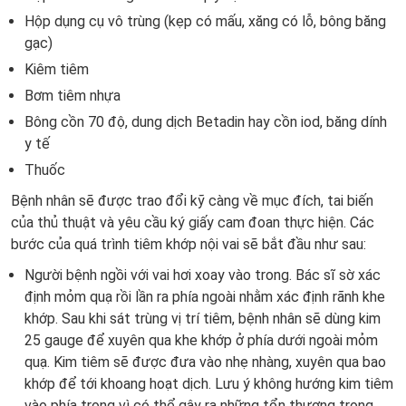
Hộp dụng cụ vô trùng (kẹp có mấu, xăng có lỗ, bông băng
gạc)
Kiêm tiêm
Bơm tiêm nhựa
Bông cồn 70 độ, dung dịch Betadin hay cồn iod, băng dính
y tế
Thuốc
Bệnh nhân sẽ được trao đổi kỹ càng về mục đích, tai biến
của thủ thuật và yêu cầu ký giấy cam đoan thực hiện. Các
bước của quá trình tiêm khớp nội vai sẽ bắt đầu như sau:
Người bệnh ngồi với vai hơi xoay vào trong. Bác sĩ sờ xác
định mỏm quạ rồi lần ra phía ngoài nhằm xác định rãnh khe
khớp. Sau khi sát trùng vị trí tiêm, bệnh nhân sẽ dùng kim
25 gauge để xuyên qua khe khớp ở phía dưới ngoài mỏm
quạ. Kim tiêm sẽ được đưa vào nhẹ nhàng, xuyên qua bao
khớp để tới khoang hoạt dịch. Lưu ý không hướng kim tiêm
vào phía trong vì có thể gây ra những tổn thương trong