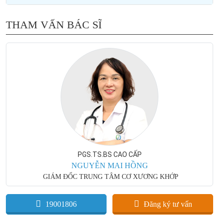
THAM VẤN BÁC SĨ
PGS.TS.BS CAO CẤP
NGUYỄN MAI HỒNG
GIÁM ĐỐC TRUNG TÂM CƠ XƯƠNG KHỚP
19001806
Đăng ký tư vấn