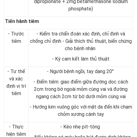
dipropionate + 2mg betamethasone sodium
phosphate)
Tiến hành tiêm
- Trước
- Kiểm tra chẩn đoán xác định, chỉ định và
tiêm
chống chỉ định - Giải thích thủ thuật, biến chứng
cho bệnh nhân
- Ký cam kết làm thủ thuật
- Tư thế
- Người bệnh ngồi, tay dạng 20°
và xác
- Điểm tiêm: giao điểm giữa đường dọc cách
định vị trí
2cm trong bờ ngoài mỏm cùng vai và đường
tiêm
ngang cách 2cm từ bờ dưới mỏm cùng vai
- Hướng kim vuông góc với mặt da đến khi chạm
chỏm xương cánh tay
- Thực
- Kéo nhẹ pít-tông
hiện tiêm