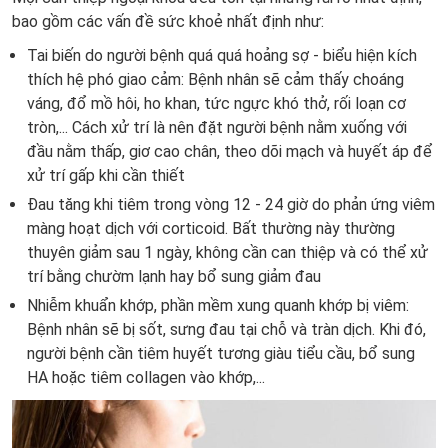
bao gồm các vấn đề sức khoẻ nhất định như:
Tai biến do người bệnh quá quá hoảng sợ - biểu hiện kích
thích hệ phó giao cảm: Bệnh nhân sẽ cảm thấy choáng
váng, đổ mồ hôi, ho khan, tức ngực khó thở, rối loạn cơ
tròn,... Cách xử trí là nên đặt người bệnh nằm xuống với
đầu nằm thấp, giơ cao chân, theo dõi mạch và huyết áp để
xử trí gấp khi cần thiết
Đau tăng khi tiêm trong vòng 12 - 24 giờ do phản ứng viêm
màng hoạt dịch với corticoid. Bất thường này thường
thuyên giảm sau 1 ngày, không cần can thiệp và có thể xử
trí bằng chườm lạnh hay bổ sung giảm đau
Nhiễm khuẩn khớp, phần mềm xung quanh khớp bị viêm:
Bệnh nhân sẽ bị sốt, sưng đau tại chỗ và tràn dịch. Khi đó,
người bệnh cần tiêm huyết tương giàu tiểu cầu, bổ sung
HA hoặc tiêm collagen vào khớp,...