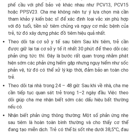
phế cầu với phổ bảo vệ khác nhau như PCV13, PCV15
hoặc PPSV23. Cha mẹ không nên tự ý lựa chọn mà cần
tham khảo ý kiến bác sĩ để xác định loại vắc xin phù hợp
với độ tuổi, tiền sử tiêm chủng và nguy cơ mắc bệnh của
trẻ, từ đó xây dựng phác đồ tiêm hiệu quả nhất.
Theo dõi tại cơ sở y tế sau tiêm Sau khi tiêm, trẻ cần
được giữ lại tại cơ sở y tế ít nhất 30 phút để theo dõi các
phản ứng tức thì. Đây là bước rất quan trọng nhằm phát
hiện sớm các phản ứng hiếm gặp nhưng nguy hiểm như sốc
phản vệ, từ đó có thể xử lý kịp thời, đảm bảo an toàn cho
trẻ.
Theo dõi tại nhà trong 24 – 48 giờ: Sau khi về nhà, cha mẹ
cần tiếp tục quan sát trẻ trong 1–2 ngày đầu. Việc theo
dõi giúp cha mẹ nhận biết sớm các dấu hiệu bất thường
nếu có.
Nhận biết phản ứng thông thường: Một số phản ứng nhẹ
sau tiêm là hoàn toàn bình thường và cho thấy cơ thể
đang tạo miễn dịch. Trẻ có thể bị sốt nhẹ dưới 38,5°C, đau