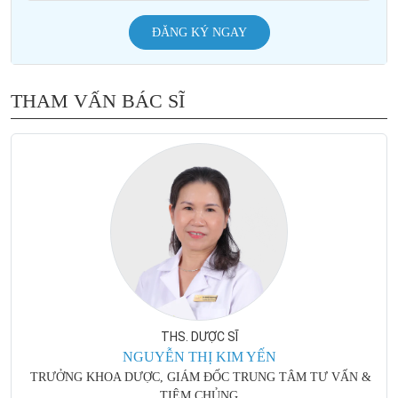
ĐĂNG KÝ NGAY
THAM VẤN BÁC SĨ
THS. DƯỢC SĨ
NGUYỄN THỊ KIM YẾN
TRƯỞNG KHOA DƯỢC, GIÁM ĐỐC TRUNG TÂM TƯ VẤN &
TIÊM CHỦNG