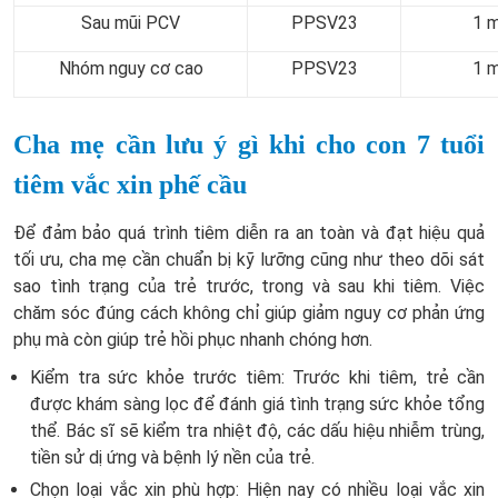
Sau mũi PCV
PPSV23
1 m
Nhóm nguy cơ cao
PPSV23
1 m
Cha mẹ cần lưu ý gì khi cho con 7 tuổi
tiêm vắc xin phế cầu
Để đảm bảo quá trình tiêm diễn ra an toàn và đạt hiệu quả
tối ưu, cha mẹ cần chuẩn bị kỹ lưỡng cũng như theo dõi sát
sao tình trạng của trẻ trước, trong và sau khi tiêm. Việc
chăm sóc đúng cách không chỉ giúp giảm nguy cơ phản ứng
phụ mà còn giúp trẻ hồi phục nhanh chóng hơn.
Kiểm tra sức khỏe trước tiêm: Trước khi tiêm, trẻ cần
được khám sàng lọc để đánh giá tình trạng sức khỏe tổng
thể. Bác sĩ sẽ kiểm tra nhiệt độ, các dấu hiệu nhiễm trùng,
tiền sử dị ứng và bệnh lý nền của trẻ.
Chọn loại vắc xin phù hợp: Hiện nay có nhiều loại vắc xin