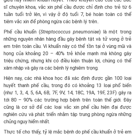
sĩ chuyên khoa, vắc xin phế cầu được chỉ định cho trẻ từ 6
tuần tuổi trở lên, vì vậy ở độ tuổi 7, bé hoàn toàn có thể
tiêm vắc xin để phòng ngừa các bệnh lý trên..
Phế cầu khuẩn (
Streptococcus pneumoniae
) là một trong
những nguyên nhân hàng đầu gây bệnh tật và tử vong ở trẻ
em trên toàn cầu. Vi khuẩn này có thể tồn tại ở vùng mũi và
họng của khoảng 20 – 40% trẻ khỏe mạnh mà không gây
triệu chứng, nhưng khi có điều kiện thuận lợi, chúng có thể
xâm nhập và gây ra các bệnh lý nghiêm trọng.
Hiện nay, các nhà khoa học đã xác định được gần 100 loại
huyết thanh phế cầu, trong đó có khoảng 13 loại phổ biến
(như 1, 3, 4, 5, 6A, 6B, 7F, 9V, 14, 18C, 19A, 19F, 23F) gây ra
tới 80 – 90% các trường hợp bệnh trên toàn thế giới. Đây
cũng là cơ sở để các loại vắc xin phế cầu hiện đại được
nghiên cứu và phát triển nhằm tập trung phòng ngừa những
chủng nguy hiểm nhất.
Thực tế cho thấy, tỷ lệ mắc bệnh do phế cầu khuẩn ở trẻ em