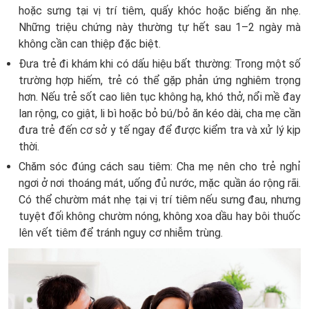
hoặc sưng tại vị trí tiêm, quấy khóc hoặc biếng ăn nhẹ.
Những triệu chứng này thường tự hết sau 1–2 ngày mà
không cần can thiệp đặc biệt.
Đưa trẻ đi khám khi có dấu hiệu bất thường: Trong một số
trường hợp hiếm, trẻ có thể gặp phản ứng nghiêm trọng
hơn. Nếu trẻ sốt cao liên tục không hạ, khó thở, nổi mề đay
lan rộng, co giật, li bì hoặc bỏ bú/bỏ ăn kéo dài, cha mẹ cần
đưa trẻ đến cơ sở y tế ngay để được kiểm tra và xử lý kịp
thời.
Chăm sóc đúng cách sau tiêm: Cha mẹ nên cho trẻ nghỉ
ngơi ở nơi thoáng mát, uống đủ nước, mặc quần áo rộng rãi.
Có thể chườm mát nhẹ tại vị trí tiêm nếu sưng đau, nhưng
tuyệt đối không chườm nóng, không xoa dầu hay bôi thuốc
lên vết tiêm để tránh nguy cơ nhiễm trùng.