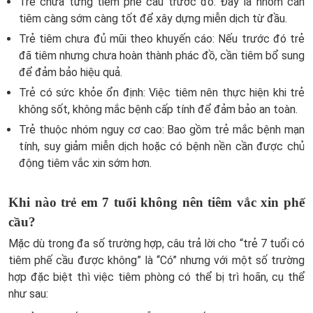
Trẻ chưa từng tiêm phế cầu trước đó: Đây là nhóm cần
tiêm càng sớm càng tốt để xây dựng miễn dịch từ đầu.
Trẻ tiêm chưa đủ mũi theo khuyến cáo: Nếu trước đó trẻ
đã tiêm nhưng chưa hoàn thành phác đồ, cần tiêm bổ sung
để đảm bảo hiệu quả.
Trẻ có sức khỏe ổn định: Việc tiêm nên thực hiện khi trẻ
không sốt, không mắc bệnh cấp tính để đảm bảo an toàn.
Trẻ thuộc nhóm nguy cơ cao: Bao gồm trẻ mắc bệnh mạn
tính, suy giảm miễn dịch hoặc có bệnh nền cần được chủ
động tiêm vắc xin sớm hơn.
Khi nào trẻ em 7 tuổi không nên tiêm vắc xin phế
cầu?
Mặc dù trong đa số trường hợp, câu trả lời cho “trẻ 7 tuổi có
tiêm phế cầu được không” là “Có” nhưng với một số trường
hợp đặc biệt thì việc tiêm phòng có thể bị trì hoãn, cụ thể
như sau: