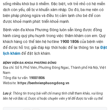
sống nhiều khói bụi ô nhiễm. Đặc biệt, với trẻ nhỏ có hệ miễn
dịch còn yếu, dễ bị vi khuẩn xâm nhập. Do đó, ba mẹ nên có
biện pháp phòng ngừa và điều trị cảm lạnh cho bé để con
được khoẻ mạnh phát triển khoẻ mạnh.
Bệnh viện đa khoa Phương Đông luôn sẵn lòng được đồng
hành cùng quý phụ huynh trong việc thăm khám con em. Quý
khách hàng có thể liên hệ hotline
1900 1806
của bệnh viện
để được hỗ trợ, giải đáp kịp thời hoặc để lại thông tin tại
Đặt
lịch khám
để đặt lịch khám.
BỆNH VIỆN ĐA KHOA PHƯƠNG ĐÔNG
Địa chỉ: Số 9, Phố Viên, Phường Đông Ngạc, Thành phố Hà Nội, Việt
Nam
Tổng đài tư vấn:
19001806
Website:
https://benhvienphuongdong.vn
Lưu ý:
Thông tin trong bài viết chỉ mang tính chất tham khảo, vui lòng
liên hệ với Bác sĩ, Dược sĩ hoặc chuyên viên y tế để được tư vấn cụ thể.