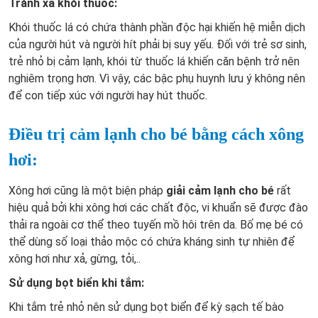
Tránh xa khói thuốc:
Khói thuốc lá có chứa thành phần độc hại khiến hệ miễn dịch
của người hút và người hít phải bị suy yếu. Đối với trẻ sơ sinh,
trẻ nhỏ bị cảm lạnh, khói từ thuốc lá khiến căn bệnh trở nên
nghiêm trọng hơn. Vì vậy, các bậc phụ huynh lưu ý không nên
để con tiếp xúc với người hay hút thuốc.
Điều trị cảm lạnh cho bé bằng cách xông
hơi:
Xông hơi cũng là một biện pháp
giải cảm lạnh cho bé
rất
hiệu quả bởi khi xông hơi các chất độc, vi khuẩn sẽ được đào
thải ra ngoài cơ thể theo tuyến mồ hôi trên da. Bố mẹ bé có
thể dùng số loại thảo mộc có chứa kháng sinh tự nhiên để
xông hơi như xả, gừng, tỏi,..
Sử dụng bọt biển khi tắm:
Khi tắm trẻ nhỏ nên sử dụng bọt biển để kỳ sạch tế bào