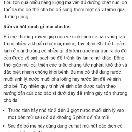
tiêu tốn quá nhiều năng lượng mà vẫn đủ dưỡng chất nuôi cơ
thể ba mẹ có thể cho bé bổ sung thêm một số vitamin qua
đường uống.
Rửa và hút sạch gỉ mũi cho bé:
Bố mẹ thường xuyên giúp con vệ sinh sạch sẽ các vùng tập
trung nhiều vi khuẩn như mũi, miệng, tay chân. Khi trẻ bị cảm
lạnh ở mũi thường có nhiều gỉ, đôi khi nước mũi tràn ra do đó
cần được vệ sinh sạch sẽ để tránh lây lan ra nơi khác. Đồng
thời giúp mũi cải thiện các triệu chứng tắc nghẽn, khó thở và
đặc biệt nhanh chóng khỏi bệnh. Ba mẹ có thể dùng nước
muối sinh lý, nước muối pha loãng hay nước ấm để vệ sinh
cho bé. Tuy nhiên quy trình vệ sinh cần được tuân theo
hướng dãn của các bác sĩ dưới đây để tránh gây tổn thương
cho da.
Trước tiên hãy nhỏ từ 2 đến 3 giọt nước muối sinh lý vào
một bên mũi sau đó để khoảng 5 phút để rửa mũi.
Sau đó bố mẹ hãy dùng dụng cụ hút mũi hút các dịch có