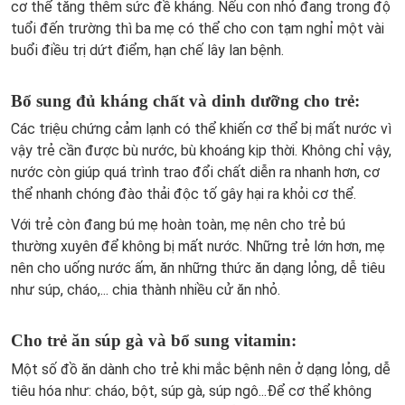
cơ thể tăng thêm sức đề kháng. Nếu con nhỏ đang trong độ
tuổi đến trường thì ba mẹ có thể cho con tạm nghỉ một vài
buổi điều trị dứt điểm, hạn chế lây lan bệnh.
Bổ sung đủ kháng chất và dinh dưỡng cho trẻ:
Các triệu chứng cảm lạnh có thể khiến cơ thể bị mất nước vì
vậy trẻ cần được bù nước, bù khoáng kịp thời. Không chỉ vậy,
nước còn giúp quá trình trao đổi chất diễn ra nhanh hơn, cơ
thể nhanh chóng đào thải độc tố gây hại ra khỏi cơ thể.
Với trẻ còn đang bú mẹ hoàn toàn, mẹ nên cho trẻ bú
thường xuyên để không bị mất nước. Những trẻ lớn hơn, mẹ
nên cho uống nước ấm, ăn những thức ăn dạng lỏng, dễ tiêu
như súp, cháo,... chia thành nhiều cử ăn nhỏ.
Cho trẻ ăn súp gà và bổ sung vitamin:
Một số đồ ăn dành cho trẻ khi mắc bệnh nên ở dạng lỏng, dễ
tiêu hóa như: cháo, bột, súp gà, súp ngô...Để cơ thể không