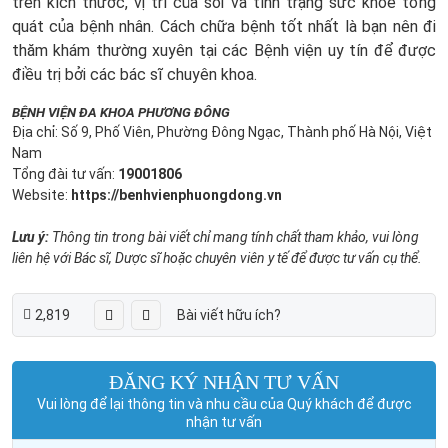
trên kích thước, vị trí của sỏi và tình trạng sức khỏe tổng
quát của bệnh nhân. Cách chữa bệnh tốt nhất là bạn nên đi
thăm khám thường xuyên tại các Bệnh viện uy tín để được
điều trị bởi các bác sĩ chuyên khoa.
BỆNH VIỆN ĐA KHOA PHƯƠNG ĐÔNG
Địa chỉ: Số 9, Phố Viên, Phường Đông Ngạc, Thành phố Hà Nội, Việt
Nam
Tổng đài tư vấn:
19001806
Website:
https://benhvienphuongdong.vn
Lưu ý:
Thông tin trong bài viết chỉ mang tính chất tham khảo, vui lòng
liên hệ với Bác sĩ, Dược sĩ hoặc chuyên viên y tế để được tư vấn cụ thể.
2,819
Bài viết hữu ích?
ĐĂNG KÝ NHẬN TƯ VẤN
Vui lòng để lại thông tin và nhu cầu của Quý khách để được
nhận tư vấn