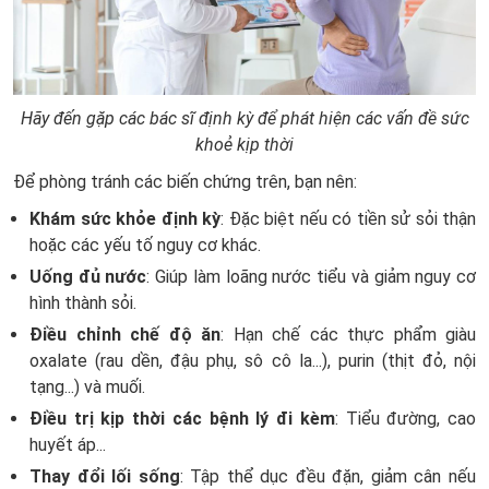
Hãy đến gặp các bác sĩ định kỳ để phát hiện các vấn đề sức
khoẻ kịp thời
Để phòng tránh các biến chứng trên, bạn nên:
Khám sức khỏe định kỳ
:
Đặc biệt nếu có tiền sử sỏi thận
hoặc các yếu tố nguy cơ khác.
Uống đủ nước
:
Giúp làm loãng nước tiểu và giảm nguy cơ
hình thành sỏi.
Điều chỉnh chế độ ăn
:
Hạn chế các thực phẩm giàu
oxalate (rau dền, đậu phụ, sô cô la...), purin (thịt đỏ, nội
tạng...) và muối.
Điều trị kịp thời các bệnh lý đi kèm
:
Tiểu đường, cao
huyết áp...
Thay đổi lối sống
:
Tập thể dục đều đặn, giảm cân nếu