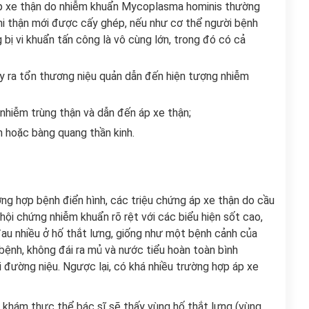
p xe thận do nhiễm khuẩn Mycoplasma hominis thường
khi thận mới được cấy ghép, nếu như cơ thể người bệnh
bị vi khuẩn tấn công là vô cùng lớn, trong đó có cả
ây ra tổn thương niệu quản dẫn đến hiện tượng nhiễm
 nhiễm trùng thận và dẫn đến áp xe thận;
 hoặc bàng quang thần kinh.
ng hợp bệnh điển hình, các triệu chứng áp xe thận do cầu
ội chứng nhiễm khuẩn rõ rệt với các biểu hiện sốt cao,
đau nhiều ở hố thắt lưng, giống như một bệnh cảnh của
 bệnh, không đái ra mủ và nước tiểu hoàn toàn bình
 đường niệu. Ngược lại, có khá nhiều trường hợp áp xe
i khám thực thể bác sĩ sẽ thấy vùng hố thắt lưng (vùng