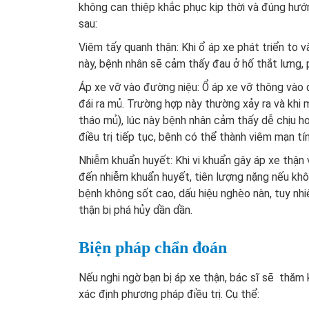
không can thiệp khắc phục kịp thời và đúng hướ
sau:
Viêm tấy quanh thận: Khi ổ áp xe phát triển to v
này, bệnh nhân sẽ cảm thấy đau ở hố thắt lưng, p
Áp xe vỡ vào đường niệu: Ổ áp xe vỡ thông vào
đái ra mủ. Trường hợp này thường xảy ra và khi
tháo mủ), lúc này bệnh nhân cảm thấy dễ chịu hơ
điều trị tiếp tục, bệnh có thể thành viêm mạn tí
Nhiễm khuẩn huyết: Khi vi khuẩn gây áp xe thận v
đến nhiễm khuẩn huyết, tiên lượng nặng nếu khôn
bệnh không sốt cao, dấu hiệu nghèo nàn, tuy nhi
thận bị phá hủy dần dần.
Biện pháp chẩn đoán
Nếu nghi ngờ bạn bị áp xe thận, bác sĩ sẽ thă
xác định phương pháp điều trị. Cụ thể: