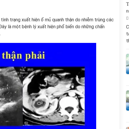
T
n
 tình trạng xuất hiện ổ mủ quanh thận do nhiễm trùng các
ây là một bệnh lý xuất hiện phổ biến do những chấn
C
.
t
t