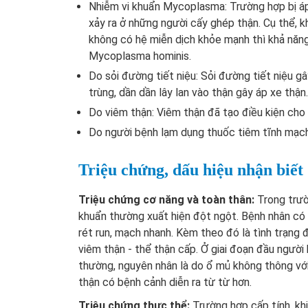
Nhiễm vi khuẩn Mycoplasma: Trường hợp bị á
xảy ra ở những người cấy ghép thận. Cụ thể, 
không có hệ miễn dịch khỏe mạnh thì khả năng 
Mycoplasma hominis.
Do sỏi đường tiết niệu: Sỏi đường tiết niệu g
trùng, dần dần lây lan vào thận gây áp xe thận.
Do viêm thận: Viêm thận đã tạo điều kiện cho
Do người bệnh lạm dụng thuốc tiêm tĩnh mạch
Triệu chứng, dấu hiệu nhận biết
Triệu chứng cơ năng và toàn thân:
Trong trườ
khuẩn thường xuất hiện đột ngột. Bệnh nhân có h
rét run, mạch nhanh. Kèm theo đó là tình trạng 
viêm thận - thể thận cấp. Ở giai đoạn đầu người
thường, nguyên nhân là do ổ mủ không thông với
thận có bệnh cảnh diễn ra từ từ hơn.
Triệu chứng thực thể:
Trường hợp cấp tính, kh