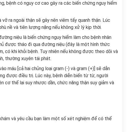
ng, bệnh có nguy cơ cao gây ra các biến chứng nguy hiểm
à vỡ ra ngoài thận sẽ gây nên viêm tấy quanh thận. Lúc
hù nề và tiên lượng nặng nếu không xử lý kịp thời.
 đường niệu là biến chứng nguy hiểm làm cho bệnh nhân
 mủ được tháo đi qua đường niệu (đây là một hình thức
n, có khi khỏi bệnh. Tuy nhiên nếu không được theo dõi và
nh, thường xuyên tái phát.
ào máu [cả hai chủng loại gram (-) và gram (+)] sẽ dẫn
g được điều trị. Lúc này, bệnh diễn biến từ từ, người
ên cơ thể lại suy nhược dần, chức năng thận suy giảm và
m khám và yêu cầu bạn làm một số xét nghiệm để có thể