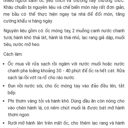
nhiều người sành ốc yêu thích và thường hay thưởng thức.
Khâu chuẩn bị nguyên liệu và chế biến món này rất đơn giản,
mẹ bầu có thể thực hiện ngay tại nhà để đổi món, tăng
cường khẩu vị hàng ngày.
Nguyên liệu gồm có: ốc móng tay, 2 muỗng canh nước chanh
tươi, hành khô thái lát, hành lá thái nhỏ, lạc rang giã dập, muối
tiêu, nước mỡ heo.
Cách làm:
Ốc mua về rửa sạch rồi ngâm với nước muối hoặc nước
chanh pha loãng khoảng 30 - 40 phút để ốc ra hết cát. Rửa
sạch lại rồi vớt ra rổ cho ráo nước.
Đun nồi nước sôi, cho ốc móng tay vào đảo đều lên, tắt
bếp.
Phi thơm vàng tỏi và hành khô. Dùng dầu ăn còn nóng cho
vào chén hành lá, có nêm chút muối là được bát mỡ hành
thơm ngon.
Rưới mỡ hành lên trên mặt ốc, cho thêm lạc rang và hành