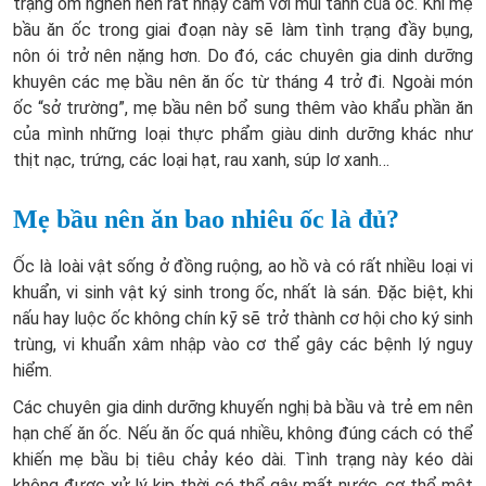
trạng ốm nghén nên rất nhạy cảm với mùi tanh của ốc. Khi mẹ
bầu ăn ốc trong giai đoạn này sẽ làm tình trạng đầy bụng,
nôn ói trở nên nặng hơn. Do đó, các chuyên gia dinh dưỡng
khuyên các mẹ bầu nên ăn ốc từ tháng 4 trở đi. Ngoài món
ốc “sở trường”, mẹ bầu nên bổ sung thêm vào khẩu phần ăn
của mình những loại thực phẩm giàu dinh dưỡng khác như
thịt nạc, trứng, các loại hạt, rau xanh, súp lơ xanh…
Mẹ bầu nên ăn bao nhiêu ốc là đủ?
Ốc là loài vật sống ở đồng ruộng, ao hồ và có rất nhiều loại vi
khuẩn, vi sinh vật ký sinh trong ốc, nhất là sán. Đặc biệt, khi
nấu hay luộc ốc không chín kỹ sẽ trở thành cơ hội cho ký sinh
trùng, vi khuẩn xâm nhập vào cơ thể gây các bệnh lý nguy
hiểm.
Các chuyên gia dinh dưỡng khuyến nghị bà bầu và trẻ em nên
hạn chế ăn ốc. Nếu ăn ốc quá nhiều, không đúng cách có thể
khiến mẹ bầu bị tiêu chảy kéo dài. Tình trạng này kéo dài
không được xử lý kịp thời có thể gây mất nước, cơ thể mệt