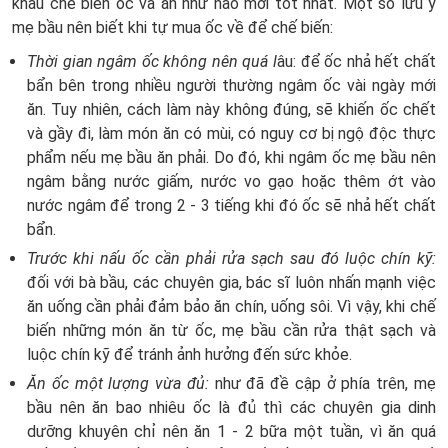
khâu chế biến ốc và ăn như nào mới tốt nhất. Một số lưu ý
mẹ bầu nên biết khi tự mua ốc về để chế biến:
Thời gian ngâm ốc không nên quá l
âu: để ốc nhả hết chất
bẩn bên trong nhiều người thường ngâm ốc vài ngày mới
ăn. Tuy nhiên, cách làm này không đúng, sẽ khiến ốc chết
và gầy đi, làm món ăn có mùi, có nguy cơ bị ngộ độc thực
phẩm nếu mẹ bầu ăn phải. Do đó, khi ngâm ốc mẹ bầu nên
ngâm bằng nước giấm, nước vo gạo hoặc thêm ớt vào
nước ngâm để trong 2 - 3 tiếng khi đó ốc sẽ nhả hết chất
bẩn.
Trước khi nấu ốc cần phải rửa sạch sau đó luộc chín kỹ:
đối với bà bầu, các chuyên gia, bác sĩ luôn nhấn mạnh việc
ăn uống cần phải đảm bảo ăn chín, uống sôi. Vì vậy, khi chế
biến những món ăn từ ốc, mẹ bầu cần rửa thật sạch và
luộc chín kỹ để tránh ảnh hưởng đến sức khỏe.
Ăn ốc một lượng vừa đủ:
như đã đề cập ở phía trên, mẹ
bầu nên ăn bao nhiêu ốc là đủ thì các chuyên gia dinh
dưỡng khuyên chỉ nên ăn 1 - 2 bữa một tuần, vì ăn quá