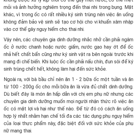
mỏi và ảnh hưởng nghiêm trọng đến thai nhi trong bụng. Mặt
khác, vì trong ốc có rất nhiều ký sinh trùng nên việc ăn uống
không đảm bảo vệ sinh sẽ tạo cơ hội cho vi khuẩn xâm nhập
vào cơ thể gây nguy hiểm cho thai nhi.
Vậy nên, các chuyên gia dinh dưỡng nhắc nhở cần phải ngâm
ốc ở nước chanh hoặc nước giấm, nước gạo hay ớt để ốc
nhả hết chất bẩn cũng như ký sinh vật ra bên ngoài trước khi
mang đi chế biến. Khi luộc ốc cần phải nấu chín, đun sôi để ký
sinh trùng chết hết, không làm hại đến sức khỏe.
Ngoài ra, với bà bầu chỉ nên ăn 1 - 2 bữa ốc một tuần và ăn
từ 100 - 200g ốc cho mỗi bữa ăn là vừa đủ chất dinh dưỡng.
Dù biết đây là món ăn hấp dẫn với chị em phụ nữ nhưng các
chuyên gia dinh dưỡng muốn mọi người nhận thức rõ việc ăn
ốc có mặt lợi và hại như thế nào. Để từ đó có cách ăn uống
hợp lý nhất nhằm hạn chế tối đa các tác dụng phụ nguy hiểm
của loại thực phẩm này, đặc biệt đối với sức khỏe của phụ
nữ mang thai.