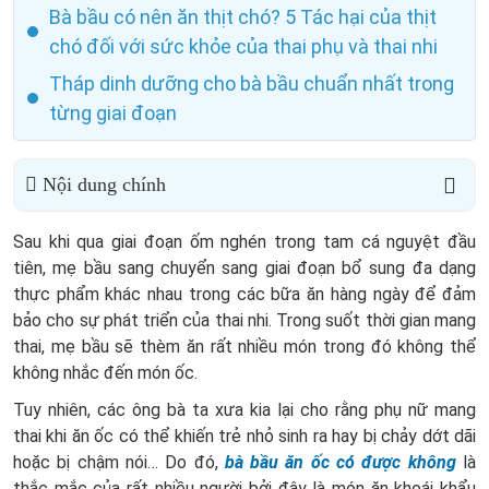
Bà bầu có nên ăn thịt chó? 5 Tác hại của thịt
chó đối với sức khỏe của thai phụ và thai nhi
Tháp dinh dưỡng cho bà bầu chuẩn nhất trong
từng giai đoạn
Nội dung chính
Sau khi qua giai đoạn ốm nghén trong tam cá nguyệt đầu
tiên, mẹ bầu sang chuyển sang giai đoạn bổ sung đa dạng
thực phẩm khác nhau trong các bữa ăn hàng ngày để đảm
bảo cho sự phát triển của thai nhi. Trong suốt thời gian mang
thai, mẹ bầu sẽ thèm ăn rất nhiều món trong đó không thể
không nhắc đến món ốc.
Tuy nhiên, các ông bà ta xưa kia lại cho rằng phụ nữ mang
thai khi ăn ốc có thể khiến trẻ nhỏ sinh ra hay bị chảy dớt dãi
hoặc bị chậm nói… Do đó,
bà bầu ăn ốc có được không
là
thắc mắc của rất nhiều người bởi đây là món ăn khoái khẩu