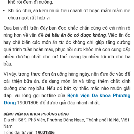
khô rồi đem đi nướng.
Khi ốc chín, ăn kèm muối tiêu chanh ớt hoặc mắm mắm me
chua ngọt rất hợp vị.
Qua bài viết trên đây bạn đọc chắc chắn cũng có cái nhìn rõ
ràng hơn về vấn đề
bà bầu ăn ốc có được không
. Việc ăn ốc
hay chế biến các món ăn từ ốc không chỉ giúp tăng cường
quá trình tuần hoàn máu, phục hồi sức khỏe mà còn cung cấp
nhiều dưỡng chất cho cơ thể, mang lại nhiều lợi ích cho bà
bầu.
Vì vậy, trong thực đơn ăn uống hàng ngày, nên đưa ốc vào để
cải thiện bữa ăn, đa dạng món ăn và tăng thêm chất dinh
dưỡng cho mẹ bầu. Nếu có bất kỳ thắc mắc nào muốn giải
đáp, vui lòng gọi hotline của
Bệnh viện Đa khoa Phương
Đông
19001806 để được giải đáp nhanh nhất.
BỆNH VIỆN ĐA KHOA PHƯƠNG ĐÔNG
Địa chỉ: Số 9, Phố Viên, Phường Đông Ngạc, Thành phố Hà Nội, Việt
Nam
Tổng đài tư vấn:
19001806