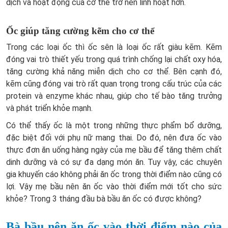
dịch và hoạt động của cơ thể trở nên linh hoạt hơn.
Ốc giúp tăng cường kẽm cho cơ thể
Trong các loại ốc thì ốc sên là loại ốc rất giàu kẽm. Kẽm
đóng vai trò thiết yếu trong quá trình chống lại chất oxy hóa,
tăng cường khả năng miễn dịch cho cơ thể. Bên cạnh đó,
kẽm cũng đóng vai trò rất quan trọng trong cấu trúc của các
protein và enzyme khác nhau, giúp cho tế bào tăng trưởng
và phát triển khỏe mạnh.
Có thể thấy ốc là một trong những thực phẩm bổ dưỡng,
đặc biệt đối với phụ nữ mang thai. Do đó, nên đưa ốc vào
thực đơn ăn uống hàng ngày của mẹ bầu để tăng thêm chất
dinh dưỡng và có sự đa dạng món ăn. Tuy vậy, các chuyên
gia khuyến cáo không phải ăn ốc trong thời điểm nào cũng có
lợi. Vậy mẹ bầu nên ăn ốc vào thời điểm mới tốt cho sức
khỏe? Trong 3 tháng đầu bà bầu ăn ốc có được không?
Bà bầu nên ăn ốc vào thời điểm nào của