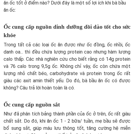
ăn ốc tốt ở điểm nào? Dưới đây là một số lợi ích khi bà bầu
ăn ốc:
Ốc cung cấp nguồn dinh dưỡng dồi dào tốt cho sức
khỏe
Trong tất cả các loại ốc ăn được như ốc đồng, ốc nhồi, ốc
danh oa... thì đều chứa lượng protein cao nhưng hàm lượng
calo thấp. Các nhà nghiên cứu cho biết rằng có 14g protein
và 76 calo trong 9,5g ốc. Không chỉ vậy, ốc còn chứa một
lượng nhỏ chất béo, carbohydrate và protein trong ốc rất
giàu các axit amin thiết yếu. Do đó, bà bầu ăn ốc có được
không? Câu trả lời hoàn toàn là có.
Ốc cung cấp nguồn sắt
Như đã phân tích bảng thành phần của ốc ở trên, ốc rất giàu
chất sắt. Do đó, khi ăn ốc 1 - 2 bữa/ tuần, mẹ bầu sẽ được
bổ sung sắt, giúp máu lưu thông tốt, tăng cường hệ miễn