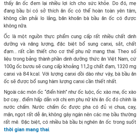
thấy ăn ốc đem lại nhiều lợi ích cho sức khỏe. Do đó, mẹ
đang bầu bí có sở thích ăn ốc có thể hoàn toàn yên tâm,
không cần phải lo lắng, băn khoăn bà bầu ăn ốc có được
không nữa.
Ốc là một nguồn thực phẩm cung cấp rất nhiều chất dinh
dưỡng và năng lượng, đặc biệt bổ sung canxi, sắt, chất
đạm… rất cần thiết cho cơ thể phụ nữ mang thai. Theo số
liệu trong bảng thành phần dinh dưỡng thức ăn Việt Nam, cứ
100g ốc bươu sẽ cung cấp khoảng 11,2g chất đạm, 1320 mg
canxi và 84 kcal. Với lượng canxi dồi dào như vậy, bà bầu ăn
ốc sẽ được bổ sung hàm lượng canxi cần thiết nhất.
Ngoài các món ốc “điển hình” như ốc luộc, ốc xào me, ốc xào
bơ cay... điểm hấp dẫn với chị em phụ nữ khi ăn ốc đó chính là
nước chấm. Nước chấm ốc được pha có đủ vị chua, cay,
mặn, ngọt rất dễ ăn, không gây ngán nên các mẹ bầu thường
rất mê. Đặc biệt, có nhiều bà bầu bị nghén ăn ốc trong suốt
thời gian mang thai
.