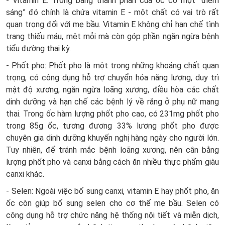
- Vitamin E: Trong bảng thành phần của ốc có một “điểm
sáng” đó chính là chứa vitamin E - một chất có vai trò rất
quan trọng đối với mẹ bầu. Vitamin E không chỉ hạn chế tình
trạng thiếu máu, mệt mỏi mà còn góp phần ngăn ngừa bệnh
tiểu đường thai kỳ.
- Phốt pho: Phốt pho là một trong những khoáng chất quan
trọng, có công dụng hỗ trợ chuyển hóa năng lượng, duy trì
mật độ xương, ngăn ngừa loãng xương, điều hòa các chất
dinh dưỡng và hạn chế các bệnh lý về răng ở phụ nữ mang
thai. Trong ốc hàm lượng phốt pho cao, có 231mg phốt pho
trong 85g ốc, tương đương 33% lương phốt pho được
chuyên gia dinh dưỡng khuyến nghị hàng ngày cho người lớn.
Tuy nhiên, để tránh mắc bệnh loãng xương, nên cân bằng
lượng phốt pho và canxi bằng cách ăn nhiều thực phẩm giàu
canxi khác.
- Selen: Ngoài việc bổ sung canxi, vitamin E hay phốt pho, ăn
ốc còn giúp bổ sung selen cho cơ thể mẹ bầu. Selen có
công dụng hỗ trợ chức năng hệ thống nội tiết và miễn dịch,