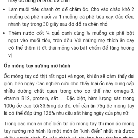
mày ốc bung ra là ốc đã chín.
Làm muối tiêu chanh ớt để chấm ốc. Cho vào chảo khô 2
muỗng cà phê muối và 1 muỗng cà phê tiêu xay, đảo đều,
nhanh tay trong 30 giây sau đó đổ ra chén nhỏ.
Thêm nước cốt ¼ quả canh cùng ½ muỗng cà phê bột
ngọt vào muối tiêu, trộn đều. Với những mẹ thích ăn cay
có thể thêm ít ớt thái mỏng vào bát chấm để tăng hương
vị.
Ốc móng tay nướng mỡ hành
Ốc móng tay có thịt rất ngọt và ngon, khi ăn sẽ cảm thấy dai
giòn, béo ngậy. Các nghiên cứu cho thấy loại ốc này cung cấp
nhiều dưỡng chất quan trọng cho cơ thể như omega-3,
vitamin B12, protein, sắt…. Đặc biệt, hàm lượng sắt trong
100g ốc cao tới 33,6mg do đó, chỉ cần ăn 75g ốc móng tay
là có thể đáp ứng 126% nhu cầu sắt hàng ngày của phụ nữ.
Trong các món ăn chế biến từ ốc móng tay thì món ốc móng
tay nướng mỡ hành là một món ăn “kinh điển” nhất mà được