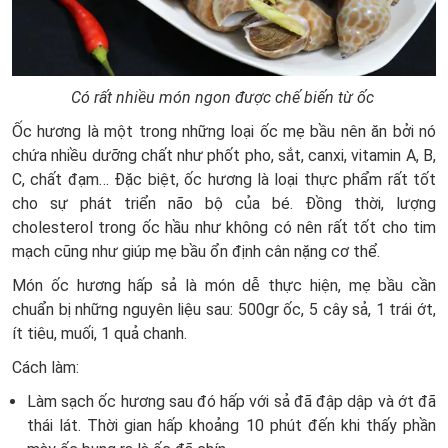
Có rất nhiều món ngon được chế biến từ ốc
Ốc hương là một trong những loại ốc mẹ bầu nên ăn bởi nó
chứa nhiều dưỡng chất như phốt pho, sắt, canxi, vitamin A, B,
C, chất đạm… Đặc biệt, ốc hương là loại thực phẩm rất tốt
cho sự phát triển não bộ của bé. Đồng thời, lượng
cholesterol trong ốc hầu như không có nên rất tốt cho tim
mạch cũng như giúp mẹ bầu ổn định cân nặng cơ thể.
Món ốc hương hấp sả là món dễ thực hiện, mẹ bầu cần
chuẩn bị những nguyên liệu sau: 500gr ốc, 5 cây sả, 1 trái ớt,
ít tiêu, muối, 1 quả chanh.
Cách làm:
Làm sạch ốc hương sau đó hấp với sả đã đập dập và ớt đã
thái lát. Thời gian hấp khoảng 10 phút đến khi thấy phần