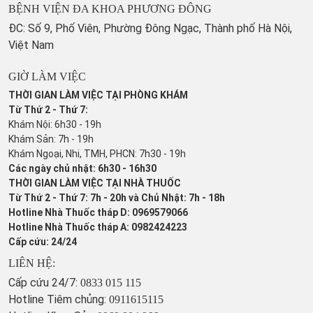
BỆNH VIỆN ĐA KHOA PHƯƠNG ĐÔNG
ĐC: Số 9, Phố Viên, Phường Đông Ngạc, Thành phố Hà Nội,
Việt Nam
GIỜ LÀM VIỆC
THỜI GIAN LÀM VIỆC TẠI PHÒNG KHÁM
Từ Thứ 2 - Thứ 7:
Khám Nội: 6h30 - 19h
Khám Sản: 7h - 19h
Khám Ngoại, Nhi, TMH, PHCN: 7h30 - 19h
Các ngày chủ nhật: 6h30 - 16h30
THỜI GIAN LÀM VIỆC TẠI NHÀ THUỐC
Từ Thứ 2 - Thứ 7: 7h - 20h và Chủ Nhật: 7h - 18h
Hotline Nhà Thuốc tháp D: 0969579066
Hotline Nhà Thuốc tháp A: 0982424223
Cấp cứu: 24/24
LIÊN HỆ:
Cấp cứu 24/7:
0833 015 115
Hotline Tiêm chủng:
0911615115