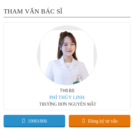
THAM VẤN BÁC SĨ
THS.BS
PHÍ THÙY LINH
TRƯỞNG ĐƠN NGUYÊN MẮT
19001806
Đăng ký tư vấn