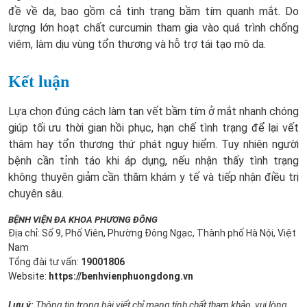
đề về da, bao gồm cả tình trạng bầm tím quanh mắt. Do
lượng lớn hoạt chất curcumin tham gia vào quá trình chống
viêm, làm dịu vùng tổn thương và hỗ trợ tái tạo mô da.
Kết luận
Lựa chọn đúng cách làm tan vết bầm tím ở mắt nhanh chóng
giúp tối ưu thời gian hồi phục, hạn chế tình trạng để lại vết
thâm hay tổn thương thứ phát nguy hiểm. Tuy nhiên người
bệnh cần tỉnh táo khi áp dụng, nếu nhận thấy tình trạng
không thuyên giảm cần thăm khám y tế và tiếp nhận điều trị
chuyên sâu.
BỆNH VIỆN ĐA KHOA PHƯƠNG ĐÔNG
Địa chỉ: Số 9, Phố Viên, Phường Đông Ngạc, Thành phố Hà Nội, Việt
Nam
Tổng đài tư vấn:
19001806
Website:
https://benhvienphuongdong.vn
Lưu ý:
Thông tin trong bài viết chỉ mang tính chất tham khảo, vui lòng