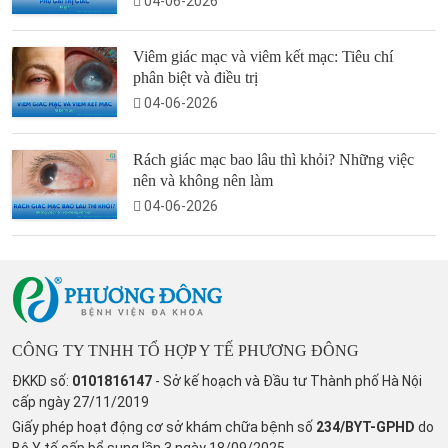
04-06-2026
Viêm giác mạc và viêm kết mạc: Tiêu chí
phân biệt và điều trị
04-06-2026
Rách giác mạc bao lâu thì khỏi? Những việc
nên và không nên làm
04-06-2026
CÔNG TY TNHH TỔ HỢP Y TẾ PHƯƠNG ĐÔNG
ĐKKD số:
0101816147
- Sở kế hoạch và Đầu tư Thành phố Hà Nội
cấp ngày 27/11/2019
Giấy phép hoạt động cơ sở khám chữa bệnh số
234/BYT-GPHD
do
Bộ Y tế cấp bổ sung lần 3 ngày 18/09/2025