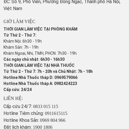
ĐC: Số 9, Phố Viên, Phường Đông Ngạc, Thành phố Hà Nội,
Việt Nam
GIỜ LÀM VIỆC
THỜI GIAN LÀM VIỆC TẠI PHÒNG KHÁM
Từ Thứ 2 - Thứ 7:
Khám Nội: 6h30 - 19h
Khám Sản: 7h - 19h
Khám Ngoại, Nhi, TMH, PHCN: 7h30 - 19h
Các ngày chủ nhật: 6h30 - 16h30
THỜI GIAN LÀM VIỆC TẠI NHÀ THUỐC
Từ Thứ 2 - Thứ 7: 7h - 20h và Chủ Nhật: 7h - 18h
Hotline Nhà Thuốc tháp D: 0969579066
Hotline Nhà Thuốc tháp A: 0982424223
Cấp cứu: 24/24
LIÊN HỆ:
Cấp cứu 24/7:
0833 015 115
Hotline Tiêm chủng:
0911615115
Hotline Khoa Sản:
0969 804 966
Đặt lịch khám:
1900 1806