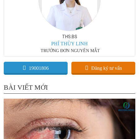
THS.BS
PHÍ THÙY LINH
TRƯỞNG ĐƠN NGUYÊN MẮT
19001806
Đăng ký tư vấn
BÀI VIẾT MỚI