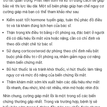
trò rất quan trọng. Phát hiện sớm và xử trí đúng cách sẽ giúp
bảo vệ thị lực lâu dài. Một số biện pháp giúp hạn chế nguy cơ
cường giáp mà bạn có thể tham khảo như sau:
Kiểm soát tốt hormone tuyến giáp, tuân thủ phác đồ điều
trị và tái khám đúng lịch hẹn của bác sĩ.
Thận trọng khi điều trị bằng i-ốt phóng xạ, đặc biệt ở người
đã có dấu hiệu lồi mắt vừa hoặc nặng; cần có chỉ định và
theo dõi chặt chẽ từ bác sĩ.
Sử dụng corticosteroid dự phòng theo chỉ định nếu bắt
buộc phải điều trị i-ốt phóng xạ, nhằm giảm nguy cơ nặng
thêm biến chứng mắt.
Bỏ hút thuốc lá và tránh khói thuốc, vì hút thuốc làm tăng
nguy cơ và mức độ nặng của biến chứng lồi mắt.
Thăm khám mắt sớm khi xuất hiện các dấu hiệu như mắt
lồi nhanh, đau nhức, khô rát nhiều, nhìn mờ hoặc nhìn đôi.
Nhìn chung, cường giáp mắt lồi là một trong số các biến
chứng thường gặp nhất. Trong vài trường hợp, bệnh lý sẽ