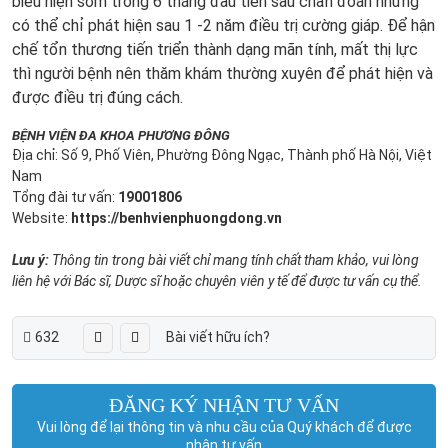
biểu hiện sớm trong 6 tháng đầu tiên sau chẩn đoán nhưng
có thể chỉ phát hiện sau 1 -2 năm điều trị cường giáp. Để hận
chế tổn thương tiến triển thành dạng mãn tính, mất thị lực
thì người bệnh nên thăm khám thường xuyên để phát hiện và
được điều trị đúng cách.
BỆNH VIỆN ĐA KHOA PHƯƠNG ĐÔNG
Địa chỉ: Số 9, Phố Viên, Phường Đông Ngạc, Thành phố Hà Nội, Việt
Nam
Tổng đài tư vấn:
19001806
Website:
https://benhvienphuongdong.vn
Lưu ý:
Thông tin trong bài viết chỉ mang tính chất tham khảo, vui lòng
liên hệ với Bác sĩ, Dược sĩ hoặc chuyên viên y tế để được tư vấn cụ thể.
632
Bài viết hữu ích?
ĐĂNG KÝ NHẬN TƯ VẤN
Vui lòng để lại thông tin và nhu cầu của Quý khách để được
nhận tư vấn