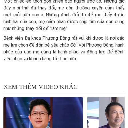
Một chiếc eo thon gọn khiến bao người ước ao. Nhưng giờ
đây mọi thứ đã thay đổi, mẹ còn thường xuyên cảm thấy
mệt mỏi nữa con à. Những đánh đổi đó để mẹ thấy được
hình hài của con, mẹ cảm nhận được nhịp tim của con cũng
như những thay đổi để "làm mẹ"
Bệnh viện Đa khoa Phương Đông rất vui khi được là nơi các
mẹ lựa chọn để đón bé yêu chào đời. Với Phương Đông, hạnh
phúc của các mẹ cũng là hạnh phúc và động lực để Bệnh
viện phục vụ khách hàng tốt hơn nữa.
XEM THÊM VIDEO KHÁC