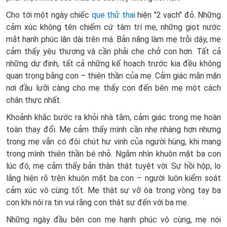
Cho tới một ngày chiếc
que thử thai
hiện "2 vạch" đỏ. Những
cảm xúc không tên chiếm cứ tâm trí mẹ, những giọt nước
mắt hạnh phúc lăn dài trên má. Bản năng làm mẹ trỗi dậy, mẹ
cảm thấy yêu thương và cần phải che chở con hơn. Tất cả
những dự định, tất cả những kế hoạch trước kia đều không
quan trọng bằng con – thiên thần của mẹ. Cảm giác mằn mặn
nơi đầu lưỡi càng cho mẹ thấy con đến bên mẹ một cách
chân thực nhất.
Khoảnh khắc bước ra khỏi nhà tắm, cảm giác trong mẹ hoàn
toàn thay đổi. Mẹ cảm thấy mình cần nhẹ nhàng hơn nhưng
trong mẹ vẫn có đôi chút hư vinh của người hùng, khi mang
trong mình thiên thần bé nhỏ. Ngắm nhìn khuôn mặt ba con
lúc đó, mẹ cảm thấy bản thân thật tuyệt vời. Sự hồi hộp, lo
lắng hiện rõ trên khuôn mặt ba con – người luôn kiểm soát
cảm xúc vô cùng tốt. Mẹ thật sự vỡ òa trong vòng tay ba
con khi nói ra tin vui rằng con thật sự đến với ba mẹ.
Những ngày đầu bên con mẹ hạnh phúc vô cùng, mẹ nói