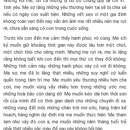
Nhưng với mẹ, tất cả những lý do đó chung quy lại chỉ vì…
tình yêu. Mẹ sợ rằng những yêu thương hiện tại sẽ bị chia sẻ
nếu có ngày con xuất hiện. Những vết sẹo vì một gia đình
không toàn vẹn đến nay vẫn ám ảnh mẹ rất nhiều nên mẹ rụt
rè, chưa sẵn sàng có con trong cuộc sống.
Trước khi con đến mẹ cảm thấy hạnh phúc vô cùng. Mẹ ích
kỷ muốn giữ khoảng thời gian này được lâu hơn một chút,
một chút thôi cho riêng mình. Nhưng mẹ rụt rè, mẹ lo lắng
rằng không biết khi con đến thì mọi thứ có thay đổi không.
Những tình cảm này, những hạnh phúc này có vơi đi không.
Mẹ sợ, mẹ đã lo lắng thật nhiều, những suy nghĩ cứ luẩn
quẩn trong tâm trí mẹ. Mẹ muốn yêu thương nhiều hơn cha
con, mẹ muốn vùng vẫy nhiều hơn trong những ước mơ,
những hoài bão còn dang dở. Mẹ muốn kéo dài hơn thời son
rỗi của mình để có thời gian dành cho những chuyến đi xa.
những vùng đất mới, những chân trời mơ ước, hàng trăm kế
hoạch, hàng nghìn dự định mà mẹ muốn thực hiện. Mẹ tham
lam như vậy đó con à, mẹ muốn những năm tháng tuổi trẻ
phải thật nhiều sắc màu để sau này không hối hận.