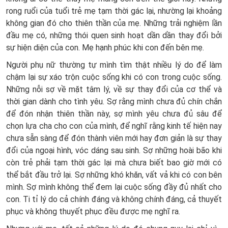
rong ruổi của tuổi trẻ mẹ tạm thời gác lại, nhường lại khoảng
không gian đó cho thiên thần của mẹ. Những trải nghiệm lần
đầu mẹ có, những thói quen sinh hoạt dần dần thay đổi bởi
sự hiện diện của con. Mẹ hạnh phúc khi con đến bên mẹ.
Người phụ nữ thường tự mình tìm thật nhiều lý do để làm
chậm lại sự xáo trộn cuộc sống khi có con trong cuộc sống.
Những nỗi sợ về mặt tâm lý, về sự thay đổi của cơ thể và
thời gian dành cho tình yêu. Sợ rằng mình chưa đủ chín chắn
để đón nhận thiên thần này, sợ mình yêu chưa đủ sâu để
chọn lựa cha cho con của mình, để nghĩ rằng kinh tế hiện nay
chưa sẵn sàng để đón thành viên mới hay đơn giản là sự thay
đổi của ngoại hình, vóc dáng sau sinh. Sợ những hoài bão khi
còn trẻ phải tạm thời gác lại mà chưa biết bao giờ mới có
thể bắt đầu trở lại. Sợ những khó khăn, vất vả khi có con bên
mình. Sợ mình không thể đem lại cuộc sống đầy đủ nhất cho
con. Ti tỉ lý do cả chính đáng và không chính đáng, cả thuyết
phục và không thuyết phục đều được mẹ nghĩ ra.