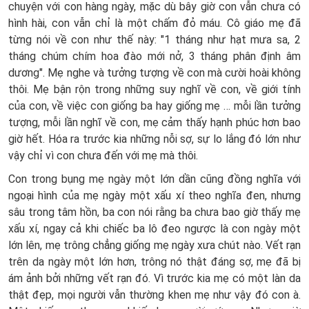
chuyện với con hàng ngày, mặc dù bây giờ con vẫn chưa có
hình hài, con vẫn chỉ là một chấm đỏ máu. Cô giáo mẹ đã
từng nói về con như thế này: "1 tháng như hạt mưa sa, 2
tháng chúm chím hoa đào mới nở, 3 tháng phân định âm
dương". Mẹ nghe và tưởng tượng về con mà cười hoài không
thôi. Mẹ bận rộn trong những suy nghĩ về con, về giới tính
của con, về việc con giống ba hay giống mẹ … mỗi lần tưởng
tượng, mỗi lần nghĩ về con, mẹ cảm thấy hạnh phúc hơn bao
giờ hết. Hóa ra trước kia những nỗi sợ, sự lo lắng đó lớn như
vậy chỉ vì con chưa đến với mẹ mà thôi.
Con trong bụng mẹ ngày một lớn dần cũng đồng nghĩa với
ngoại hình của mẹ ngày một xấu xí theo nghĩa đen, nhưng
sâu trong tâm hồn, ba con nói rằng ba chưa bao giờ thấy mẹ
xấu xí, ngay cả khi chiếc ba lô đeo ngược là con ngày một
lớn lên, mẹ trông chẳng giống mẹ ngày xưa chút nào. Vết rạn
trên da ngày một lớn hơn, trông nó thật đáng sợ, mẹ đã bị
ám ảnh bởi những vết rạn đó. Vì trước kia mẹ có một làn da
thật đẹp, mọi người vẫn thường khen mẹ như vậy đó con à.