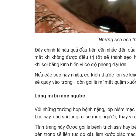
Những sẹo bên tr
Đây chính là hậu quả đầu tiên cần nhắc đến của
mắt khi không được điều trị tốt sẽ thành sẹo
khi soi bằng kính hiển vi có độ phóng đại lớn.
Nếu các sẹo này nhiều, có kích thước lớn sẽ kh
sẽ quay vào trong - còn gọi là mí mặt quặm xuố
Lông mi bị mọc ngược
Với những trường hợp bệnh nặng, lớp niêm mạc 
Lúc này, các sợi lông mi sẽ mọc ngược, thay vì 
Tình trạng này được gọi là bệnh trichiasis hay
bên trong sẽ liên tục cọ xát, làm xước giác mạc