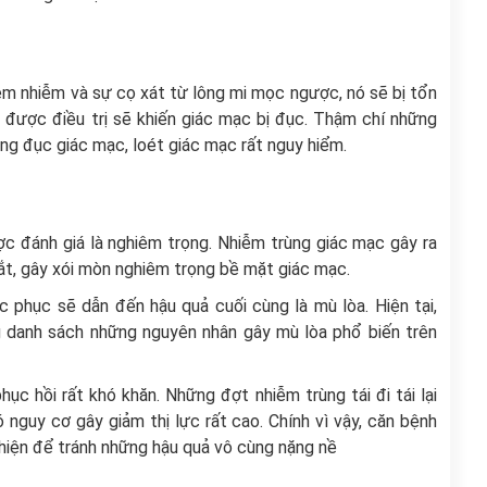
viêm nhiễm và sự cọ xát từ lông mi mọc ngược, nó sẽ bị tổn
 được điều trị sẽ khiến giác mạc bị đục. Thậm chí những
ạng đục giác mạc, loét giác mạc rất nguy hiểm.
c đánh giá là nghiêm trọng. Nhiễm trùng giác mạc gây ra
ắt, gây xói mòn nghiêm trọng bề mặt giác mạc.
c phục sẽ dẫn đến hậu quả cuối cùng là mù lòa. Hiện tại,
 danh sách những nguyên nhân gây mù lòa phổ biến trên
hục hồi rất khó khăn. Những đợt nhiễm trùng tái đi tái lại
nguy cơ gây giảm thị lực rất cao. Chính vì vậy, căn bệnh
 hiện để tránh những hậu quả vô cùng nặng nề