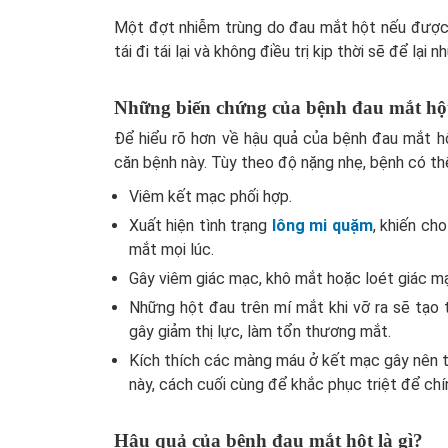
Một đợt nhiễm trùng do đau mắt hột nếu được 
tái đi tái lại và không điều trị kịp thời sẽ để lại
Những biến chứng của bệnh đau mắt hộ
Để hiểu rõ hơn về hậu quả của bệnh đau mắt 
căn bệnh này. Tùy theo độ nặng nhẹ, bệnh có thể
Viêm kết mạc phối hợp.
Xuất hiện tình trạng
lông mi quặm
, khiến ch
mắt mọi lúc.
Gây viêm giác mạc, khô mắt hoặc loét giác m
Những hột đau trên mí mắt khi vỡ ra sẽ tạo
gây giảm thị lực, làm tổn thương mắt.
Kích thích các màng máu ở kết mạc gây nên tình
này, cách cuối cùng để khắc phục triệt để chín
Hậu quả của bệnh đau mắt hột là gì?