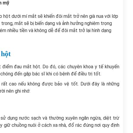
m mỹ
 hột dưới mí mắt sẽ khiến đôi mắt trở nên già nua với lớp
o trong, mắt sẽ bị biến dạng và ảnh hưởng nghiêm trọng
kém nhiều tiền và không dễ để đôi mắt trở lại hình dạng
 hột
dứt điểm đau mắt hột. Do đó, các chuyên khoa y tế khuyến
hóng đến gặp bác sĩ khi có bệnh để điều trị tốt.
 rất cao nếu không được bảo vệ tốt. Dưới đây là những
ời nên ghi nhớ:
 sử dụng nước sạch và thường xuyên ngăn ngừa, diệt trừ
y giữ chuồng nuôi ở cách xa nhà, đổ rác đúng nơi quy định