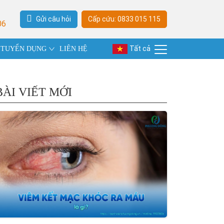
Gửi câu hỏi
Cấp cứu: 0833 015 115
06
Tất cả
TUYỂN DỤNG
LIÊN HỆ
BÀI VIẾT MỚI