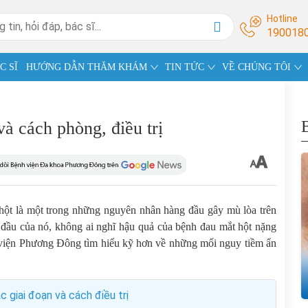
Hotline
190018
C SĨ
HƯỚNG DẪN THĂM KHÁM
TIN TỨC
VỀ CHÚNG TÔI
à cách phòng, điều trị
hột là một trong những nguyên nhân hàng đầu gây mù lòa trên
 đầu của nó, không ai nghĩ
hậu quả của bệnh đau mắt hột
nặng
 viện Phương Đông tìm hiểu kỹ hơn về những mối nguy tiềm ẩn
 giai đoạn và cách điều trị