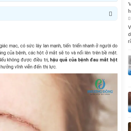
V
h
V
d
r
iác mạc, có sức lây lan mạnh, tiến triển nhanh ở người do
ặng của bệnh, các hột ở mắt sẽ to và nổi lên trên bề mặt.
Nếu không được điều trị,
hậu quả của bệnh đau mắt hột
 hưởng vĩnh viễn đến thị lực.