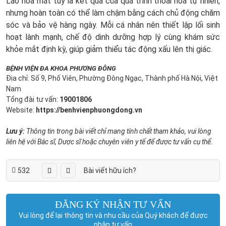
Lão hóa mắt tuy là kết quả của quá trình thoái hóa tự nhiên,
nhưng hoàn toàn có thể làm chậm bằng cách chủ động chăm
sóc và bảo vệ hàng ngày. Mỗi cá nhân nên thiết lập lối sinh
hoạt lành mạnh, chế độ dinh dưỡng hợp lý cùng khám sức
khỏe mắt định kỳ, giúp giảm thiểu tác động xấu lên thị giác.
BỆNH VIỆN ĐA KHOA PHƯƠNG ĐÔNG
Địa chỉ: Số 9, Phố Viên, Phường Đông Ngạc, Thành phố Hà Nội, Việt
Nam
Tổng đài tư vấn:
19001806
Website:
https://benhvienphuongdong.vn
Lưu ý:
Thông tin trong bài viết chỉ mang tính chất tham khảo, vui lòng
liên hệ với Bác sĩ, Dược sĩ hoặc chuyên viên y tế để được tư vấn cụ thể.
532
Bài viết hữu ích?
ĐĂNG KÝ NHẬN TƯ VẤN
Vui lòng để lại thông tin và nhu cầu của Quý khách để được
nhận tư vấn