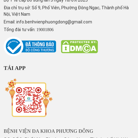
Bộ Y tế cấp bổ sung lần 3 ngày 18/09/2025
Địa chỉ trụ sở: Số 9, Phố Viên, Phường Đông Ngạc, Thành phố Hà
Nội, Việt Nam
Email:
info.benhvienphuongdong@gmail.com
Tổng đài tư vấn:
19001806
TẢI APP
BỆNH VIỆN ĐA KHOA PHƯƠNG ĐÔNG