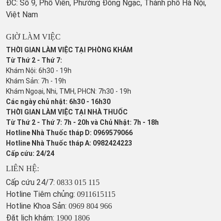
ĐC: Số 9, Phố Viên, Phường Đông Ngạc, Thành phố Hà Nội,
Việt Nam
GIỜ LÀM VIỆC
THỜI GIAN LÀM VIỆC TẠI PHÒNG KHÁM
Từ Thứ 2 - Thứ 7:
Khám Nội: 6h30 - 19h
Khám Sản: 7h - 19h
Khám Ngoại, Nhi, TMH, PHCN: 7h30 - 19h
Các ngày chủ nhật: 6h30 - 16h30
THỜI GIAN LÀM VIỆC TẠI NHÀ THUỐC
Từ Thứ 2 - Thứ 7: 7h - 20h và Chủ Nhật: 7h - 18h
Hotline Nhà Thuốc tháp D: 0969579066
Hotline Nhà Thuốc tháp A: 0982424223
Cấp cứu: 24/24
LIÊN HỆ:
Cấp cứu 24/7:
0833 015 115
Hotline Tiêm chủng:
0911615115
Hotline Khoa Sản:
0969 804 966
Đặt lịch khám:
1900 1806