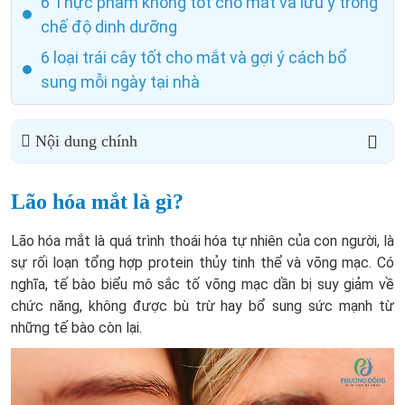
6 Thực phẩm không tốt cho mắt và lưu ý trong
chế độ dinh dưỡng
6 loại trái cây tốt cho mắt và gợi ý cách bổ
sung mỗi ngày tại nhà
Nội dung chính
Lão hóa mắt là gì?
Lão hóa mắt là quá trình thoái hóa tự nhiên của con người, là
sự rối loạn tổng hợp protein thủy tinh thể và võng mạc. Có
nghĩa, tế bào biểu mô sắc tố võng mạc dần bị suy giảm về
chức năng, không được bù trừ hay bổ sung sức mạnh từ
những tế bào còn lại.