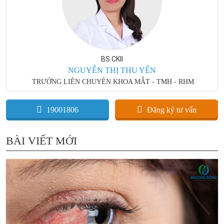
BS.CKII
NGUYỄN THỊ THU YẾN
TRƯỞNG LIÊN CHUYÊN KHOA MẮT - TMH - RHM
19001806
Đăng ký tư vấn
BÀI VIẾT MỚI