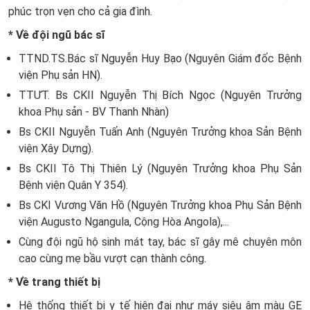
phúc trọn vẹn cho cả gia đình.
* Về đội ngũ bác sĩ
TTND.TS.Bác sĩ Nguyễn Huy Bạo (Nguyên Giám đốc Bệnh
viện Phụ sản HN).
TTƯT. Bs CKII Nguyễn Thị Bích Ngọc (Nguyên Trưởng
khoa Phụ sản - BV Thanh Nhàn)
Bs CKII Nguyễn Tuấn Anh (Nguyên Trưởng khoa Sản Bệnh
viện Xây Dựng).
Bs CKII Tô Thị Thiên Lý (Nguyên Trưởng khoa Phụ Sản
Bệnh viện Quân Y 354).
Bs CKI Vương Văn Hồ (Nguyên Trưởng khoa Phụ Sản Bệnh
viện Augusto Ngangula, Cộng Hòa Angola),...
Cùng đội ngũ hộ sinh mát tay, bác sĩ gây mê chuyên môn
cao cùng mẹ bầu vượt cạn thành công.
* Về trang thiết bị
Hệ thống thiết bị y tế hiện đại như máy siêu âm màu GE