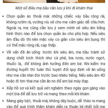
Một số điều mẹ bầu cần lưu ý khi đi khám thai
Chọn quần áo thoải mái: những chiếc váy bầu rộng rãi,
không rườm rà, vướng víu sẽ cho mẹ cảm giác dễ chịu hơn.
Ngoài ra, mẹ cũng cần lưu ý xem mình sẽ siêu âm bằng
hình thức nào để lựa chọn quần áo cho phù hợp. Nếu siêu
âm đầu dò thì nên mặc váy co giãn còn siêu âm bụng thì
có thể mặc rộng rãi, cạp thấp.
Về vấn đề ăn uống: trước khi siêu âm, mẹ bầu tránh sử
dụng chất kích thích như cà phê, bia rượu, nước ngọt,
thuốc lá,.. để không ảnh hưởng đến em bé. Khi kiểm tra
đường huyết thì tuân thủ tuyệt đối quy định về ăn uống
như mẹ cần nhịn đói trước bao nhiêu tiếng. Nếu siêu âm 4D
hoặc đi tim thai mẹ cần ăn no để em bé máy đạp.
Xếp hồ sơ và kết quả xét nghiệm theo ngày gọn gàng vào
một bìa để dễ lưu trữ và mang theo mỗi khi khám.
Mang giày bệt, thoải mái, không dây buộc, dễ tháo ra mang
vào để quá trình thăm khám diễn ra thuận lợi nhất bởi mẹ