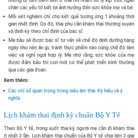
những dị tẩm bẩm sinh ở thai nhi nhằm xử lý kịp thời, ngăn
chặn các yếu tố bất lợi ảnh hưởng đến sức khỏe mẹ và bé.
Mỗi xét nghiệm chỉ cho kết quả tương ứng 1 khoảng thời
gian nhất định. Do đó, thai phụ cần khám thai thường xuyên
và định kỳ theo chỉ định của bác sĩ.
Mẹ bầu sẽ được bác sĩ tư vấn về chế độ dinh dưỡng hàng
ngày như nên ăn gì, tránh thực phẩm nào cùng chế độ làm
việc và nghỉ ngơi hợp lý. Mẹ nhớ rằng, sức khỏe của mẹ
được đảm bảo thì con mới có thể phát triển bình thường
qua các giai đoạn.
Xem thêm:
Các chỉ số quan trọng trong siêu âm thai: Ký hiệu và ý
nghĩa
Lịch khám thai định kỳ chuẩn Bộ Y Tế
Theo Bộ Y tế, trong suốt thai kỳ, người mẹ cần đi khám thai
ít nhất 3 lần. Lịch khám thai chuẩn của Bộ Y tế chia làm 3 giai