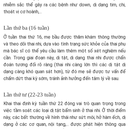
nhiễm sắc thể gây ra các bệnh như down, dị dạng tim, chi,
thoát vị cơ hoành,...
Lần thứ ba (16 tuần)
Ở tuần thai thứ 16, mẹ bầu được thăm khám thông thường
và theo dõi thai nhi, dựa vào tình trạng sức khỏe của thai phụ
mà bác sĩ có thể yêu cầu làm thêm một số xét nghiệm nếu
cần. Trong giai đoạn này, dị tật, dị dạng thai nhi được chẩn
đoán tương đối rõ ràng (thai nhi càng lớn thì các dị tật dị
dạng càng khó quan sát hơn), từ đó mẹ sẽ được tư vấn để
chấm dứt thai kỳ sớm, tránh ảnh hưởng đến tâm lý về sau.
Lần thứ tư (22-23 tuần)
Khai thai định kỳ tuần thứ 22 đóng vai trò quan trọng trong
việc tầm soát các loại dị tật bẩm sinh ở thai nhi. Ở thời điểm
này, các bất thường về hình thái như sứt môi, hở hàm ếch, dị
dạng ở các cơ quan, nội tạng,... được phát hiện thông qua