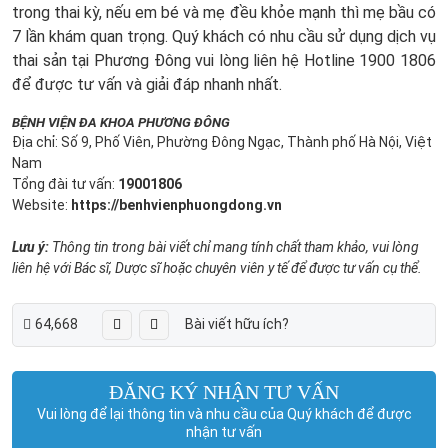
trong thai kỳ, nếu em bé và mẹ đều khỏe mạnh thì mẹ bầu có
7 lần khám quan trọng. Quý khách có nhu cầu sử dụng dịch vụ
thai sản tại Phương Đông vui lòng liên hệ Hotline 1900 1806
để được tư vấn và giải đáp nhanh nhất.
BỆNH VIỆN ĐA KHOA PHƯƠNG ĐÔNG
Địa chỉ: Số 9, Phố Viên, Phường Đông Ngạc, Thành phố Hà Nội, Việt
Nam
Tổng đài tư vấn:
19001806
Website:
https://benhvienphuongdong.vn
Lưu ý:
Thông tin trong bài viết chỉ mang tính chất tham khảo, vui lòng
liên hệ với Bác sĩ, Dược sĩ hoặc chuyên viên y tế để được tư vấn cụ thể.
64,668
Bài viết hữu ích?
ĐĂNG KÝ NHẬN TƯ VẤN
Vui lòng để lại thông tin và nhu cầu của Quý khách để được
nhận tư vấn