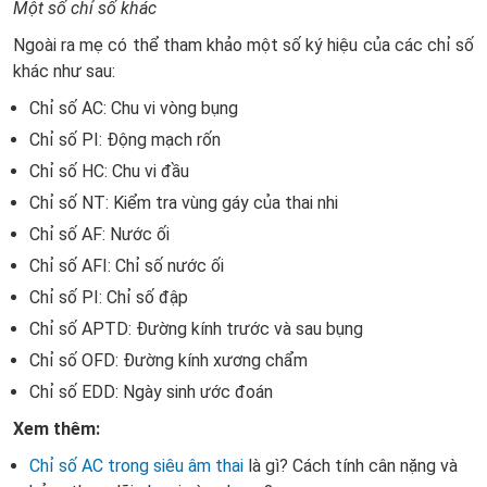
Một số chỉ số khác
Ngoài ra mẹ có thể tham khảo một số ký hiệu của các chỉ số
khác như sau:
Chỉ số AC: Chu vi vòng bụng
Chỉ số PI: Động mạch rốn
Chỉ số HC: Chu vi đầu
Chỉ số NT: Kiểm tra vùng gáy của thai nhi
Chỉ số AF: Nước ối
Chỉ số AFI: Chỉ số nước ối
Chỉ số PI: Chỉ số đập
Chỉ số APTD: Đường kính trước và sau bụng
Chỉ số OFD: Đường kính xương chẩm
Chỉ số EDD: Ngày sinh ước đoán
Xem thêm:
Chỉ số AC trong siêu âm thai
là gì? Cách tính cân nặng và