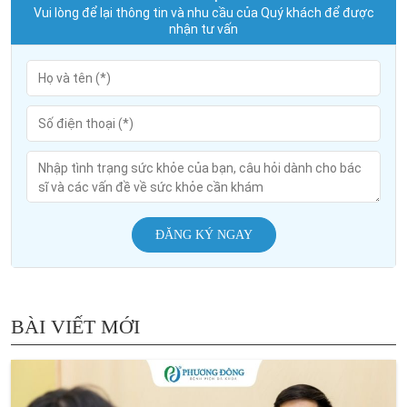
Vui lòng để lại thông tin và nhu cầu của Quý khách để được
nhận tư vấn
ĐĂNG KÝ NGAY
BÀI VIẾT MỚI