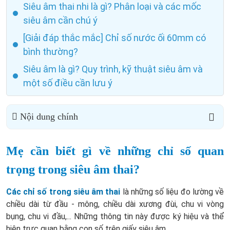
Siêu âm thai nhi là gì? Phân loại và các mốc
siêu âm cần chú ý
[Giải đáp thắc mắc] Chỉ số nước ối 60mm có
bình thường?
Siêu âm là gì? Quy trình, kỹ thuật siêu âm và
một số điều cần lưu ý
Nội dung chính
Mẹ cần biết gì về những chỉ số quan
trọng trong siêu âm thai?
Các chỉ số trong siêu âm thai
là những số liệu đo lường về
chiều dài từ đầu - mông, chiều dài xương đùi, chu vi vòng
bụng, chu vi đầu,... Những thông tin này được ký hiệu và thể
hiện trực quan bằng con số trên giấy siêu âm.