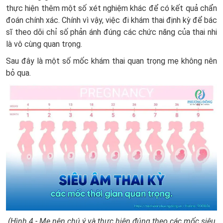
thực hiện thêm một số xét nghiệm khác để có kết quả chẩn
đoán chính xác. Chính vì vậy, việc đi khám thai định kỳ để bác
sĩ theo dõi chỉ số phản ánh đúng các chức năng của thai nhi
là vô cùng quan trọng.
Sau đây là một số mốc khám thai quan trọng mẹ không nên
bỏ qua.
(Hình 4 - Mẹ nên chú ý và thực hiện đúng theo các mốc siêu