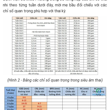
nhi theo từng tuần dưới đây, mời mẹ bầu đối chiếu với các
chỉ số quan trọng phù hợp với thai kỳ.
(Hình 2 - Bảng các chỉ số quan trọng trong siêu âm thai)