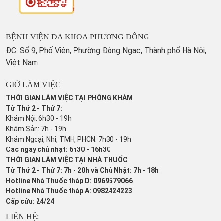
BỆNH VIỆN ĐA KHOA PHƯƠNG ĐÔNG
ĐC: Số 9, Phố Viên, Phường Đông Ngạc, Thành phố Hà Nội,
Việt Nam
GIỜ LÀM VIỆC
THỜI GIAN LÀM VIỆC TẠI PHÒNG KHÁM
Từ Thứ 2 - Thứ 7:
Khám Nội: 6h30 - 19h
Khám Sản: 7h - 19h
Khám Ngoại, Nhi, TMH, PHCN: 7h30 - 19h
Các ngày chủ nhật: 6h30 - 16h30
THỜI GIAN LÀM VIỆC TẠI NHÀ THUỐC
Từ Thứ 2 - Thứ 7: 7h - 20h và Chủ Nhật: 7h - 18h
Hotline Nhà Thuốc tháp D: 0969579066
Hotline Nhà Thuốc tháp A: 0982424223
Cấp cứu: 24/24
LIÊN HỆ: