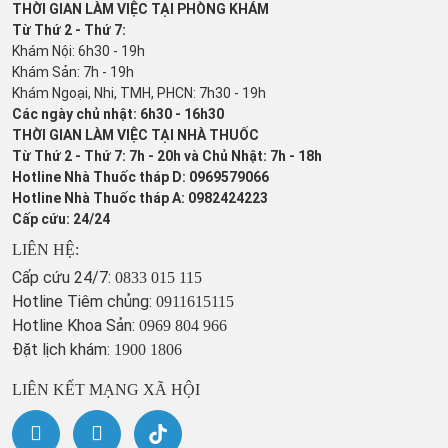
THỜI GIAN LÀM VIỆC TẠI PHÒNG KHÁM
Từ Thứ 2 - Thứ 7:
Khám Nội: 6h30 - 19h
Khám Sản: 7h - 19h
Khám Ngoại, Nhi, TMH, PHCN: 7h30 - 19h
Các ngày chủ nhật: 6h30 - 16h30
THỜI GIAN LÀM VIỆC TẠI NHÀ THUỐC
Từ Thứ 2 - Thứ 7: 7h - 20h và Chủ Nhật: 7h - 18h
Hotline Nhà Thuốc tháp D: 0969579066
Hotline Nhà Thuốc tháp A: 0982424223
Cấp cứu: 24/24
LIÊN HỆ:
Cấp cứu 24/7:
0833 015 115
Hotline Tiêm chủng:
0911615115
Hotline Khoa Sản:
0969 804 966
Đặt lịch khám:
1900 1806
LIÊN KẾT MẠNG XÃ HỘI