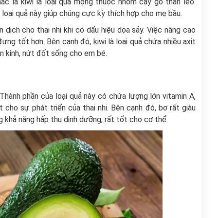
ác là kiwi là loại quả mọng thuộc nhóm cây gỗ thân leo.
 loại quả này giúp chúng cực kỳ thích hợp cho mẹ bầu.
 dịch cho thai nhi khi có dấu hiệu dọa sảy. Việc nâng cao
ng tốt hơn. Bên cạnh đó, kiwi là loại quả chứa nhiều axit
ần kinh, nứt đốt sống cho em bé.
 Thành phần của loại quả này có chứa lượng lớn vitamin A,
t cho sự phát triển của thai nhi. Bên cạnh đó, bơ rất giàu
 khả năng hấp thu dinh dưỡng, rất tốt cho cơ thể.