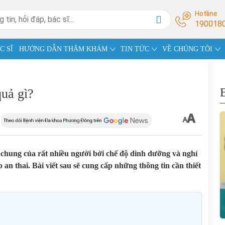
Hotline
190018
C SĨ
HƯỚNG DẪN THĂM KHÁM
TIN TỨC
VỀ CHÚNG TÔI
quả gì?
c chung của rất nhiều người bởi chế độ dinh dưỡng và nghỉ
p an thai. Bài viết sau sẽ cung cấp những thông tin cần thiết