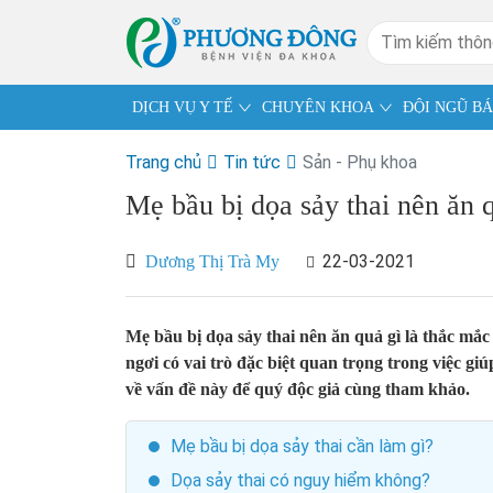
DỊCH VỤ Y TẾ
CHUYÊN KHOA
ĐỘI NGŨ BÁ
Trang chủ
Tin tức
Sản - Phụ khoa
Mẹ bầu bị dọa sảy thai nên ăn 
22-03-2021
Dương Thị Trà My
Mẹ bầu bị dọa sảy thai nên ăn quả gì là thắc mắ
ngơi có vai trò đặc biệt quan trọng trong việc giú
về vấn đề này để quý độc giả cùng tham khảo.
Mẹ bầu bị dọa sảy thai cần làm gì?
Dọa sảy thai có nguy hiểm không?