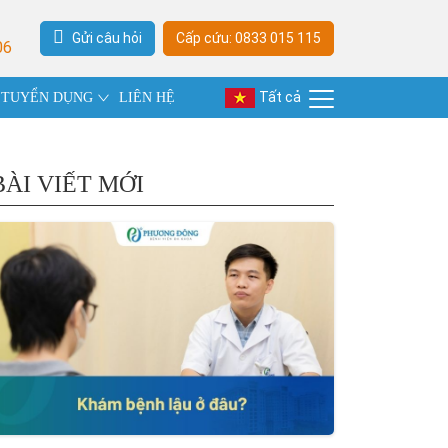
Gửi câu hỏi
Cấp cứu: 0833 015 115
06
Tất cả
TUYỂN DỤNG
LIÊN HỆ
BÀI VIẾT MỚI