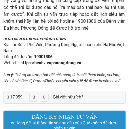
Hy vọng với những thông tin cung cấp trong bài viết, chị em
có thể trả lời được câu hỏi “ra máu báo thai bao lâu thì siêu
âm được”. Khi cần tư vấn trực tiếp hoặc đặt lịch siêu âm,
khám thai hãy liên hệ tới số hotline 19001806 của Bệnh viện
Đa khoa Phương Đông để được hỗ trợ nhé.
BỆNH VIỆN ĐA KHOA PHƯƠNG ĐÔNG
Địa chỉ: Số 9, Phố Viên, Phường Đông Ngạc, Thành phố Hà Nội, Việt
Nam
Tổng đài tư vấn:
19001806
Website:
https://benhvienphuongdong.vn
Lưu ý:
Thông tin trong bài viết chỉ mang tính chất tham khảo, vui lòng
liên hệ với Bác sĩ, Dược sĩ hoặc chuyên viên y tế để được tư vấn cụ thể.
17,959
Bài viết hữu ích?
ĐĂNG KÝ NHẬN TƯ VẤN
Vui lòng để lại thông tin và nhu cầu của Quý khách để được
nhận tư vấn