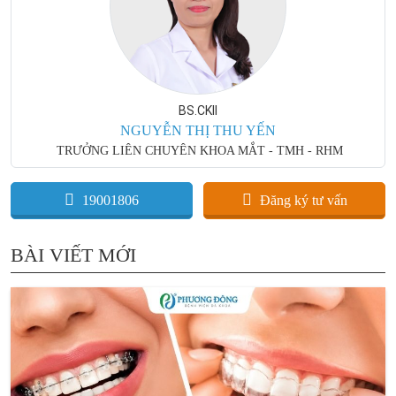
BS.CKII
NGUYỄN THỊ THU YẾN
TRƯỞNG LIÊN CHUYÊN KHOA MẮT - TMH - RHM
19001806
Đăng ký tư vấn
BÀI VIẾT MỚI