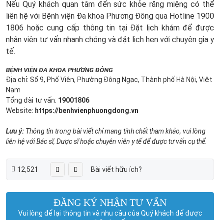
Nếu Quý khách quan tâm đến sức khỏe răng miệng có thể
liên hệ với Bệnh viện Đa khoa Phương Đông qua Hotline 1900
1806 hoặc cung cấp thông tin tại Đặt lịch khám để được
nhân viên tư vấn nhanh chóng và đặt lịch hẹn với chuyên gia y
tế.
BỆNH VIỆN ĐA KHOA PHƯƠNG ĐÔNG
Địa chỉ: Số 9, Phố Viên, Phường Đông Ngạc, Thành phố Hà Nội, Việt
Nam
Tổng đài tư vấn:
19001806
Website:
https://benhvienphuongdong.vn
Lưu ý:
Thông tin trong bài viết chỉ mang tính chất tham khảo, vui lòng
liên hệ với Bác sĩ, Dược sĩ hoặc chuyên viên y tế để được tư vấn cụ thể.
12,521
Bài viết hữu ích?
ĐĂNG KÝ NHẬN TƯ VẤN
Vui lòng để lại thông tin và nhu cầu của Quý khách để được