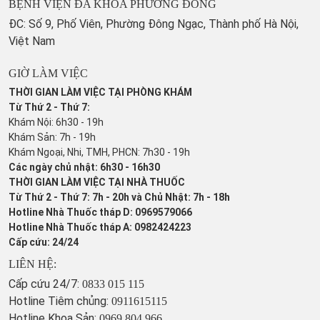
BỆNH VIỆN ĐA KHOA PHƯƠNG ĐÔNG
ĐC: Số 9, Phố Viên, Phường Đông Ngạc, Thành phố Hà Nội,
Việt Nam
GIỜ LÀM VIỆC
THỜI GIAN LÀM VIỆC TẠI PHÒNG KHÁM
Từ Thứ 2 - Thứ 7:
Khám Nội: 6h30 - 19h
Khám Sản: 7h - 19h
Khám Ngoại, Nhi, TMH, PHCN: 7h30 - 19h
Các ngày chủ nhật: 6h30 - 16h30
THỜI GIAN LÀM VIỆC TẠI NHÀ THUỐC
Từ Thứ 2 - Thứ 7: 7h - 20h và Chủ Nhật: 7h - 18h
Hotline Nhà Thuốc tháp D: 0969579066
Hotline Nhà Thuốc tháp A: 0982424223
Cấp cứu: 24/24
LIÊN HỆ:
Cấp cứu 24/7:
0833 015 115
Hotline Tiêm chủng:
0911615115
Hotline Khoa Sản:
0969 804 966