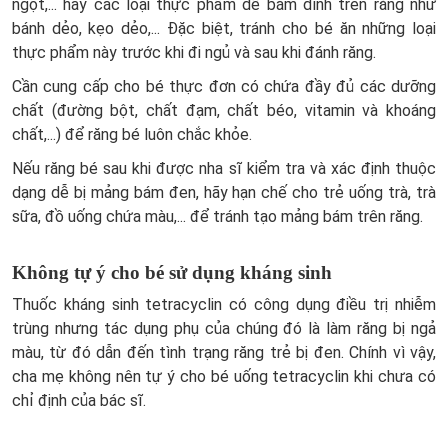
ngọt,... hay các loại thực phẩm dễ bám dính trên răng như
bánh dẻo, kẹo dẻo,... Đặc biệt, tránh cho bé ăn những loại
thực phẩm này trước khi đi ngủ và sau khi đánh răng.
Cần cung cấp cho bé thực đơn có chứa đầy đủ các dưỡng
chất (đường bột, chất đạm, chất béo, vitamin và khoáng
chất,...) để răng bé luôn chắc khỏe.
Nếu răng bé sau khi được nha sĩ kiểm tra và xác định thuộc
dạng dễ bị mảng bám đen, hãy hạn chế cho trẻ uống trà, trà
sữa, đồ uống chứa màu,... để tránh tạo mảng bám trên răng.
Không tự ý cho bé sử dụng kháng sinh
Thuốc kháng sinh tetracyclin có công dụng điều trị nhiễm
trùng nhưng tác dụng phụ của chúng đó là làm răng bị ngả
màu, từ đó dẫn đến tình trạng răng trẻ bị đen. Chính vì vậy,
cha mẹ không nên tự ý cho bé uống tetracyclin khi chưa có
chỉ định của bác sĩ.