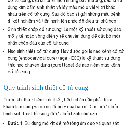
cổ tử cung, sau khi phát hiện những bất thường, bác sĩ sử
dụng kìm bấm sinh thiết và lấy mẫu mô ở vài vị trí khác
nhau trên cổ tử cung. Sau đó bác sĩ gửi những mẫu bệnh
đi xét nghiệm và tiến hành lên phác đồ điều trị phù hợp
Sinh thiết chóp cổ tử cung: Là một kỹ thuật sử dụng dao
mổ y tế hoặc vòng điện y tế chuyên dụng để cắt bỏ một
phần chóp đầu của cổ tử cung
Nạo sinh thiết cổ tử cung: Hay được gọi là nạo kênh cổ tử
cung (
endocervical curettage - ECC) là kỹ thuật sử dụng
thìa nào chuyên dụng (curettage) để nạo niêm mạc kênh
cổ tử cung
Quy trình sinh thiết cổ tử cung
Trước khi thực hiện sinh thiết, bệnh nhân cần phải được
khám lâm sàng và có sự đồng ý của bác sĩ. Các bước tiến
hành sinh thiết tử cung được tiến hành như sau:
Bước 1
: Sử dụng mỏ vịt để mở rộng âm đạo và quan sát