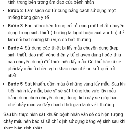
tình trạng bên trong âm đạo của bệnh nhân
Bước 2
: Làm sạch cơ tử cung bằng cách sử dụng một
miếng bông gòn y tế
Bước 3
: Bác sĩ bôi bên trong cổ tử cung một chất chuyên
dụng trong sinh thiết (thường là lugol hoặc axit acetic) để
làm nổi bật những khu vực có bất thường
Bước 4
: Sử dụng các thiết bị lấy mẫu chuyên dụng (kẹp
sinh thiết, dao mổ, vòng điện y tế chuyên dụng hoặc thìa
nạo chuyên dụng) để thực hiện lấy mẫu. Có thể bác sĩ sẽ
phải lấy mẫu ở nhiều vị trí khác nhau để có kết quả tốt
nhất
Bước 5
: Sát khuẩn, cầm máu ở những vùng lấy mẫu. Sau khi
tiến hành lấy mẫu, bác sĩ sẽ sát trùng khu vực lấy mẫu
bằng dung dịch chuyên dụng, dung dịch này sẽ giúp hạn
chế chảy máu và đẩy nhanh thời gian lành vết thương
Sau khi thực hiện sát khuẩn bệnh nhân vẫn sẽ có hiện tượng
chảy máu nên bác sĩ sẽ chỉ định sử dụng băng vệ sinh sau khi
thực hiện sinh thiết.