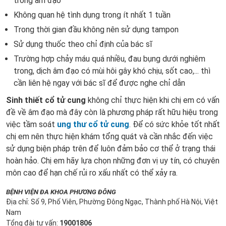
trong âm đạo
Không quan hệ tình dụng trong ít nhất 1 tuần
Trong thời gian đầu không nên sử dụng tampon
Sử dụng thuốc theo chỉ định của bác sĩ
Trường hợp chảy máu quá nhiều, đau bụng dưới nghiêm
trong, dịch âm đạo có mùi hôi gây khó chịu, sốt cao,... thì
cần liên hệ ngay với bác sĩ để được nghe chỉ dẫn
Sinh thiết cổ tử cung
không chỉ thực hiện khi chị em có vấn
đề về âm đạo mà đây còn là phương pháp rất hữu hiệu trong
việc tầm soát
ung thư cổ tử cung
. Để có sức khỏe tốt nhất
chị em nên thực hiện khám tổng quát và cần nhắc đến việc
sử dụng biện pháp trên để luôn đảm bảo cơ thể ở trạng thái
hoàn hảo. Chị em hãy lựa chọn những đơn vị uy tín, có chuyên
môn cao để hạn chế rủi ro xấu nhất có thể xảy ra.
BỆNH VIỆN ĐA KHOA PHƯƠNG ĐÔNG
Địa chỉ: Số 9, Phố Viên, Phường Đông Ngạc, Thành phố Hà Nội, Việt
Nam
Tổng đài tư vấn:
19001806