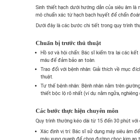
Sinh thiết hạch dưới hướng dẫn của siêu âm là 
mô chuẩn xác từ hạch bạch huyết để chẩn đoán bả
Dưới đây là các bước chi tiết trong quy trình th
Chuẩn bị trước thủ thuật
Hồ sơ và hội chẩn:
Bác sĩ kiểm tra lại các kế
máu để đảm bảo an toàn.
Trao đổi với bệnh nhân:
Giải thích về mục đíc
thuật.
Tư thế bệnh nhân:
Bệnh nhân nằm trên giường 
thiết bộc lộ rõ nhất (ví dụ: nằm ngửa, nghiêng
Các bước thực hiện chuyên môn
Quy trình thường kéo dài từ 15 đến 30 phút với 
Xác định vị trí:
Bác sĩ sử dụng máy siêu âm để q
máu xung quanh để chọn đường chọc kim an t