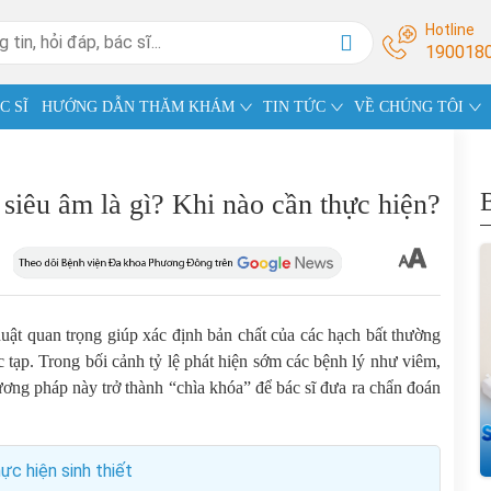
Hotline
190018
C SĨ
HƯỚNG DẪN THĂM KHÁM
TIN TỨC
VỀ CHÚNG TÔI
 siêu âm là gì? Khi nào cần thực hiện?
huật quan trọng giúp xác định bản chất của các hạch bất thường
 tạp. Trong bối cảnh tỷ lệ phát hiện sớm các bệnh lý như viêm,
ơng pháp này trở thành “chìa khóa” để bác sĩ đưa ra chẩn đoán
ực hiện sinh thiết