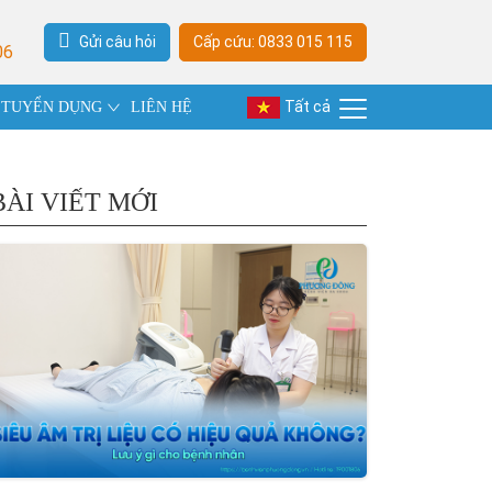
Gửi câu hỏi
Cấp cứu: 0833 015 115
06
Tất cả
TUYỂN DỤNG
LIÊN HỆ
BÀI VIẾT MỚI