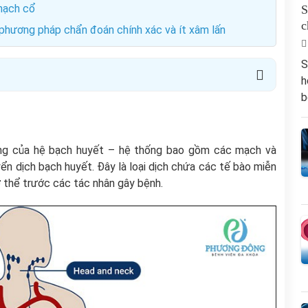
 hạch cổ
S
c
 phương pháp chẩn đoán chính xác và ít xâm lấn
S
h
b
ng của hệ bạch huyết – hệ thống bao gồm các mạch và
ển dịch bạch huyết. Đây là loại dịch chứa các tế bào miễn
cơ thể trước các tác nhân gây bệnh.