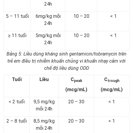
24h
5 – 11 tuổi
6mg/kg mỗi
10 – 20
< 1
24h
≥ 11 tuổi
5mg/kg mỗi
10 – 20
< 1
24h
Bảng 5: Liều dùng kháng sinh gentamicin/tobramycin trên
trẻ em điều trị nhiễm khuẩn chủng vi khuẩn nhạy cảm với
chế độ liều dùng ODD
Tuổi
Liều
C
C
peak
trough
(mcg/mL)
(mcg/mL)
< 2 tuổi
9,5 mg/kg
20 – 30
< 1
mỗi 24h
2 – 8 tuổi
8,5 mg/kg
20 – 30
< 1
mỗi 24h