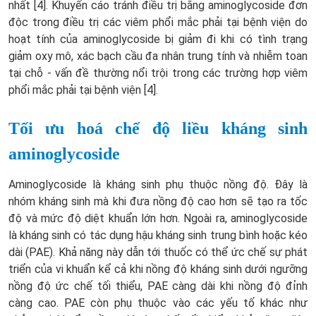
nhất [4]. Khuyến cáo tránh điều trị bằng aminoglycoside đơn
độc trong điều trị các viêm phổi mắc phải tại bệnh viện do
hoạt tính của aminoglycoside bị giảm đi khi có tình trạng
giảm oxy mô, xác bạch cầu đa nhân trung tính và nhiễm toan
tại chỗ - vấn đề thường nổi trội trong các trường hợp viêm
phổi mắc phải tại bệnh viện [4].
Tối ưu hoá chế độ liều kháng sinh
aminoglycoside
Aminoglycoside là kháng sinh phụ thuộc nồng độ. Đây là
nhóm kháng sinh mà khi đưa nồng độ cao hơn sẽ tạo ra tốc
độ và mức độ diệt khuẩn lớn hơn. Ngoài ra, aminoglycoside
là kháng sinh có tác dụng hậu kháng sinh trung bình hoặc kéo
dài (PAE). Khả năng này dẫn tới thuốc có thể ức chế sự phát
triển của vi khuẩn kể cả khi nồng độ kháng sinh dưới ngưỡng
nồng độ ức chế tối thiểu, PAE càng dài khi nồng độ đỉnh
càng cao. PAE còn phụ thuộc vào các yếu tố khác như