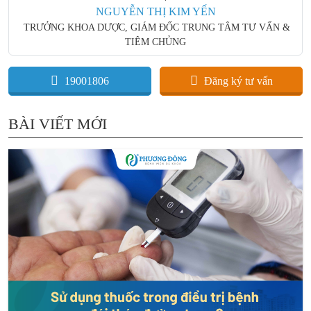
NGUYỄN THỊ KIM YẾN
TRƯỞNG KHOA DƯỢC, GIÁM ĐỐC TRUNG TÂM TƯ VẤN &
TIÊM CHỦNG
19001806
Đăng ký tư vấn
BÀI VIẾT MỚI