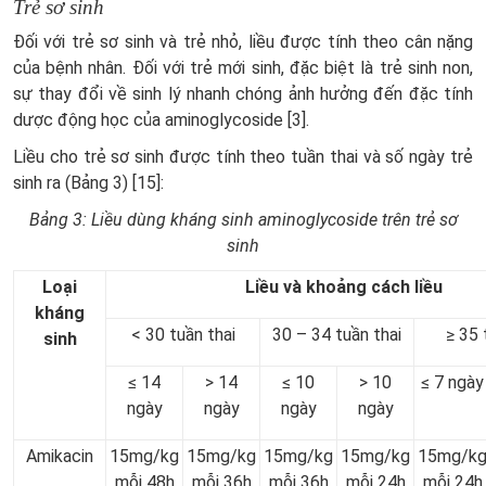
Trẻ sơ sinh
Đối với trẻ sơ sinh và trẻ nhỏ, liều được tính theo cân nặng
của bệnh nhân. Đối với trẻ mới sinh, đặc biệt là trẻ sinh non,
sự thay đổi về sinh lý nhanh chóng ảnh hưởng đến đặc tính
dược động học của aminoglycoside [3].
Liều cho trẻ sơ sinh được tính theo tuần thai và số ngày trẻ
sinh ra (Bảng 3) [15]:
Bảng 3: Liều dùng kháng sinh aminoglycoside trên trẻ sơ
sinh
Loại
Liều và khoảng cách liều
kháng
< 30 tuần thai
30 – 34 tuần thai
≥ 35 
sinh
≤ 14
> 14
≤ 10
> 10
≤ 7 ngày
ngày
ngày
ngày
ngày
Amikacin
15mg/kg
15mg/kg
15mg/kg
15mg/kg
15mg/k
mỗi 48h
mỗi 36h
mỗi 36h
mỗi 24h
mỗi 24h