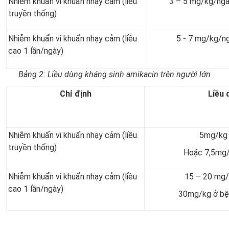
Nhiễm khuẩn vi khuẩn nhạy cảm (liều
3 – 5 mg/kg/ngà
truyền thống)
Nhiễm khuẩn vi khuẩn nhạy cảm (liều
5 - 7 mg/kg/n
cao 1 lần/ngày)
Bảng 2: Liều dùng kháng sinh amikacin trên người lớn
Chỉ định
Liều 
Nhiễm khuẩn vi khuẩn nhạy cảm (liều
5mg/kg 
truyền thống)
Hoặc 7,5mg/
Nhiễm khuẩn vi khuẩn nhạy cảm (liều
15 – 20 mg/
cao 1 lần/ngày)
30mg/kg ở bệ