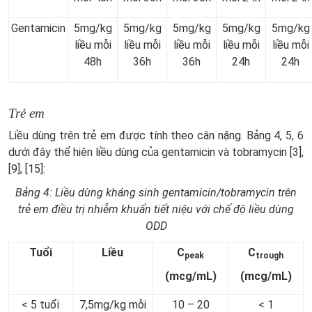
Gentamicin
5mg/kg
5mg/kg
5mg/kg
5mg/kg
5mg/kg
liều mỗi
liều mỗi
liều mỗi
liều mỗi
liều mỗi
48h
36h
36h
24h
24h
Trẻ em
Liều dùng trên trẻ em được tính theo cân nặng. Bảng 4, 5, 6
dưới đây thể hiện liều dùng của gentamicin và tobramycin [3],
[9], [15]:
Bảng
4
:
Liều dùng kháng sinh gentamicin/tobramycin trên
trẻ em điều trị nhiễm khuẩn tiết niệu với chế độ liều dùng
ODD
Tuổi
Liều
C
C
peak
trough
(mcg/mL)
(mcg/mL)
< 5 tuổi
7,5mg/kg mỗi
10 – 20
< 1