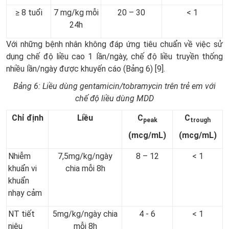
≥ 8 tuổi
7 mg/kg mỗi
20 – 30
< 1
24h
Với những bệnh nhân không đáp ứng tiêu chuẩn về việc sử
dụng chế độ liều cao 1 lần/ngày, chế độ liều truyền thống
nhiều lần/ngày được khuyến cáo (Bảng 6) [9].
Bảng 6: Liều dùng gentamicin/tobramycin trên trẻ em với
chế độ liều dùng MDD
Chỉ định
Liều
C
C
peak
trough
(mcg/mL)
(mcg/mL)
Nhiễm
7,5mg/kg/ngày
8 – 12
< 1
khuẩn vi
chia mỗi 8h
khuẩn
nhạy cảm
NT tiết
5mg/kg/ngày chia
4 - 6
< 1
niệu
mỗi 8h