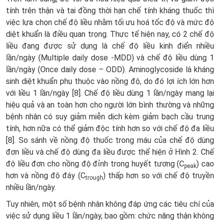
tính trên thận và tai đồng thời hạn chế tính kháng thuốc thì
việc lựa chọn chế độ liều nhằm tối ưu hoá tốc độ và mức độ
diệt khuẩn là điều quan trọng. Thực tế hiện nay, có 2 chế độ
liều đang được sử dụng là chế độ liều kinh điển nhiều
lần/ngày (Multiple daily dose -MDD) và chế độ liều dùng 1
lần/ngày (Once daily dose – ODD). Aminoglycoside là kháng
sinh diệt khuẩn phụ thuộc vào nồng độ, do đó lợi ích lớn hơn
với liều 1 lần/ngày [8]. Chế độ liều dùng 1 lần/ngày mang lại
hiệu quả và an toàn hơn cho người lớn bình thường và những
bệnh nhân có suy giảm miễn dịch kèm giảm bạch cầu trung
tính, hơn nữa có thể giảm độc tính hơn so với chế độ đa liều
[8]. So sánh về nồng độ thuốc trong máu của chế độ dùng
đơn liều và chế độ dùng đa liều được thể hiện ở Hình 2. Chế
độ liều đơn cho nồng độ đỉnh trong huyết tương (C
) cao
peak
hơn và nồng độ đáy (C
) thấp hơn so với chế độ truyền
trough
nhiều lần/ngày.
Tuy nhiên, một số bệnh nhân không đáp ứng các tiêu chí của
việc sử dụng liều 1 lần/ngày, bao gồm: chức năng thận không