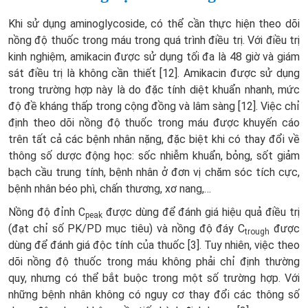
Khi sử dụng aminoglycoside, có thể cần thực hiện theo dõi
nồng độ thuốc trong máu trong quá trình điều trị. Với điều trị
kinh nghiệm, amikacin được sử dụng tối đa là 48 giờ và giám
sát điều trị là không cần thiết [12]. Amikacin được sử dụng
trong trường hợp này là do đặc tính diệt khuẩn nhanh, mức
độ đề kháng thấp trong cộng đồng và lâm sàng [12]. Việc chỉ
định theo dõi nồng độ thuốc trong máu được khuyến cáo
trên tất cả các bệnh nhân nặng, đặc biệt khi có thay đổi về
thông số dược động học: sốc nhiễm khuẩn, bỏng, sốt giảm
bạch cầu trung tính, bệnh nhân ở đơn vị chăm sóc tích cực,
bệnh nhân béo phì, chấn thương, xơ nang,…
Nồng độ đỉnh C
được dùng để đánh giá hiệu quả điều trị
peak
(đạt chỉ số PK/PD mục tiêu) và nồng độ đáy C
được
trough
dùng để đánh giá độc tính của thuốc [3]. Tuy nhiên, việc theo
dõi nồng độ thuốc trong máu không phải chỉ định thường
quy, nhưng có thể bắt buộc trong một số trường hợp. Với
những bệnh nhân không có nguy cơ thay đổi các thông số