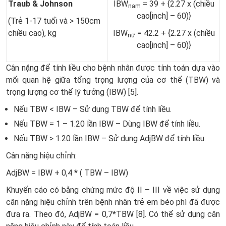
Traub & Johnson
IBW
= 39 + {2.27 x (chiều
nam
cao[inch] – 60)}
(Trẻ 1-17 tuổi và > 150cm
chiều cao), kg
IBW
= 42.2 + {2.27 x (chiều
nữ
cao[inch] – 60)}
Cân nặng để tính liều cho bệnh nhân được tính toán dựa vào
mối quan hệ giữa tổng trọng lượng của cơ thể (TBW) và
trọng lượng cơ thể lý tưởng (IBW) [5].
Nếu TBW < IBW – Sử dụng TBW để tính liều.
Nếu TBW = 1 – 1.20 lần IBW – Dùng IBW để tính liều.
Nếu TBW > 1.20 lần IBW – Sử dụng AdϳBW để tính liều.
Cân nặng hiệu chỉnh:
AdjBW = IBW + 0,4 * ( TBW – IBW)
Khuyến cáo có bằng chứng mức độ II – III về việc sử dụng
cân nặng hiệu chỉnh trên bệnh nhân trẻ em béo phì đã được
đưa ra. Theo đó, AdjBW = 0,7*TBW [8]. Có thể sử dụng cân