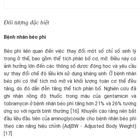
Đối tượng đặc biệt
Bệnh nhân béo phì
Béo phì liên quan đến việc thay đổi một số chỉ số sinh lý
trong ở thể, bao gồm thể tích phân bố cơ, mỡ. Điều này có
ảnh hưởng lớn đến các thông số dược động học và yêu cầu
sự thay đổi chế độ liều khi sử dụng kháng sinh. Ở bệnh nhân
béo phì có thể tích mô mỡ và khối lượng toàn cơ thể đều
tăng, do đó dẫn đễn tăng thể tích phân bố. Nghiên cứu đã
ghi nhận nồng độ thuốc trong máu của gentamicin và
tobramycin ở bệnh nhân béo phì tăng hơn 21% và 26% tương
ứng so với người bình thường [16]. Khuyến cáo rằng nên bắt
đầu liều đầu tiên của aminoglycoside cho bệnh nhân béo phì
theo cân nặng hiệu chỉnh (AdjBW - Adjusted Body Weight)
[17].