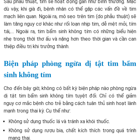
Sau phẫu thuật, tim sẽ hoạt động gần như bình thường. Mặc
dù vậy, khi già đi, bệnh nhân có thể gặp các vấn đề về tim
mạch liên quan. Ngoài ra, mô sẹo trên tim (do phẫu thuật) sẽ
làm tăng nguy cơ khác như rối loạn nhịp tim, dễ mệt mỏi, tím
tái,.... Ngoài ra, tim bẩm sinh không tím có những biểu hiện
nhẹ trong thời thơ ấu và nặng hơn theo thời gian và cần can
thiệp điều trị khi trưởng thành.
Biện pháp phòng ngừa dị tật tim bẩm
sinh không tím
Cho đến bây giờ, không có bất kỳ biện pháp nào phòng ngừa
dị tật tim bẩm sinh không tím tuyệt đối. Chỉ có thể giảm
nguy cơ mắc bệnh cho trẻ bằng cách tuân thủ sinh hoạt lành
mạnh trong thai kỳ. Cụ thể như:
Không sử dụng thuốc lá và tránh xa khói thuốc.
Không sử dụng rượu bia, chất kích thích trong quá trình
mang thai.