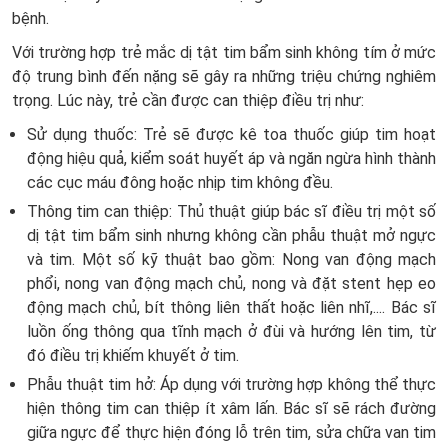
bệnh.
Với trường hợp trẻ mắc dị tật tim bẩm sinh không tím ở mức
độ trung bình đến nặng sẽ gây ra những triệu chứng nghiêm
trọng. Lúc này, trẻ cần được can thiệp điều trị như:
Sử dụng thuốc: Trẻ sẽ được kê toa thuốc giúp tim hoạt
động hiệu quả, kiểm soát huyết áp và ngăn ngừa hình thành
các cục máu đông hoặc nhịp tim không đều.
Thông tim can thiệp: Thủ thuật giúp bác sĩ điều trị một số
dị tật tim bẩm sinh nhưng không cần phẫu thuật mở ngực
và tim. Một số kỹ thuật bao gồm: Nong van động mạch
phổi, nong van động mạch chủ, nong và đặt stent hẹp eo
động mạch chủ, bít thông liên thất hoặc liên nhĩ,.... Bác sĩ
luồn ống thông qua tĩnh mạch ở đùi và hướng lên tim, từ
đó điều trị khiếm khuyết ở tim.
Phẫu thuật tim hở: Áp dụng với trường hợp không thể thực
hiện thông tim can thiệp ít xâm lấn. Bác sĩ sẽ rách đường
giữa ngực để thực hiện đóng lỗ trên tim, sửa chữa van tim