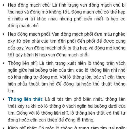
Hẹp động mạch chủ: Là tình trạng van động mạch chủ bị
thu hẹp và đóng mở không tốt. Động mạch chủ có thể hẹp
ở nhiều vị trí khác nhau nhưng phổ biến nhất là hẹp eo
động mạch chủ.
Hẹp động mạch phổi: Van động mạch phổi đưa máu nghèo
oxy từ bên phải của tim đến phổi đến phổi để được cung
cấp oxy. Van động mạch phổi bị thu hẹp và đóng mở không
tốt gây bệnh lý hẹp van động mạch phổi.
Thông liên nhĩ: Là tình trạng xuất hiện lỗ thông trên vách
ngăn giữa hai buồng trên của tim, các lỗ thông liên nhĩ nhỏ
có khả năng tự đóng mở. Với lỗ thông lớn, bác sĩ cần thực
hiện phẫu thuật tim hở để đóng lại hoặc thủ thuật thông
tim.
Thông liên thất
: Là dị tật tim phổ biến nhất, thông liên
thất xảy ra khi có lỗ thông ở vách ngăn hai buồng dưới của
tim. Giống với lỗ thông liên nhĩ, lỗ thông liên thất có thể tự
đóng hoặc cân can thiệp để đóng lỗ thông.
Kênh nhĩ nhất: Có một lỗ thông ở trung tâm tim, tại ngăn