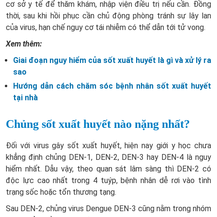
cơ sở y tế để thăm khám, nhập viện điều trị nếu cần. Đồng
thời, sau khi hồi phục cần chủ động phòng tránh sự lây lan
của virus, hạn chế nguy cơ tái nhiễm có thể dẫn tới tử vong.
Xem thêm:
Giai đoạn nguy hiểm của sốt xuất huyết là gì và xử lý ra
sao
Hướng dẫn cách chăm sóc bệnh nhân sốt xuất huyết
tại nhà
Chủng sốt xuất huyết nào nặng nhất?
Đối với virus gây sốt xuất huyết, hiện nay giới y học chưa
khẳng định chủng DEN-1, DEN-2, DEN-3 hay DEN-4 là nguy
hiểm nhất. Dẫu vậy, theo quan sát lâm sàng thì DEN-2 có
độc lực cao nhất trong 4 tuýp, bệnh nhân dễ rơi vào tình
trạng sốc hoặc tổn thương tạng.
Sau DEN-2, chủng virus Dengue DEN-3 cũng nằm trong nhóm