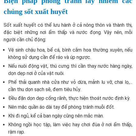
Biện pháp phòng tránh lây nhiễm các
chủng sốt xuất huyết
Sốt xuất huyết có thể lưu hành ở cả nông thôn và thành thị,
đặc biệt những nơi ẩm thấp và nước đọng. Vậy nên, mỗi
người cần chủ động:
Vệ sinh chậu hoa, bể cá, bình cắm hoa thường xuyên, nếu
không sử dụng cần để ráo và úp ngược.
Nếu nuôi động vật, thú cưng thì cần thay nước hàng ngày,
dọn dẹp nơi ở của vật nuôi.
Phế thải quanh nhà cửa như vỏ dừa, mảnh lu vỡ, chai lọ,...
cần thu dọn sạch sẽ, đem tiêu hủy.
Đều đặn dọn dẹp cống rãnh, thực hiện thoát nước định kỳ.
Nên mặc quần áo dài tay để phòng tránh muỗi đốt.
Khi đi ngủ, kể cả ban ngày cũng nên mắc màn.
Không ngồi học tập, làm việc hay chơi đùa ở nơi ẩm thấp,
rậm rạp.