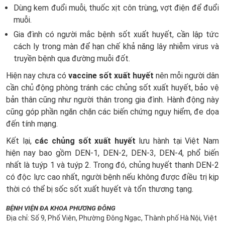
Dùng kem đuổi muỗi, thuốc xịt côn trùng, vợt điện để đuổi
muỗi.
Gia đình có người mắc bệnh sốt xuất huyết, cần lập tức
cách ly trong màn để hạn chế khả năng lây nhiễm virus và
truyền bệnh qua đường muỗi đốt.
Hiện nay chưa có
vaccine sốt xuất huyết
nên mỗi người dân
cần chủ động phòng tránh các chủng sốt xuất huyết, bảo vệ
bản thân cũng như người thân trong gia đình. Hành động này
cũng góp phần ngăn chặn các biến chứng nguy hiểm, đe dọa
đến tính mạng.
Kết lại,
các chủng sốt xuất huyết
lưu hành tại Việt Nam
hiện nay bao gồm DEN-1, DEN-2, DEN-3, DEN-4, phổ biến
nhất là tuýp 1 và tuýp 2. Trong đó, chủng huyết thanh DEN-2
có độc lực cao nhất, người bệnh nếu không được điều trị kịp
thời có thể bị sốc sốt xuất huyết và tổn thương tạng.
BỆNH VIỆN ĐA KHOA PHƯƠNG ĐÔNG
Địa chỉ: Số 9, Phố Viên, Phường Đông Ngạc, Thành phố Hà Nội, Việt