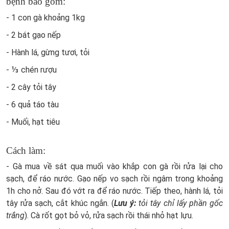
bệnh bao gồm:
- 1 con gà khoảng 1kg
- 2 bát gạo nếp
- Hành lá, gừng tươi, tỏi
- ⅓ chén rượu
- 2 cây tỏi tây
- 6 quả táo tàu
- Muối, hạt tiêu
Cách làm:
- Gà mua về sát qua muối vào khắp con gà rồi rửa lại cho
sạch, để ráo nước. Gạo nếp vo sạch rồi ngâm trong khoảng
1h cho nở. Sau đó vớt ra để ráo nước. Tiếp theo, hành lá, tỏi
tây rửa sạch, cắt khúc ngắn. (
Lưu ý:
tỏi tây chỉ lấy phần gốc
trắng
). Cà rốt gọt bỏ vỏ, rửa sạch rồi thái nhỏ hạt lựu.