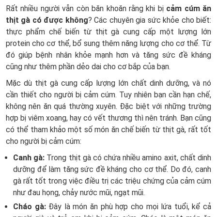
Rất nhiều người vẫn còn băn khoăn rằng khi bị
cảm cúm ăn
thịt gà có được không
? Các chuyên gia sức khỏe cho biết:
thực phẩm chế biến từ thịt gà cung cấp một lượng lớn
protein cho cơ thể, bổ sung thêm năng lượng cho cơ thể. Từ
đó giúp bệnh nhân khỏe mạnh hơn và tăng sức đề kháng
cũng như thêm phần dẻo dai cho cơ bắp của bạn.
Mặc dù thịt gà cung cấp lượng lớn chất dinh dưỡng, và nó
cần thiết cho người bị cảm cúm. Tuy nhiên bạn cần hạn chế,
không nên ăn quá thường xuyên. Đặc biệt với những trường
hợp bị viêm xoang, hay có vết thương thì nên tránh. Bạn cũng
có thể tham khảo một số món ăn chế biến từ thịt gà, rất tốt
cho người bị cảm cúm:
Canh gà:
Trong thịt gà có chứa nhiều amino axit, chất dinh
dưỡng để làm tăng sức đề kháng cho cơ thể. Do đó, canh
gà rất tốt trong việc điều trị các triệu chứng của cảm cúm
như đau họng, chảy nước mũi, ngạt mũi.
Cháo gà:
Đây là món ăn phù hợp cho mọi lứa tuổi, kể cả