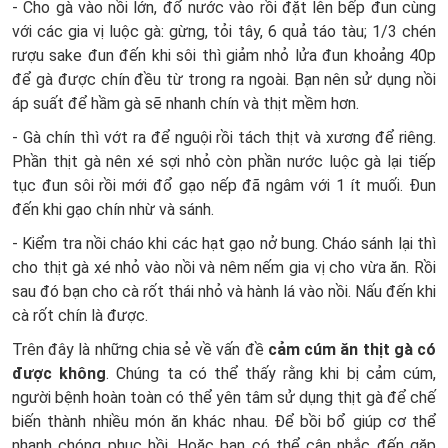
- Cho gà vào nồi lớn, đổ nước vào rồi đặt lên bếp đun cùng
với các gia vị luộc gà: gừng, tỏi tây, 6 quả táo tàu; 1/3 chén
rượu sake đun đến khi sôi thì giảm nhỏ lửa đun khoảng 40p
để gà được chín đều từ trong ra ngoài. Bạn nên sử dụng nồi
áp suất để hầm gà sẽ nhanh chín và thịt mềm hơn.
- Gà chín thì vớt ra để nguội rồi tách thịt và xương để riêng.
Phần thịt gà nên xé sợi nhỏ còn phần nước luộc gà lại tiếp
tục đun sôi rồi mới đổ gạo nếp đã ngâm với 1 ít muối. Đun
đến khi gạo chín nhừ và sánh.
- Kiểm tra nồi cháo khi các hạt gạo nở bung. Cháo sánh lại thì
cho thịt gà xé nhỏ vào nồi và nêm nếm gia vị cho vừa ăn. Rồi
sau đó bạn cho cà rốt thái nhỏ và hành lá vào nồi. Nấu đến khi
cà rốt chín là được.
Trên đây là những chia sẻ về vấn đề
cảm cúm ăn thịt gà có
được không
. Chúng ta có thể thấy rằng khi bị cảm cúm,
người bệnh hoàn toàn có thể yên tâm sử dụng thịt gà để chế
biến thành nhiều món ăn khác nhau. Để bồi bổ giúp cơ thể
nhanh chóng phục hồi. Hoặc bạn có thể cân nhắc đến gặp