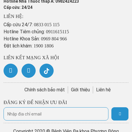
Hotline Nhà Thuốc tháp A: 0982424223
Cấp cứu: 24/24
LIÊN HỆ:
Cấp cứu 24/7:
0833 015 115
Hotline Tiêm chủng:
0911615115
Hotline Khoa Sản:
0969 804 966
Đặt lịch khám:
1900 1806
LIÊN KẾT MẠNG XÃ HỘI
Chính sách bảo mật
Giới thiệu
Liên hệ
ĐĂNG KÝ ĐỂ NHẬN ƯU ĐÃI
Copyright 2020 © Bệnh Viện Đa khoa Phương Đông