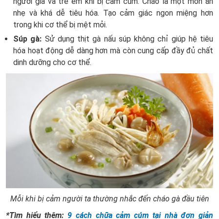
người già và trẻ em khi bị cảm cúm. Cháo là một món ăn
nhẹ và khá dễ tiêu hóa. Tạo cảm giác ngon miệng hơn
trong khi cơ thể bị mệt mỏi.
Súp gà:
Sử dụng thịt gà nấu súp không chỉ giúp hệ tiêu
hóa hoạt động dễ dàng hơn mà còn cung cấp đầy đủ chất
dinh dưỡng cho cơ thể.
Mỗi khi bị cảm người ta thường nhắc đến cháo gà đầu tiên
*Tìm hiểu thêm:
9 cách chữa cảm cúm tại nhà đơn giản