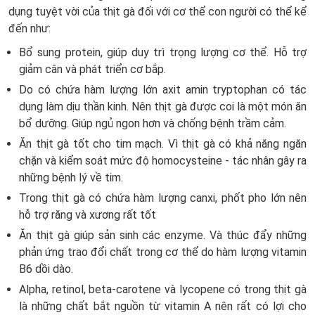
dụng tuyệt vời của thịt gà đối với cơ thể con người có thể kể
đến như:
Bổ sung protein, giúp duy trì trọng lượng cơ thể. Hỗ trợ
giảm cân và phát triển cơ bắp.
Do có chứa hàm lượng lớn axit amin tryptophan có tác
dụng làm dịu thần kinh. Nên thịt gà được coi là một món ăn
bổ dưỡng. Giúp ngủ ngon hơn và chống bệnh trầm cảm.
Ăn thịt gà tốt cho tim mạch. Vì thịt gà có khả năng ngăn
chặn và kiểm soát mức độ homocysteine - tác nhân gây ra
những bệnh lý về tim.
Trong thịt gà có chứa hàm lượng canxi, phốt pho lớn nên
hỗ trợ răng và xương rất tốt
Ăn thịt gà giúp sản sinh các enzyme. Và thúc đẩy những
phản ứng trao đổi chất trong cơ thể do hàm lượng vitamin
B6 dồi dào.
Alpha, retinol, beta-carotene và lycopene có trong thịt gà
là những chất bắt nguồn từ vitamin A nên rất có lợi cho