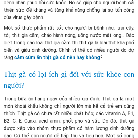
bệnh nhân phục hồi sức khỏe. Nó sẽ giúp cho người bệnh cải
thiện sức đề kháng và tăng khả năng chống lại sự tấn công
của virus gây bệnh.
Một số thực phẩm rất tốt cho người bị bệnh như: trái cây,
tỏi, thịt gia cầm, cháo hành nóng, uống nước mật ong... Đặc
biệt trong các loại thịt gia cầm thì thịt gà là loại thịt khá phổ
biến và giàu dinh dưỡng. Chính vì thế có nhiều người do dự
rằng
cảm cúm ăn thịt gà có nên hay không
?
Thịt gà có lợi ích gì đối với sức khỏe con
người?
Trong bữa ăn hàng ngày của nhiều gia đình. Thịt gà là một
món khoái khẩu không chỉ người lớn mà kể cả trẻ em cũng
thích. Thịt gà có chứa rất nhiều chất béo; các vitamin A, B1,
B2, C, E; Canxi, acid amin, phốt pho và sắt. Do đó, thịt gà
được xếp vào nhóm thực phẩm có hàm lượng dinh dưỡng
cao. Cơ thể con người dễ hấp thụ và tiêu hóa. Một số công