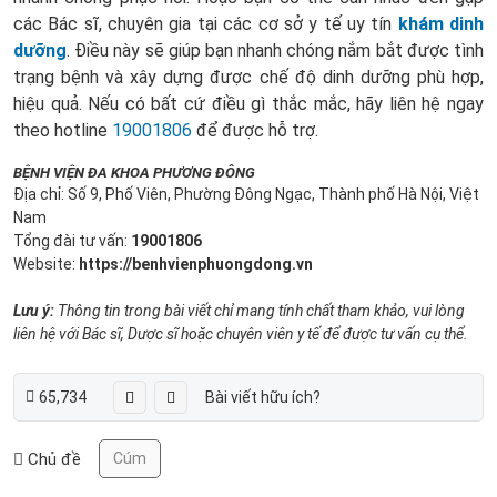
các Bác sĩ, chuyên gia tại các cơ sở y tế uy tín
khám dinh
dưỡng
. Điều này sẽ giúp bạn nhanh chóng nắm bắt được tình
trạng bệnh và xây dựng được chế độ dinh dưỡng phù hợp,
hiệu quả. Nếu có bất cứ điều gì thắc mắc, hãy liên hệ ngay
theo
hotline
19001806
để được hỗ trợ.
BỆNH VIỆN ĐA KHOA PHƯƠNG ĐÔNG
Địa chỉ: Số 9, Phố Viên, Phường Đông Ngạc, Thành phố Hà Nội, Việt
Nam
Tổng đài tư vấn:
19001806
Website:
https://benhvienphuongdong.vn
Lưu ý:
Thông tin trong bài viết chỉ mang tính chất tham khảo, vui lòng
liên hệ với Bác sĩ, Dược sĩ hoặc chuyên viên y tế để được tư vấn cụ thể.
65,734
Bài viết hữu ích?
Chủ đề
Cúm