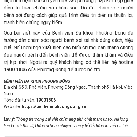
hiệu nên bệnh sởi chủ yếu dựa vào phương pháp kết hợp giữa
điều trị triệu chứng và chăm sóc. Do đó, chăm sóc người
bệnh sởi đúng cách giúp quá trình điều trị diễn ra thuận lợi,
tránh biến chứng nguy hiểm.
Qua bài viết này của Bệnh viện Đa khoa Phương Đông đã
hướng dẫn chăm sóc người bệnh sởi tại nhà đúng cách, hiệu
quả. Nếu nghi ngờ xuất hiện các biến chứng, cần nhanh chóng
đưa người bệnh đến bệnh viện để được thăm khám và điều
trị kịp thời. Ngoài ra quý khách hàng có thể liên hệ hotline
1900 1806
của Phương Đông để được hỗ trợ.
BỆNH VIỆN ĐA KHOA PHƯƠNG ĐÔNG
Địa chỉ: Số 9, Phố Viên, Phường Đông Ngạc, Thành phố Hà Nội, Việt
Nam
Tổng đài tư vấn:
19001806
Website:
https://benhvienphuongdong.vn
Lưu ý:
Thông tin trong bài viết chỉ mang tính chất tham khảo, vui lòng
liên hệ với Bác sĩ, Dược sĩ hoặc chuyên viên y tế để được tư vấn cụ thể.