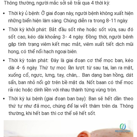
Thông thường, người mắc sởi sẽ trải qua 4 thời kỳ:
Thời kỳ ủ bệnh: Ở giai đoạn này, người bệnh không xuất hiện
những biển hiện lâm sàng. Chúng diễn ra trong 8-11 ngày.
Thời kỳ khởi phát: Bắt đầu sốt nhẹ hoặc sốt vừa, sau đó
sốt cao, kéo dài khoảng 3- 4 ngày. Đồng thời, người bệnh
gặp tình trạng viêm kết mạc mắt, viêm xuất tiết dịch mũi
họng, có thể nổi hạch ngoại biên.
Thời kỳ toàn phát: Đây là giai đoạn cơ thể mọc ban, kéo
dài 4- 6 ngày. Thứ tự mọc lần lượt từ sau tai, lan ra mặt,
xuống cổ, ngực, lưng, tay, chân,... Ban dạng ban hồng, dát
sẩn, ban nhỏ nổi gờ trên bề mặt da. Nốt baan có thể mọc
rải rác hoặc dính liền với nhau thành từng vùng tròn.
Thời kỳ lui bệnh (giai đoạn ban bay): Ban sẽ hết dần theo
thứ tự như đã mọc, chúng để lại vết thâm trên da. Thông
thường, khi hết ban thì cơ thể sẽ hết sốt.