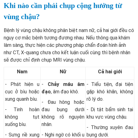
Khi nào cần phải chụp cộng hưởng từ
vùng chậu?
Bệnh lý vùng chậu không phân biệt nam nữ, cả hai giới đều có
nguy cơ mắc bệnh tương đương nhau. Nếu thông qua khám
lâm sàng, thực hiện các phương pháp chẩn đoán hình ảnh
như CT, X-quang chưa cho kết luận cuối cùng thì bệnh nhân
sẽ được chỉ định chụp MRI vùng chậu.
Nam
Nữ
Cả hai giới
- Phát hiện u
-
Chảy máu âm
- Tiểu tiện, đại tiện
cục ở bìu hoặc
đạo
, âm đạo khô.
gặp khó khăn, không
xung quanh bìu.
rõ lý do.
- Đau hông hoặc
- Tinh hoàn
đau bụng dưới
- Dị tật bẩm sinh tại
không tụt
không rõ nguyên
khu vực vùng chậu.
xuống bìu.
nhân.
- Thường xuyên đau
- Sưng nề xung
- Nghi ngờ có khối u
bụng dưới.