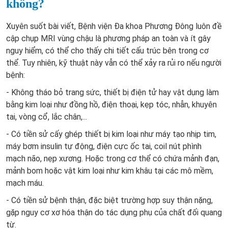
không?
Xuyên suốt bài viết, Bệnh viện Đa khoa Phương Đông luôn đề
cập chụp MRI vùng chậu là phương pháp an toàn và ít gây
nguy hiểm, có thể cho thấy chi tiết cấu trúc bên trong cơ
thể. Tuy nhiên, kỹ thuật này vẫn có thể xảy ra rủi ro nếu người
bệnh:
- Không tháo bỏ trang sức, thiết bị điện tử hay vật dụng làm
bằng kim loại như đồng hồ, điện thoại, kẹp tóc, nhẫn, khuyên
tai, vòng cổ, lắc chân,...
- Có tiền sử cấy ghép thiết bị kim loại như máy tạo nhịp tim,
máy bơm insulin tự động, điện cực ốc tai, coil nút phình
mạch não, nẹp xương. Hoặc trong cơ thể có chứa mảnh đạn,
mảnh bom hoặc vật kim loại như kim khâu tại các mô mềm,
mạch máu.
- Có tiền sử bệnh thận, đặc biệt trường hợp suy thận nặng,
gặp nguy cơ xơ hóa thận do tác dụng phụ của chất đối quang
từ.