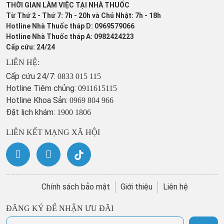
THỜI GIAN LÀM VIỆC TẠI NHÀ THUỐC
Từ Thứ 2 - Thứ 7: 7h - 20h và Chủ Nhật: 7h - 18h
Hotline Nhà Thuốc tháp D: 0969579066
Hotline Nhà Thuốc tháp A: 0982424223
Cấp cứu: 24/24
LIÊN HỆ:
Cấp cứu 24/7:
0833 015 115
Hotline Tiêm chủng:
0911615115
Hotline Khoa Sản:
0969 804 966
Đặt lịch khám:
1900 1806
LIÊN KẾT MẠNG XÃ HỘI
Chính sách bảo mật
Giới thiệu
Liên hệ
ĐĂNG KÝ ĐỂ NHẬN ƯU ĐÃI