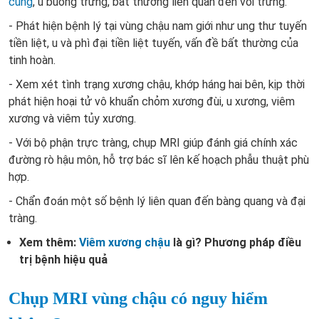
cung
, u buồng trứng, bất thường liên quan đến vòi trứng.
- Phát hiện bệnh lý tại vùng chậu nam giới như ung thư tuyến
tiền liệt, u và phì đại tiền liệt tuyến, vấn đề bất thường của
tinh hoàn.
- Xem xét tình trạng xương chậu, khớp háng hai bên, kịp thời
phát hiện hoại tử vô khuẩn chỏm xương đùi, u xương, viêm
xương và viêm tủy xương.
- Với bộ phận trực tràng, chụp MRI giúp đánh giá chính xác
đường rò hậu môn, hỗ trợ bác sĩ lên kế hoạch phẫu thuật phù
hợp.
- Chẩn đoán một số bệnh lý liên quan đến bàng quang và đại
tràng.
Xem thêm:
Viêm xương chậu
là gì? Phương pháp điều
trị bệnh hiệu quả
Chụp MRI vùng chậu có nguy hiểm