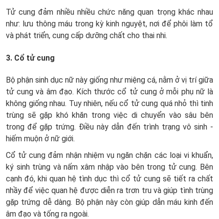
Tử cung đảm nhiều nhiều chức năng quan trọng khác nhau
như: lưu thông máu trong kỳ kinh nguyệt, nơi để phôi làm tổ
và phát triển, cung cấp dưỡng chất cho thai nhi.
3. Cổ tử cung
Bộ phận sinh dục nữ này giống như miệng cá, nằm ở vị trí giữa
tử cung và âm đạo. Kích thước cổ tử cung ở mỗi phụ nữ là
không giống nhau. Tuy nhiên, nếu cổ tử cung quá nhỏ thì tinh
trùng sẽ gặp khó khăn trong việc di chuyển vào sâu bên
trong để gặp trứng. Điều này dẫn đến trình trạng vô sinh -
hiếm muộn ở nữ giới.
Cổ tử cung đảm nhận nhiệm vụ ngăn chặn các loại vi khuẩn,
ký sinh trùng và nấm xâm nhập vào bên trong tử cung. Bên
cạnh đó, khi quan hệ tình dục thì cổ tử cung sẽ tiết ra chất
nhầy để việc quan hệ được diễn ra trơn tru và giúp tình trùng
gặp trứng dễ dàng. Bộ phận này còn giúp dẫn máu kinh đến
âm đạo và tống ra ngoài.