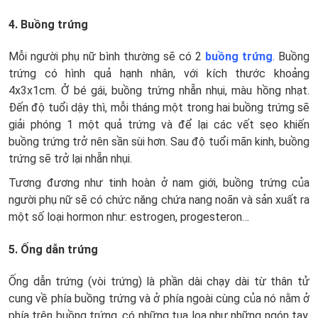
4. Buồng trứng
Mỗi người phụ nữ bình thường sẽ có 2
buồng trứng
. Buồng
trứng có hình quả hạnh nhân, với kích thước khoảng
4x3x1cm. Ở bé gái, buồng trứng nhẵn nhụi, màu hồng nhạt.
Đến độ tuổi dậy thì, mỗi tháng một trong hai buồng trứng sẽ
giải phóng 1 một quả trứng và để lại các vết sẹo khiến
buồng trứng trở nên sần sùi hơn. Sau độ tuổi mãn kinh, buồng
trứng sẽ trở lại nhẵn nhụi.
Tương đương như tinh hoàn ở nam giới, buồng trứng của
người phụ nữ sẽ có chức năng chứa nang noãn và sản xuất ra
một số loại hormon như: estrogen, progesteron…
5. Ống dẫn trứng
Ống dẫn trứng (vòi trứng) là phần dài chạy dài từ thân tử
cung về phía buồng trứng và ở phía ngoài cùng của nó nằm ở
phía trên buồng trứng, có những tua loa như những ngón tay.