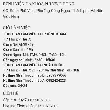
BỆNH VIỆN ĐA KHOA PHƯƠNG ĐÔNG
ĐC: Số 9, Phố Viên, Phường Đông Ngạc, Thành phố Hà Nội,
Việt Nam
GIỜ LÀM VIỆC
THỜI GIAN LÀM VIỆC TẠI PHÒNG KHÁM
Từ Thứ 2 - Thứ 7:
Khám Nội: 6h30 - 19h
Khám Sản: 7h - 19h
Khám Ngoại, Nhi, TMH, PHCN: 7h30 - 19h
Các ngày chủ nhật: 6h30 - 16h30
THỜI GIAN LÀM VIỆC TẠI NHÀ THUỐC
Từ Thứ 2 - Thứ 7: 7h - 20h và Chủ Nhật: 7h - 18h
Hotline Nhà Thuốc tháp D: 0969579066
Hotline Nhà Thuốc tháp A: 0982424223
Cấp cứu: 24/24
LIÊN HỆ:
Cấp cứu 24/7:
0833 015 115
Hotline Tiêm chủng:
0911615115