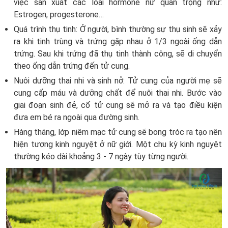
việc sản xuất các loại hormone nữ quan trọng như:
Estrogen, progesterone…
Quá trình thụ tinh: Ở người, bình thường sự thụ sinh sẽ xảy
ra khi tinh trùng và trứng gặp nhau ở 1/3 ngoài ống dẫn
trứng. Sau khi trứng đã thụ tinh thành công, sẽ di chuyển
theo ống dẫn trứng đến tử cung.
Nuôi dưỡng thai nhi và sinh nở: Tử cung của người mẹ sẽ
cung cấp máu và dưỡng chất để nuôi thai nhi. Bước vào
giai đoạn sinh đẻ, cổ tử cung sẽ mở ra và tạo điều kiện
đưa em bé ra ngoài qua đường sinh.
Hàng tháng, lớp niêm mạc tử cung sẽ bong tróc ra tạo nên
hiện tượng kinh nguyệt ở nữ giới. Một chu kỳ kinh nguyệt
thường kéo dài khoảng 3 - 7 ngày tùy từng người.