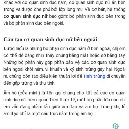
Khác với cơ quan sinh dục nam, cơ quan sinh dục nữ ẩn bên
trong và được che phủ bởi lớp lông mu. Về cơ bản, hệ thống
cơ quan sinh dục nữ
bao gồm: bộ phận sinh dục bên trong
và bộ phận sinh dục bên ngoài.
Cấu tạo cơ quan sinh dục nữ bên ngoài
Được hiểu là những bộ phận sinh dục nằm ở bên ngoài, chị em
có thể dễ dàng nhìn thấy chúng bằng mắt hoặc sờ bằng tay.
Những bộ phận này góp phần bảo vệ các cơ quan sinh dục
bên ngoài khỏi nấm, vi khuẩn và ký sinh trùng gây hại. Ngoài
ra, chúng còn tạo điều kiện thuận lợi để
tinh trùng
di chuyển
đến gặp trứng và thụ tinh.
Âm hộ (
cửa mình)
là tên gọi chung cho tất cả các cơ quan
sinh dục nữ bên ngoài. Trên thực tế, một bộ phần lớn các chị
em vẫn đang nhầm lẫn giữa âm đạo và âm hộ. Trong khi, lỗ
âm đạo chỉ là một cấu trúc nằm trong âm hộ.