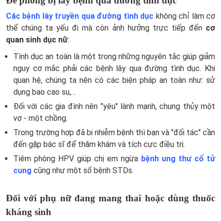
Đề phòng bị lây bệnh qua đường tình dục
Các bệnh lây truyền qua đường tình dục
không chỉ làm cơ
thể chúng ta yếu đi mà còn ảnh hưởng trực tiếp đến
cơ
quan sinh dục nữ
:
Tình dục an toàn là một trong những nguyên tắc giúp giảm
nguy cơ mắc phải các bệnh lây qua đường tình dục. Khi
quan hệ, chúng ta nên có các biện pháp an toàn như: sử
dụng bao cao su,…
Đối với các gia đình nên "yêu" lành mạnh, chung thủy một
vợ - một chồng.
Trong trường hợp đã bị nhiễm bệnh thì bạn và "đối tác" cần
đến gặp bác sĩ để thăm khám và tích cực điều trị.
Tiêm phòng HPV giúp chị em ngừa
bệnh ung thư cổ tử
cung
cũng như một số bệnh STDs.
Đối với phụ nữ đang mang thai hoặc dùng thuốc
kháng sinh