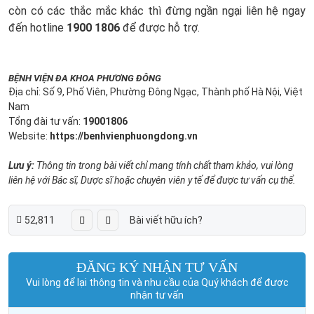
còn có các thắc mắc khác thì đừng ngần ngại liên hệ ngay
đến hotline
1900 1806
để được hỗ trợ.
BỆNH VIỆN ĐA KHOA PHƯƠNG ĐÔNG
Địa chỉ: Số 9, Phố Viên, Phường Đông Ngạc, Thành phố Hà Nội, Việt
Nam
Tổng đài tư vấn:
19001806
Website:
https://benhvienphuongdong.vn
Lưu ý:
Thông tin trong bài viết chỉ mang tính chất tham khảo, vui lòng
liên hệ với Bác sĩ, Dược sĩ hoặc chuyên viên y tế để được tư vấn cụ thể.
52,811
Bài viết hữu ích?
ĐĂNG KÝ NHẬN TƯ VẤN
Vui lòng để lại thông tin và nhu cầu của Quý khách để được
nhận tư vấn