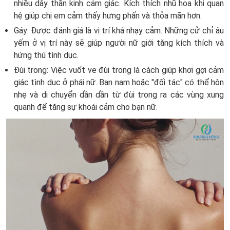
nhiều dây thần kinh cảm giác. Kích thích nhũ hoa khi quan
hệ giúp chị em cảm thấy hưng phấn và thỏa mãn hơn.
Gáy: Được đánh giá là vị trí khá nhạy cảm. Những cử chỉ âu
yếm ở vị trí này sẽ giúp người nữ giới tăng kích thích và
hứng thú tình dục.
Đùi trong: Việc vuốt ve đùi trong là cách giúp khơi gợi cảm
giác tình dục ở phái nữ. Bạn nam hoặc "đối tác" có thể hôn
nhẹ và di chuyển dần dần từ đùi trong ra các vùng xung
quanh để tăng sự khoái cảm cho bạn nữ.