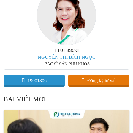
TTUT.BSCKII
NGUYỄN THỊ BÍCH NGỌC
BÁC SĨ SẢN PHỤ KHOA
19001806
Đăng ký tư vấn
BÀI VIẾT MỚI