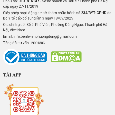
ĐKKD số:
0101816147
- Sở kế hoạch và Đầu tư Thành phố Hà Nội
cấp ngày 27/11/2019
Giấy phép hoạt động cơ sở khám chữa bệnh số
234/BYT-GPHD
do
Bộ Y tế cấp bổ sung lần 3 ngày 18/09/2025
Địa chỉ trụ sở: Số 9, Phố Viên, Phường Đông Ngạc, Thành phố Hà
Nội, Việt Nam
Email:
info.benhvienphuongdong@gmail.com
Tổng đài tư vấn:
19001806
TẢI APP