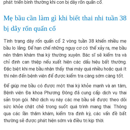
phát triển bình thường khi con bị dây rốn quấn cổ.
Mẹ bầu cần làm gì khi biết thai nhi tuần 38
bị dây rốn quấn cổ
Tình trạng dây rốn quấn cổ 2 vòng tuần 38 khiến nhiều mẹ
bầu lo lắng. Để hạn chế những nguy cơ có thể xảy ra, mẹ bầu
nên thăm khám thai kỳ thường xuyên. Bác sĩ sẽ kiểm tra và
chỉ định can thiệp nếu xuất hiện các dấu hiệu bất thường.
Đặc biệt khi mẹ bầu nhận thấy thai máy quá nhiều hoặc quá ít
thì nên đến bệnh viện để được kiểm tra càng sớm càng tốt.
Để giúp mẹ bầu có được một thai kỳ khỏe mạnh và an tâm,
Bệnh viện Đa khoa Phương Đông đã cung cấp dịch vụ thai
sản trọn gói. Nhờ dịch vụ này các mẹ bầu sẽ được theo dõi
sức khỏe chặt chẽ trong suốt quá trình mang thai. Thông
qua các lần thăm khám, kiểm tra định kỳ, các vấn đề bất
thường sẽ được phát hiện sớm và điều trị kịp thời.