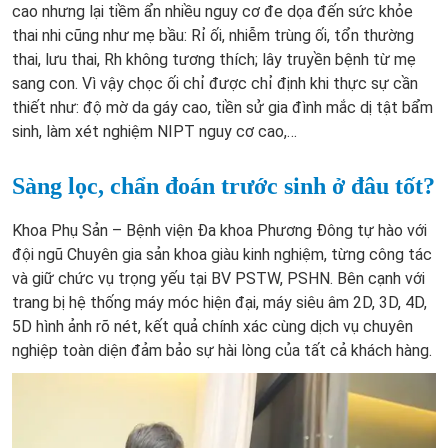
cao nhưng lại tiềm ẩn nhiều nguy cơ đe dọa đến sức khỏe
thai nhi cũng như mẹ bầu: Rỉ ối, nhiễm trùng ối, tổn thường
thai, lưu thai, Rh không tương thích; lây truyền bệnh từ mẹ
sang con. Vì vậy chọc ối chỉ được chỉ định khi thực sự cần
thiết như: độ mờ da gáy cao, tiền sử gia đình mắc dị tật bẩm
sinh, làm xét nghiệm NIPT nguy cơ cao,…
Sàng lọc, chẩn đoán trước sinh ở đâu tốt?
Khoa Phụ Sản – Bệnh viện Đa khoa Phương Đông tự hào với
đội ngũ Chuyên gia sản khoa giàu kinh nghiệm, từng công tác
và giữ chức vụ trọng yếu tại BV PSTW, PSHN. Bên cạnh với
trang bị hệ thống máy móc hiện đại, máy siêu âm 2D, 3D, 4D,
5D hình ảnh rõ nét, kết quả chính xác cùng dịch vụ chuyên
nghiệp toàn diện đảm bảo sự hài lòng của tất cả khách hàng.