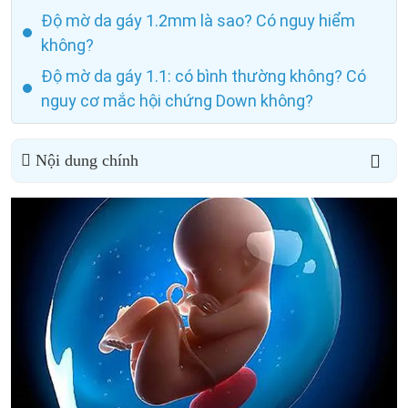
Độ mờ da gáy 1.2mm là sao? Có nguy hiểm
không?
Độ mờ da gáy 1.1: có bình thường không? Có
nguy cơ mắc hội chứng Down không?
Nội dung chính