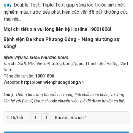
gáy
, Double Test, Triple Test giúp sàng lọc trước sinh, xét
nghiệm máu, nước tiểu phát hiện các vấn đề bất thường của
thai nhi…
Mọi chi tiết xin vui lòng liên hệ Hotline 19001806!
Bệnh viện Đa khoa Phương Đông – Nâng niu từng sự
sống!
BỆNH VIỆN ĐA KHOA PHƯƠNG ĐÔNG
Địa chỉ: Số 9, Phố Viên, Phường Đông Ngạc, Thành phố Hà Nội, Việt
Nam
Tổng đài tư vấn:
19001806
Website:
https://benhvienphuongdong.vn
Lưu ý:
Thông tin trong bài viết chỉ mang tính chất tham khảo, vui lòng
liên hệ với Bác sĩ, Dược sĩ hoặc chuyên viên y tế để được tư vấn cụ thể.
16,165
Bài viết hữu ích?