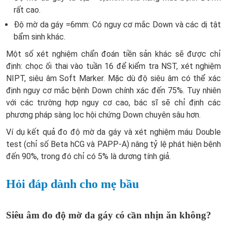
rất cao.
Độ mờ da gáy =6mm: Có nguy cơ mắc Down và các dị tật
bẩm sinh khác.
Một số xét nghiệm chẩn đoán tiền sản khác sẽ được chỉ
định: chọc ối thai vào tuần 16 để kiểm tra NST, xét nghiệm
NIPT, siêu âm Soft Marker. Mặc dù độ siêu âm có thể xác
định nguy cơ mắc bệnh Down chính xác đến 75%. Tuy nhiên
với các trường hợp nguy cơ cao, bác sĩ sẽ chỉ định các
phương pháp sàng lọc hội chứng Down chuyên sâu hơn.
Ví dụ kết quả đo độ mờ da gáy và xét nghiệm máu Double
test (chỉ số Beta hCG và PAPP-A) nâng tỷ lệ phát hiện bệnh
đến 90%, trong đó chỉ có 5% là dương tính giả.
Hỏi đáp dành cho mẹ bầu
Siêu âm đo độ mờ da gáy có cần nhịn ăn không?