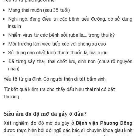
Mang thai muộn (sau 35 tuổi)
Nghi ngờ, đang điều trị các bệnh tiểu đường, có sử dụng
insulin
Nhiễm virus từ các bệnh sởi, rubella,... trong thai kỳ
Môi trường làm việc tiếp xúc với phóng xạ cao
Sử dụng các chất kích thích: thuốc lá, bia, rượu
Đã từng sảy thai, thai chết lưu, sinh non (chưa rõ nguyên
nhân)
Yếu tố từ gia đình: Có người thân dị tật bẩm sinh.
Từ kết quả kiểm tra cho thấy dấu hiệu thai nhi có bất
thường.
Siêu âm đo độ mờ da gáy ở đâu?
Xét nghiệm đo độ mờ da gáy ở
Bệnh viện Phương Đông
được thực hiện bởi đội ngũ các bác sĩ chuyên khoa giàu kinh