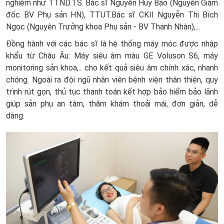
nghiệm như TTND.TS. Bác sĩ Nguyễn Huy Bạo (Nguyên Giám
đốc BV Phụ sản HN), TTUT.Bác sĩ CKII Nguyễn Thị Bích
Ngọc (Nguyên Trưởng khoa Phụ sản - BV Thanh Nhàn),...
Đồng hành với các bác sĩ là hệ thống máy móc được nhập
khẩu từ Châu Âu: Máy siêu âm màu GE Voluson S6, máy
monitoring sản khoa,.. cho kết quả siêu âm chính xác, nhanh
chóng. Ngoài ra đội ngũ nhân viên bệnh viện thân thiện, quy
trình rút gọn, thủ tục thanh toán kết hợp bảo hiểm bảo lãnh
giúp sản phụ an tâm, thăm khám thoải mái, đơn giản, dễ
dàng.