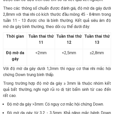
Theo các thông số chuẩn được đánh giá, độ mờ da gáy dưới
2,8mm với thai nhi có kích thước đầu mông 45 - 84mm trong
tuần 11 - 13 được cho là bình thường. Kết quả siêu âm độ
mờ da gáy bình thường, theo dõi cụ thể dưới đây:
Thời gian
Tuần thai thứ
Tuần thai thứ
Tuần thai thứ
11
12
13
Độ mờ da
<2mm
<2,5mm
≤2,8mm
gáy
Với độ mờ da gáy dưới 1,3mm thì nguy cơ thai nhi mắc hội
chứng Down trung bình thấp.
Trong trường hợp độ mờ da gáy
≥ 3mm là thuộc nhóm kết
quả bất thường, nghi ngờ rủi ro dị tật bẩm sinh từ cao đến
rất cao.
Độ mờ da gáy >3mm: Có nguy cơ mắc hội chứng Down.
Độ mờ da gáy từ 3,2 - 3,5mm: Khả năng mắc bệnh Down