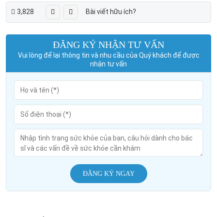
3,828
Bài viết hữu ích?
ĐĂNG KÝ NHẬN TƯ VẤN
Vui lòng để lại thông tin và nhu cầu của Quý khách để được
nhận tư vấn
ĐĂNG KÝ NGAY