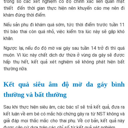
trong số các xét nghiệm có độ chính xác liên quan mật
thiết đến thời gian thực hiện nên khuyến cáo mẹ nên đi
khám đúng thời điểm.
Nếu sản phụ đi khám quá sớm, tức thời điểm trước tuần 11
thì bào thai còn quá nhỏ, việc kiểm tra lúc này sẽ gặp khó
khăn.
Ngược lại, nếu đo độ mờ vai gáy sau tuần 14 trở đi thì quá
muộn. Vì lúc này chất dịch dư thừa ở vùng da gáy sẽ được
hấp thụ hết, kết quả xét nghiệm sẽ không phát hiện bất
thường nữa.
Kết quả siêu âm độ mờ da gáy bình
thường và bất thường
Sau khi thực hiện siêu âm, các bác sĩ sẽ trả kết quả, đưa ra
kết luận về em bé có mắc hội chứng gây ra từ NST không và
giải đáp mọi thắc mắc cho thai phụ. Về cơ bản, kết quả này
được căn cứ dựa trên các chỉ số từ kết quả xét nghiệm.