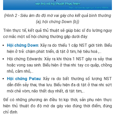
(Hình 2 - Siêu âm đo độ mờ vai gáy cho kết quả bình thường
(a), hội chứng Down (b))
Trên thực tế, kết quả thủ thuật sẽ giúp bác sĩ đo lường nguy
cơ mắc một số hội chứng thường gặp dưới đây:
Hội chứng Down
: Xảy ra do thiếu 1 cặp NST giới tính. Biểu
hiện ở trẻ: chậm phát triển, dị tật ở tim, hệ tiêu hoá ,...
Hội chứng Edwards: Xảy ra khi thừa 1 NST gây ra sảy thai
hoặc vong sau sinh. Biểu hiện ở thai nhi: tay co quắp, chồng
nhỏ, cằm nhỏ,...
Hội chứng Patau
: Xảy ra do bất thường số lượng NST
dẫn đến sảy thai, thai lưu. Biểu hiện đa dị tật ở thai nhi: sứt
môi chẻ vòm, não thất duy nhất, dị tật tim,...
Để có những phương án điều trị kịp thời, sản phụ nên thực
hiện thủ thuật đo độ mờ da gáy vào đúng thời điểm, đúng
chỉ định.