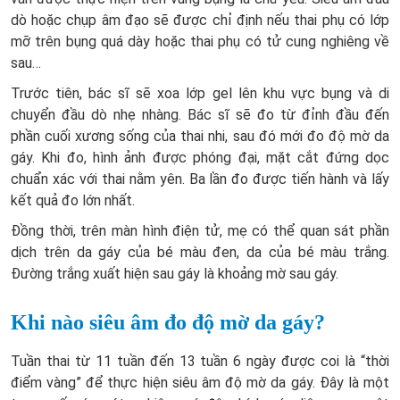
dò hoặc chụp âm đạo sẽ được chỉ định nếu thai phụ có lớp
mỡ trên bụng quá dày hoặc thai phụ có tử cung nghiêng về
sau…
Trước tiên, bác sĩ sẽ xoa lớp gel lên khu vực bụng và di
chuyển đầu dò nhẹ nhàng. Bác sĩ sẽ đo từ đỉnh đầu đến
phần cuối xương sống của thai nhi, sau đó mới đo độ mờ da
gáy. Khi đo, hình ảnh được phóng đại, mặt cắt đứng dọc
chuẩn xác với thai nằm yên. Ba lần đo được tiến hành và lấy
kết quả đo lớn nhất.
Đồng thời, trên màn hình điện tử, mẹ có thể quan sát phần
dịch trên da gáy của bé màu đen, da của bé màu trắng.
Đường trắng xuất hiện sau gáy là khoảng mờ sau gáy.
Khi nào siêu âm đo độ mờ da gáy?
Tuần thai từ 11 tuần đến 13 tuần 6 ngày được coi là “thời
điểm vàng” để thực hiện siêu âm độ mờ da gáy. Đây là một