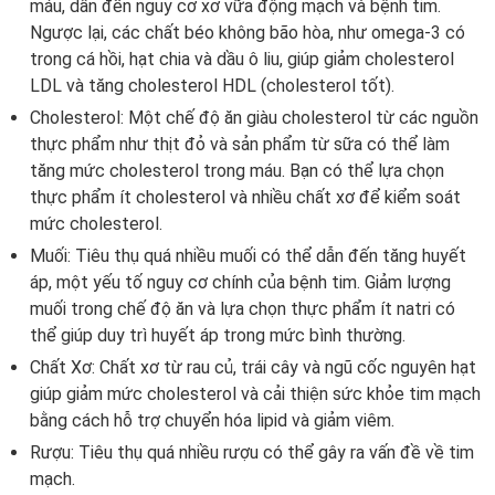
máu, dẫn đến nguy cơ xơ vữa động mạch và bệnh tim.
Ngược lại, các chất béo không bão hòa, như omega-3 có
trong cá hồi, hạt chia và dầu ô liu, giúp giảm cholesterol
LDL và tăng cholesterol HDL (cholesterol tốt).
Cholesterol: Một chế độ ăn giàu cholesterol từ các nguồn
thực phẩm như thịt đỏ và sản phẩm từ sữa có thể làm
tăng mức cholesterol trong máu. Bạn có thể lựa chọn
thực phẩm ít cholesterol và nhiều chất xơ để kiểm soát
mức cholesterol.
Muối: Tiêu thụ quá nhiều muối có thể dẫn đến tăng huyết
áp, một yếu tố nguy cơ chính của bệnh tim. Giảm lượng
muối trong chế độ ăn và lựa chọn thực phẩm ít natri có
thể giúp duy trì huyết áp trong mức bình thường.
Chất Xơ: Chất xơ từ rau củ, trái cây và ngũ cốc nguyên hạt
giúp giảm mức cholesterol và cải thiện sức khỏe tim mạch
bằng cách hỗ trợ chuyển hóa lipid và giảm viêm.
Rượu: Tiêu thụ quá nhiều rượu có thể gây ra vấn đề về tim
mạch.