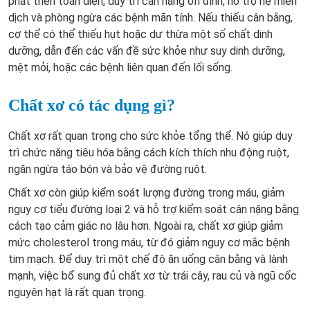
phát triển toàn diện, duy trì cân nặng ổn định, hỗ trợ hệ miễn
dịch và phòng ngừa các bệnh mãn tính. Nếu thiếu cân bằng,
cơ thể có thể thiếu hụt hoặc dư thừa một số chất dinh
dưỡng, dẫn đến các vấn đề sức khỏe như suy dinh dưỡng,
mệt mỏi, hoặc các bệnh liên quan đến lối sống.
Chất xơ có tác dụng gì?
Chất xơ rất quan trọng cho sức khỏe tổng thể. Nó giúp duy
trì chức năng tiêu hóa bằng cách kích thích nhu động ruột,
ngăn ngừa táo bón và bảo vệ đường ruột.
Chất xơ còn giúp kiểm soát lượng đường trong máu, giảm
nguy cơ tiểu đường loại 2 và hỗ trợ kiểm soát cân nặng bằng
cách tạo cảm giác no lâu hơn. Ngoài ra, chất xơ giúp giảm
mức cholesterol trong máu, từ đó giảm nguy cơ mắc bệnh
tim mạch. Để duy trì một chế độ ăn uống cân bằng và lành
mạnh, việc bổ sung đủ chất xơ từ trái cây, rau củ và ngũ cốc
nguyên hạt là rất quan trọng.