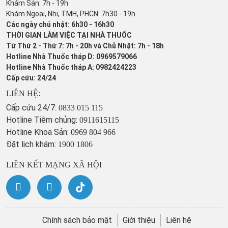
Khám Sản: 7h - 19h
Khám Ngoại, Nhi, TMH, PHCN: 7h30 - 19h
Các ngày chủ nhật: 6h30 - 16h30
THỜI GIAN LÀM VIỆC TẠI NHÀ THUỐC
Từ Thứ 2 - Thứ 7: 7h - 20h và Chủ Nhật: 7h - 18h
Hotline Nhà Thuốc tháp D: 0969579066
Hotline Nhà Thuốc tháp A: 0982424223
Cấp cứu: 24/24
LIÊN HỆ:
Cấp cứu 24/7:
0833 015 115
Hotline Tiêm chủng:
0911615115
Hotline Khoa Sản:
0969 804 966
Đặt lịch khám:
1900 1806
LIÊN KẾT MẠNG XÃ HỘI
Chính sách bảo mật
Giới thiệu
Liên hệ