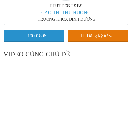
TTƯT.PGS.TS.BS
CAO THỊ THU HƯƠNG
TRƯỞNG KHOA DINH DƯỠNG
19001806
Đăng ký tư vấn
VIDEO CÙNG CHỦ ĐỀ