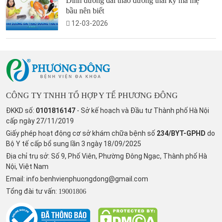
Dinh dưỡng đái tháo đường thai kỳ mà mẹ
bầu nên biết
12-03-2026
CÔNG TY TNHH TỔ HỢP Y TẾ PHƯƠNG ĐÔNG
ĐKKD số:
0101816147
- Sở kế hoạch và Đầu tư Thành phố Hà Nội
cấp ngày 27/11/2019
Giấy phép hoạt động cơ sở khám chữa bệnh số
234/BYT-GPHD
do
Bộ Y tế cấp bổ sung lần 3 ngày 18/09/2025
Địa chỉ trụ sở: Số 9, Phố Viên, Phường Đông Ngạc, Thành phố Hà
Nội, Việt Nam
Email:
info.benhvienphuongdong@gmail.com
Tổng đài tư vấn:
19001806