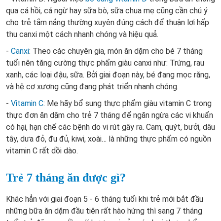
qua cá hồi, cá ngừ hay sữa bò, sữa chua mẹ cũng cần chú ý
cho trẻ tắm nắng thường xuyên đúng cách để thuận lợi hấp
thu canxi một cách nhanh chóng và hiệu quả.
-
Canxi
: Theo các chuyên gia, món ăn dặm cho bé 7 tháng
tuổi nên tăng cường thực phẩm giàu canxi như: Trứng, rau
xanh, các loại đậu, sữa. Bởi giai đoạn này, bé đang mọc răng,
và hệ cơ xương cũng đang phát triển nhanh chóng.
-
Vitamin C
: Mẹ hãy bổ sung thực phẩm giàu vitamin C trong
thực đơn ăn dặm cho trẻ 7 tháng
để ngăn ngừa các vi khuẩn
có hại, hạn chế các bệnh do vi rút gây ra. Cam, quýt, bưởi, dâu
tây, dưa đỏ, đu đủ, kiwi, xoài… là những thực phẩm có nguồn
vitamin C rất dồi dào.
Trẻ 7 tháng ăn được gì?
Khác hẳn với giai đoạn 5 - 6 tháng tuổi khi trẻ mới bắt đầu
những bữa ăn dặm đầu tiên rất hào hứng thì sang 7 tháng