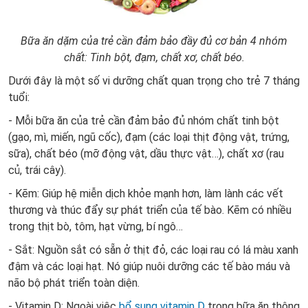
Bữa ăn dặm của trẻ cần đảm bảo đầy đủ cơ bản 4 nhóm
chất: Tinh bột, đạm, chất xơ, chất béo.
Dưới đây là một số vi dưỡng chất quan trọng cho trẻ 7 tháng
tuổi:
- Mỗi bữa ăn của trẻ cần đảm bảo đủ nhóm chất tinh bột
(gạo, mì, miến, ngũ cốc), đạm (các loại thịt động vật, trứng,
sữa), chất béo (mỡ động vật, dầu thực vật…), chất xơ (rau
củ, trái cây).
- Kẽm: Giúp hệ miễn dịch khỏe mạnh hơn, làm lành các vết
thương và thúc đẩy sự phát triển của tế bào. Kẽm có nhiều
trong thịt bò, tôm, hạt vừng, bí ngô…
- Sắt: Nguồn sắt có sẵn ở ​​thịt đỏ, các loại rau có lá màu xanh
đậm và các loại hạt. Nó giúp nuôi dưỡng các tế bào máu và
não bộ phát triển toàn diện.
- Vitamin D: Ngoài việc
bổ sung vitamin D
trong bữa ăn thông