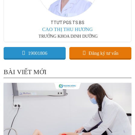
TTƯT.PGS.TS.BS
CAO THỊ THU HƯƠNG
TRƯỞNG KHOA DINH DƯỠNG
19001806
Đăng ký tư vấn
BÀI VIẾT MỚI