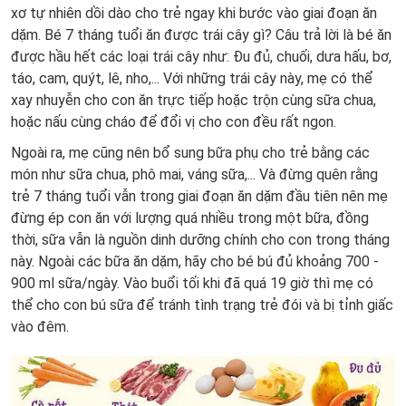
xơ tự nhiên dồi dào cho trẻ ngay khi bước vào giai đoạn ăn
dặm.
Bé 7 tháng tuổi ăn được trái cây gì
? Câu trả lời là bé ăn
được hầu hết các loại trái cây như: Đu đủ, chuối, dưa hấu, bơ,
táo, cam, quýt, lê, nho,... Với những trái cây này, mẹ có thể
xay nhuyễn cho con ăn trực tiếp hoặc trộn cùng sữa chua,
hoặc nấu cùng cháo để đổi vị cho con đều rất ngon.
Ngoài ra, mẹ cũng nên bổ sung bữa phụ cho trẻ bằng các
món như sữa chua, phô mai, váng sữa,... Và đừng quên rằng
trẻ 7 tháng tuổi vẫn trong giai đoạn ăn dặm đầu tiên nên mẹ
đừng ép con ăn với lượng quá nhiều trong một bữa, đồng
thời, sữa vẫn là nguồn dinh dưỡng chính cho con trong tháng
này. Ngoài các bữa ăn dặm, hãy cho bé bú đủ khoảng 700 -
900 ml sữa/ngày. Vào buổi tối khi đã quá 19 giờ thì mẹ có
thể cho con bú sữa để tránh tình trạng trẻ đói và bị tỉnh giấc
vào đêm.