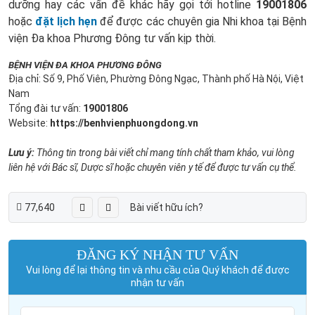
dưỡng hay các vấn đề khác hãy gọi tới hotline
19001806
hoặc
đặt lịch hẹn
để được các chuyên gia Nhi khoa tại Bệnh
viện Đa khoa Phương Đông tư vấn kịp thời.
BỆNH VIỆN ĐA KHOA PHƯƠNG ĐÔNG
Địa chỉ: Số 9, Phố Viên, Phường Đông Ngạc, Thành phố Hà Nội, Việt
Nam
Tổng đài tư vấn:
19001806
Website:
https://benhvienphuongdong.vn
Lưu ý:
Thông tin trong bài viết chỉ mang tính chất tham khảo, vui lòng
liên hệ với Bác sĩ, Dược sĩ hoặc chuyên viên y tế để được tư vấn cụ thể.
77,640
Bài viết hữu ích?
ĐĂNG KÝ NHẬN TƯ VẤN
Vui lòng để lại thông tin và nhu cầu của Quý khách để được
nhận tư vấn