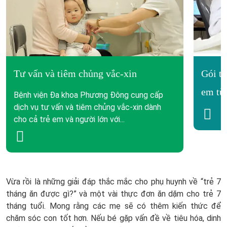
Tư vấn và tiêm chủng vắc-xin
Gói t
em từ 
Bệnh viện Đa khoa Phương Đông cung cấp
dịch vụ tư vấn và tiêm chủng vắc-xin dành
cho cả trẻ em và người lớn với...
Vừa rồi là những giải đáp thắc mắc cho phụ huynh về “trẻ 7
tháng ăn được gì?” và một vài thực đơn ăn dặm cho trẻ 7
tháng tuổi. Mong rằng các mẹ sẽ có thêm kiến thức để
chăm sóc con tốt hơn. Nếu bé gặp vấn đề về tiêu hóa, dinh