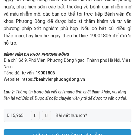
ngừa, phát hiện sớm các bất thường về bệnh gan nhiễm mỡ
và máu nhiễm mỡ, các bạn có thể tới trực tiếp Bệnh viện đa
khoa Phương Đông để được bác sĩ thăm khám và tư vấn
phương pháp xét nghiệm phù hợp. Nếu có bất cứ điều gì
thắc mắc, hãy liên hệ ngay theo
hotline 19001806
để được
hỗ trợ.
BỆNH VIỆN ĐA KHOA PHƯƠNG ĐÔNG
Địa chỉ: Số 9, Phố Viên, Phường Đông Ngạc, Thành phố Hà Nội, Việt
Nam
Tổng đài tư vấn:
19001806
Website:
https://benhvienphuongdong.vn
Lưu ý:
Thông tin trong bài viết chỉ mang tính chất tham khảo, vui lòng
liên hệ với Bác sĩ, Dược sĩ hoặc chuyên viên y tế để được tư vấn cụ thể.
15,965
Bài viết hữu ích?