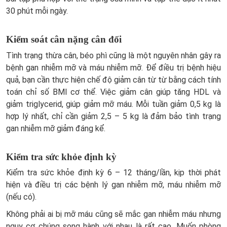
30 phút mỗi ngày.
Kiểm soát cân nặng cân đối
Tình trạng thừa cân, béo phì cũng là một nguyên nhân gây ra
bệnh gan nhiễm mỡ và máu nhiễm mỡ. Để điều trị bệnh hiệu
quả, bạn cần thực hiện chế độ giảm cân từ từ bằng cách tính
toán chỉ số BMI cơ thể. Việc giảm cân giúp tăng HDL và
giảm triglycerid, giúp giảm mỡ máu. Mỗi tuần giảm 0,5 kg là
hợp lý nhất, chỉ cần giảm 2,5 – 5 kg là đảm bảo tình trạng
gan nhiễm mỡ giảm đáng kể.
Kiểm tra sức khỏe định kỳ
Kiểm tra sức khỏe định kỳ 6 – 12 tháng/lần, kịp thời phát
hiện và điều trị các bệnh lý gan nhiễm mỡ, máu nhiễm mỡ
(nếu có).
Không phải ai bị mỡ máu cũng sẽ mắc gan nhiễm máu nhưng
nguy cơ chúng song hành với nhau là rất cao. Muốn phòng