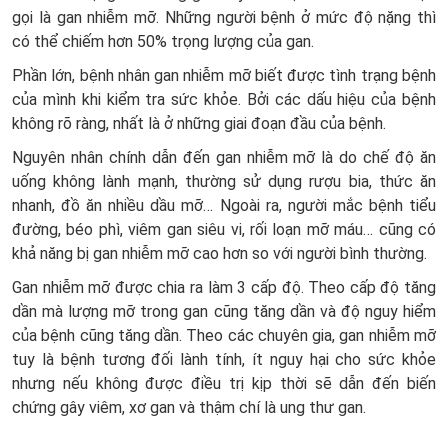
gọi là gan nhiễm mỡ. Những người bệnh ở mức độ nặng thì
có thể chiếm hơn 50% trọng lượng của gan.
Phần lớn, bệnh nhân gan nhiễm mỡ biết được tình trạng bệnh
của mình khi kiểm tra sức khỏe. Bởi các dấu hiệu của bệnh
không rõ ràng, nhất là ở những giai đoạn đầu của bệnh.
Nguyên nhân chính dẫn đến gan nhiễm mỡ là do chế độ ăn
uống không lành mạnh, thường sử dụng rượu bia, thức ăn
nhanh, đồ ăn nhiều dầu mỡ… Ngoài ra, người mắc bệnh tiểu
đường, béo phì, viêm gan siêu vi, rối loạn mỡ máu… cũng có
khả năng bị gan nhiễm mỡ cao hơn so với người bình thường.
Gan nhiễm mỡ được chia ra làm 3 cấp độ. Theo cấp độ tăng
dần mà lượng mỡ trong gan cũng tăng dần và độ nguy hiểm
của bệnh cũng tăng dần. Theo các chuyên gia, gan nhiễm mỡ
tuy là bệnh tương đối lành tính, ít nguy hại cho sức khỏe
nhưng nếu không được điều trị kịp thời sẽ dẫn đến biến
chứng gây viêm, xơ gan và thậm chí là ung thư gan.