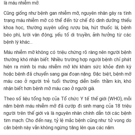
là máu nhiễm mỡ.
Cũng giống như bệnh gan nhiễm mỡ, nguyên nhân gây ra tình
trạng máu nhiễm mỡ có thể đến từ chế độ dinh dưỡng thiếu
khoa học, thường xuyên uống rượu bia, hút thuốc lá; bệnh
béo phì, lười vận động; yếu tố di truyền; ảnh hưởng từ các
bệnh lý khác...
Máu nhiễm mỡ không có triệu chứng rõ ràng nên người bệnh
thường khó nhận biết. Nhiều trường hợp người bệnh chỉ phát
hiện ra mình bị máu nhiễm mỡ khi khám sức khỏe định kỳ
hoặc bệnh đã chuyển sang giai đoạn nặng. Đặc biệt, bệnh mỡ
máu cao ở người trẻ tuổi thường diễn biến thầm kín, khó
nhận biết hơn bệnh mỡ máu cao ở người già.
Theo số liệu tổng hợp của Tổ chức Y tế thế giới (WHO), mỗi
năm bệnh máu nhiễm mỡ đã cướp đi sinh mạng của 18 triệu
người trên thế giới và là nguyên nhân chính dẫn tới các bệnh
tim mạch. Cho đến nay, tỷ lệ mắc bệnh cũng như tử vong do
căn bệnh này vẫn không ngừng tăng lên qua các năm.