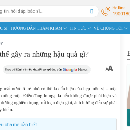
Hotline
190018
C SĨ
HƯỚNG DẪN THĂM KHÁM
TIN TỨC
VỀ CHÚNG TÔI
ụy
thể gây ra những hậu quả gì?
ng mất nước ở trẻ nhỏ có thể là dấu hiệu của hẹp môn vị – một
y xuống ruột. Điều đáng lo ngại là nếu không được phát hiện và
h dưỡng nghiêm trọng, rối loạn điện giải, ảnh hưởng đến sự phát
uy hiểm.
iều cha mẹ cần biết