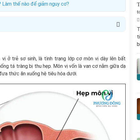
? Làm thế nào để giảm nguy cơ?
T
t
T
t
b
vị ở trẻ sơ sinh, là tình trạng lớp cơ môn vị dày lên bất
ng tá tràng bị thu hẹp. Môn vị vốn là van cơ nằm giữa dạ
 đưa thức ăn xuống hệ tiêu hóa dưới.