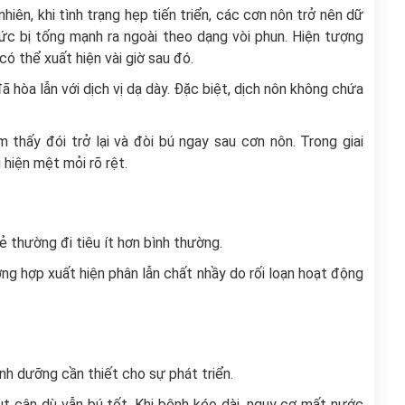
hiên, khi tình trạng hẹp tiến triển, các cơn nôn trở nên dữ
ức bị tống mạnh ra ngoài theo dạng vòi phun. Hiện tượng
có thể xuất hiện vài giờ sau đó.
hòa lẫn với dịch vị dạ dày. Đặc biệt, dịch nôn không chứa
thấy đói trở lại và đòi bú ngay sau cơn nôn. Trong giai
 hiện mệt mỏi rõ rệt.
ẻ thường đi tiêu ít hơn bình thường.
ng hợp xuất hiện phân lẫn chất nhầy do rối loạn hoạt động
nh dưỡng cần thiết cho sự phát triển.
t cân dù vẫn bú tốt. Khi bệnh kéo dài, nguy cơ mất nước