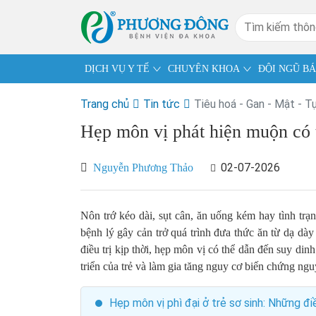
DỊCH VỤ Y TẾ
CHUYÊN KHOA
ĐỘI NGŨ BÁ
Trang chủ
Tin tức
Tiêu hoá - Gan - Mật - T
Hẹp môn vị phát hiện muộn có 
02-07-2026
Nguyễn Phương Thảo
Nôn trớ kéo dài, sụt cân, ăn uống kém hay tình trạ
bệnh lý gây cản trở quá trình đưa thức ăn từ dạ dà
điều trị kịp thời, hẹp môn vị có thể dẫn đến suy din
triển của trẻ và làm gia tăng nguy cơ biến chứng ng
Hẹp môn vị phì đại ở trẻ sơ sinh: Những đ