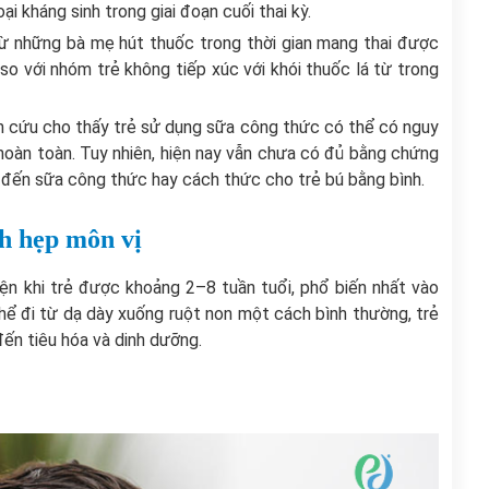
i kháng sinh trong giai đoạn cuối thai kỳ.
 từ những bà mẹ hút thuốc trong thời gian mang thai được
o với nhóm trẻ không tiếp xúc với khói thuốc lá từ trong
n cứu cho thấy trẻ sử dụng sữa công thức có thể có nguy
hoàn toàn. Tuy nhiên, hiện nay vẫn chưa có đủ bằng chứng
p đến sữa công thức hay cách thức cho trẻ bú bằng bình.
nh hẹp môn vị
ện khi trẻ được khoảng 2–8 tuần tuổi, phổ biến nhất vào
hể đi từ dạ dày xuống ruột non một cách bình thường, trẻ
đến tiêu hóa và dinh dưỡng.