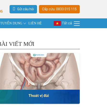
Gửi câu hỏi
Cấp cứu: 0833 015 115
06
Tất cả
TUYỂN DỤNG
LIÊN HỆ
BÀI VIẾT MỚI