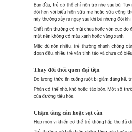
Ban đầu, trẻ có thể chỉ nôn trớ nhẹ sau bú. Tuy n
dội hơn với biểu hiện sữa mẹ hoặc sữa công th
này thường xảy ra ngay sau khi bú nhưng đôi khi 
Chất nôn thường có mùi chua hoặc vón cục do đã 
mật nên không có màu xanh hoặc vàng xanh.
Mặc dù nôn nhiều, trẻ thường nhanh chóng cảm 
đoạn đầu, nhiều trẻ vẫn tỉnh táo và chưa có biểu
Thay đổi thói quen đại tiện
Do lượng thức ăn xuống ruột bị giảm đáng kể, tr
Phân có thể nhỏ, khô hoặc táo bón. Một số trườ
của đường tiêu hóa.
Chậm tăng cân hoặc sụt cân
Hẹp môn vị khiến cơ thể trẻ không hấp thu đủ di
Trẻ thường có biểu hiện chậm tăng cân hoặc sụ