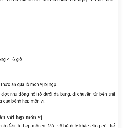
vòng 4–6 giờ
thức ăn qua lỗ môn vị bị hẹp.
 đợt nhu động nổi rõ dưới da bụng, di chuyển từ bên trái
g của bệnh hẹp môn vị.
ẫn với hẹp môn vị
sinh đều do hẹp môn vị. Một số bệnh lý khác cũng có thể